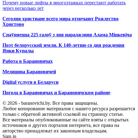
Почему новые лифты в многоэтажках перестают работать
через несколько лет
Сегодня христиане всего мира отмечают Рождество
Христово
Спаўняецца 225 гадоў з дня нараджэння Адама Міцкевіча
Поэт белорусской земли. К 140-летию со дня рождения
Янки Купалы
Работа в Барановичах
Медицина Барановичей
Digital услуги в Беларуси
Погода в Барановичах и Барановичском районе
© 2026 - baranovichi.by. Все права защищены.
Любое копирование материалов с нашего ресурса разрешается
только с обратной активной ссылкой на страницу статьи.
Все материалы опубликованные на сайте взяты с открытых
источников и других порталов интернета, все права на
авторство принадлежат их законным владельцам.
Sign in