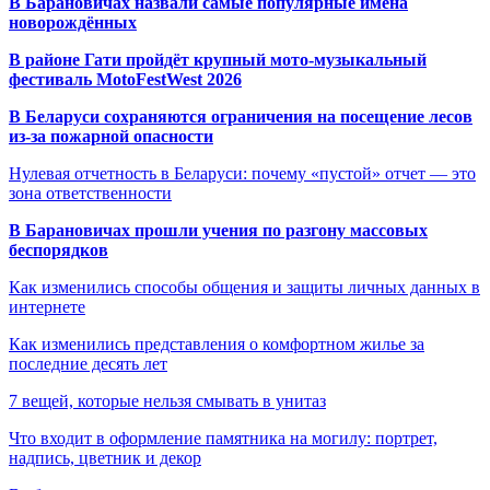
В Барановичах назвали самые популярные имена
новорождённых
В районе Гати пройдёт крупный мото-музыкальный
фестиваль MotoFestWest 2026
В Беларуси сохраняются ограничения на посещение лесов
из-за пожарной опасности
Нулевая отчетность в Беларуси: почему «пустой» отчет — это
зона ответственности
В Барановичах прошли учения по разгону массовых
беспорядков
Как изменились способы общения и защиты личных данных в
интернете
Как изменились представления о комфортном жилье за
последние десять лет
7 вещей, которые нельзя смывать в унитаз
Что входит в оформление памятника на могилу: портрет,
надпись, цветник и декор