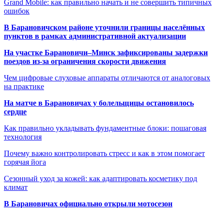
Grand Mobile: как правильно начать и не совершить типичных
ошибок
В Барановичском районе уточнили границы населённых
пунктов в рамках административной актуализации
На участке Барановичи–Минск зафиксированы задержки
поездов из-за ограничения скорости движения
Чем цифровые слуховые аппараты отличаются от аналоговых
на практике
На матче в Барановичах у болельщицы остановилось
сердце
Как правильно укладывать фундаментные блоки: пошаговая
технология
Почему важно контролировать стресс и как в этом помогает
горячая йога
Сезонный уход за кожей: как адаптировать косметику под
климат
В Барановичах официально открыли мотосезон