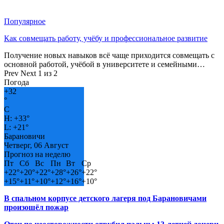
Популярное
Как совмещать работу, учёбу и профессиональное развитие
Получение новых навыков всё чаще приходится совмещать с
основной работой, учёбой в университете и семейными…
Prev
Next
1 из 2
Погода
+
32
°
C
H:
+
33°
L:
+
21°
Барановичи
Четверг, 06 Август
Прогноз на неделю
Пт
Сб
Вс
Пн
Вт
Ср
+
22°
+
20°
+
22°
+
28°
+
26°
+
22°
+
15°
+
11°
+
10°
+
12°
+
16°
+
10°
В спальном корпусе детского лагеря под Барановичами
произошёл пожар