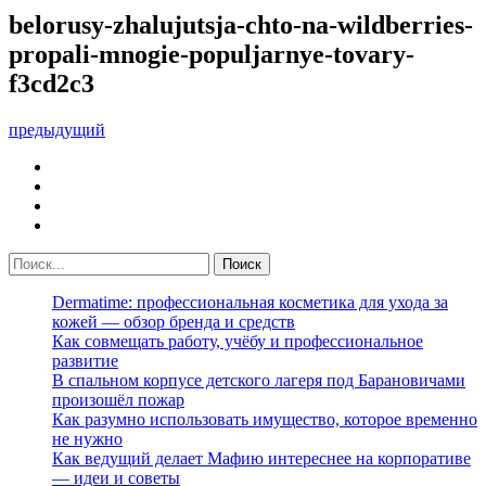
belorusy-zhalujutsja-chto-na-wildberries-
propali-mnogie-populjarnye-tovary-
f3cd2c3
предыдущий
Dermatime: профессиональная косметика для ухода за
кожей — обзор бренда и средств
Как совмещать работу, учёбу и профессиональное
развитие
В спальном корпусе детского лагеря под Барановичами
произошёл пожар
Как разумно использовать имущество, которое временно
не нужно
Как ведущий делает Мафию интереснее на корпоративе
— идеи и советы