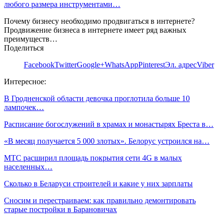
любого размера инструментами…
Почему бизнесу необходимо продвигаться в интернете?
Продвижение бизнеса в интернете имеет ряд важных
преимуществ…
Поделиться
Facebook
Twitter
Google+
WhatsApp
Pinterest
Эл. адрес
Viber
Интересное:
В Гродненской области девочка проглотила больше 10
лампочек…
Расписание богослужений в храмах и монастырях Бреста в…
«В месяц получается 5 000 злотых». Белорус устроился на…
МТС расширил площадь покрытия сети 4G в малых
населенных…
Сколько в Беларуси строителей и какие у них зарплаты
Сносим и перестраиваем: как правильно демонтировать
старые постройки в Барановичах