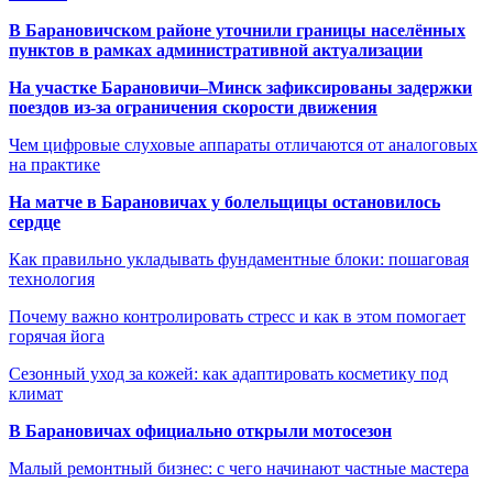
В Барановичском районе уточнили границы населённых
пунктов в рамках административной актуализации
На участке Барановичи–Минск зафиксированы задержки
поездов из-за ограничения скорости движения
Чем цифровые слуховые аппараты отличаются от аналоговых
на практике
На матче в Барановичах у болельщицы остановилось
сердце
Как правильно укладывать фундаментные блоки: пошаговая
технология
Почему важно контролировать стресс и как в этом помогает
горячая йога
Сезонный уход за кожей: как адаптировать косметику под
климат
В Барановичах официально открыли мотосезон
Малый ремонтный бизнес: с чего начинают частные мастера