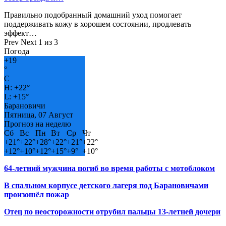
Правильно подобранный домашний уход помогает
поддерживать кожу в хорошем состоянии, продлевать
эффект…
Prev
Next
1 из 3
Погода
+
19
°
C
H:
+
22°
L:
+
15°
Барановичи
Пятница, 07 Август
Прогноз на неделю
Сб
Вс
Пн
Вт
Ср
Чт
+
21°
+
22°
+
28°
+
22°
+
21°
+
22°
+
12°
+
10°
+
12°
+
15°
+
9°
+
10°
64-летний мужчина погиб во время работы с мотоблоком
В спальном корпусе детского лагеря под Барановичами
произошёл пожар
Отец по неосторожности отрубил пальцы 13-летней дочери