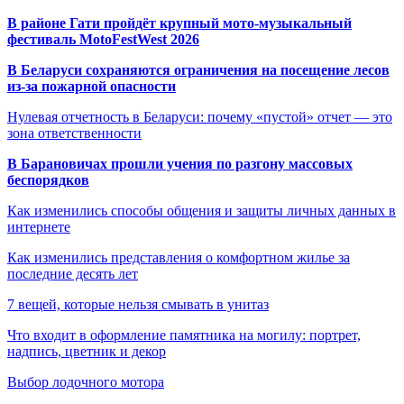
В районе Гати пройдёт крупный мото-музыкальный
фестиваль MotoFestWest 2026
В Беларуси сохраняются ограничения на посещение лесов
из-за пожарной опасности
Нулевая отчетность в Беларуси: почему «пустой» отчет — это
зона ответственности
В Барановичах прошли учения по разгону массовых
беспорядков
Как изменились способы общения и защиты личных данных в
интернете
Как изменились представления о комфортном жилье за
последние десять лет
7 вещей, которые нельзя смывать в унитаз
Что входит в оформление памятника на могилу: портрет,
надпись, цветник и декор
Выбор лодочного мотора