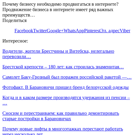
Почему бизнесу необходимо продвигаться в интернете?
Продвижение бизнеса в интернете имеет ряд важных
преимуществ…
Поделиться
Facebook
Twitter
Google+
WhatsApp
Pinterest
Эл. адрес
Viber
Интересное:
Водители, жители Брестчины и Витебска, нелегально
перевозили…
Брестской крепости – 180 лет: как строилась знаменитая…
Самолет Баку-Грозный был поражен российской ракетой —…
Фотофакт. В Барановичи пришел бренд белорусской одежды
Когда и в каком размере производятся удержания из пенсии –
…
Сносим и перестраиваем: как правильно демонтировать
старые постройки в Барановичах
Почему новые лифты в многоэтажках перестают работать
через несколько лет