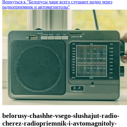
Вернуться к "Белорусы чаще всего слушают радио через
радиоприемник и автомагнитолы"
belorusy-chashhe-vsego-slushajut-radio-
cherez-radiopriemnik-i-avtomagnitoly-