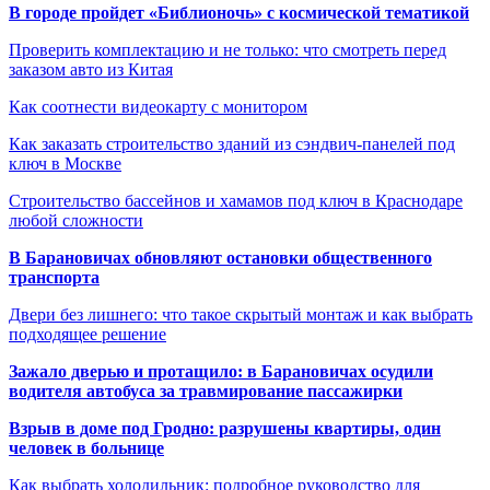
В городе пройдет «Библионочь» с космической тематикой
Проверить комплектацию и не только: что смотреть перед
заказом авто из Китая
Как соотнести видеокарту с монитором
Как заказать строительство зданий из сэндвич-панелей под
ключ в Москве
Строительство бассейнов и хамамов под ключ в Краснодаре
любой сложности
В Барановичах обновляют остановки общественного
транспорта
Двери без лишнего: что такое скрытый монтаж и как выбрать
подходящее решение
Зажало дверью и протащило: в Барановичах осудили
водителя автобуса за травмирование пассажирки
Взрыв в доме под Гродно: разрушены квартиры, один
человек в больнице
Как выбрать холодильник: подробное руководство для