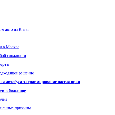
ом авто из Китая
юч в Москве
юбой сложности
порта
подходящее решение
ля автобуса за травмирование пассажирки
ек в больнице
елей
раненные причины