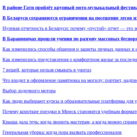
В районе Гати пройдёт крупный мото-музыкальный фестива
В Беларуси сохраняются ограничения на посещение лесов и
Нулевая отчетность в Беларуси: почему «пустой» отчет — это 
В Барановичах прошли учения по разгону массовых беспор
Как изменились способы общения и защиты личных данных в 
Как изменились представления о комфортном жилье за последни
7 вещей, которые нельзя смывать в унитаз
Что входит в оформление памятника на могилу: портрет, надпис
Выбор лодочного мотора
Как люди выбирают курсы и образовательные платформы для 
Почему короткие поездки в Минск становятся удобным формат
Крыша дала течь: когда звонить мастерам, а когда можно справ
Генеральная уборка: когда пора вызвать профессионалов