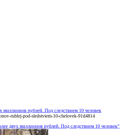
х миллионов рублей. Под следствием 10 человек
llionov-rublej-pod-sledstviem-10-chelovek-91d4814
олее двух миллионов рублей. Под следствием 10 человек"