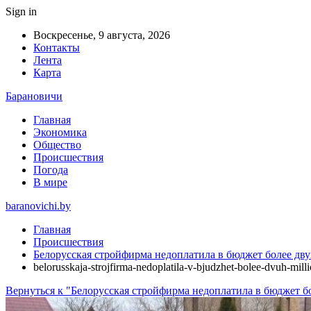
Sign in
Воскресенье, 9 августа, 2026
Контакты
Лента
Карта
Барановичи
Главная
Экономика
Общество
Происшествия
Погода
В мире
baranovichi.by
Главная
Происшествия
Белорусская стройфирма недоплатила в бюджет более дву
belorusskaja-strojfirma-nedoplatila-v-bjudzhet-bolee-dvuh-mi
Вернуться к "Белорусская стройфирма недоплатила в бюджет б