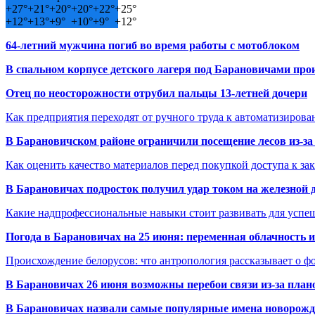
+
27°
+
21°
+
20°
+
20°
+
22°
+
25°
+
12°
+
13°
+
9°
+
10°
+
9°
+
12°
64-летний мужчина погиб во время работы с мотоблоком
В спальном корпусе детского лагеря под Барановичами пр
Отец по неосторожности отрубил пальцы 13-летней дочери
Как предприятия переходят от ручного труда к автоматизиров
В Барановичском районе ограничили посещение лесов из-з
Как оценить качество материалов перед покупкой доступа к з
В Барановичах подросток получил удар током на железной 
Какие надпрофессиональные навыки стоит развивать для успе
Погода в Барановичах на 25 июня: переменная облачность 
Происхождение белорусов: что антропология рассказывает о 
В Барановичах 26 июня возможны перебои связи из-за план
В Барановичах назвали самые популярные имена новорож