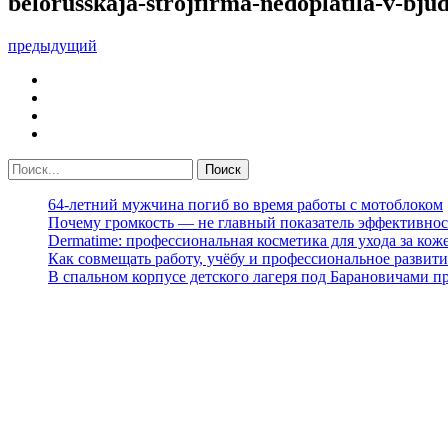
belorusskaja-strojfirma-nedoplatila-v-bju
предыдущий
64-летний мужчина погиб во время работы с мотоблоком
Почему громкость — не главный показатель эффективнос
Dermatime: профессиональная косметика для ухода за кож
Как совмещать работу, учёбу и профессиональное развити
В спальном корпусе детского лагеря под Барановичами 