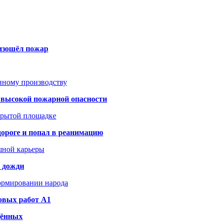
оизошёл пожар
анному производству
а высокой пожарной опасности
акрытой площадке
дороге и попал в реанимацию
шной карьеры
и дожди
формировании народа
овых работ A1
дённых