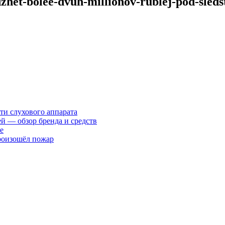
dzhet-bolee-dvuh-millionov-rublej-pod-sled
ти слухового аппарата
ей — обзор бренда и средств
е
произошёл пожар