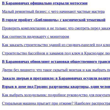
В Барановичах официально открыли мотосезон
Малый ремонтный бизнес: с чего начинают частные мастера
В городе пройдет «Библионочь» с космической тематикой
Проверить комплектацию и не только: что смотреть перед заказ
Как соотнести видеокарту с монитором
Как заказать строительство зданий из сэндвич-панелей под кл
Строительство бассейнов и хамамов под ключ в Краснодаре л
В Барановичах обновляют остановки общественного транс
Двери без лишнего: что такое скрытый монтаж и как выбрать 
Зажало дверью и протащило: в Барановичах осудили водите
Взрыв в доме под Гродно: разрушены квартиры, один челов
Как выбрать холодильник: подробное руководство для покупат
Стиральная машина прыгает при отжиме? Наиболее распрост