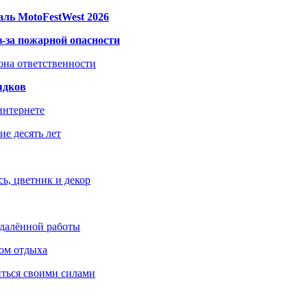
ль MotoFestWest 2026
з-за пожарной опасности
зона ответственности
ядков
интернете
е десять лет
ь, цветник и декор
удалённой работы
ом отдыха
иться своими силами