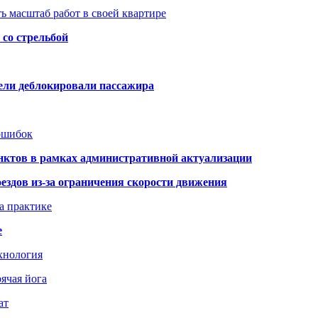
ь масштаб работ в своей квартире
со стрельбой
тели деблокировали пассажира
 ошибок
нктов в рамках административной актуализации
здов из-за ограничения скорости движения
а практике
е
хнология
ячая йога
ат