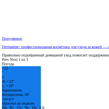
Популярное
Dermatime: профессиональная косметика для ухода за кожей —
Правильно подобранный домашний уход помогает поддерживат
Prev
Next
1 из 3
Погода
+
22
°
C
H:
+
22°
L:
+
10°
Барановичи
Воскресенье, 09
Август
Прогноз на неделю
Пн
Вт
Ср
Чт
Пт
Сб