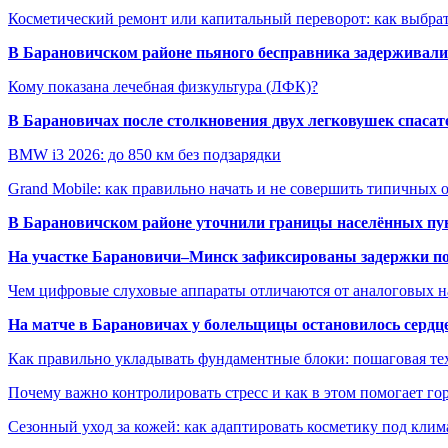
Косметический ремонт или капитальный переворот: как выбрат
В Барановичском районе пьяного бесправника задерживали 
Кому показана лечебная физкультура (ЛФК)?
В Барановичах после столкновения двух легковушек спаса
BMW i3 2026: до 850 км без подзарядки
Grand Mobile: как правильно начать и не совершить типичных
В Барановичском районе уточнили границы населённых пу
На участке Барановичи–Минск зафиксированы задержки пое
Чем цифровые слуховые аппараты отличаются от аналоговых н
На матче в Барановичах у болельщицы остановилось сердц
Как правильно укладывать фундаментные блоки: пошаговая те
Почему важно контролировать стресс и как в этом помогает гор
Сезонный уход за кожей: как адаптировать косметику под клим