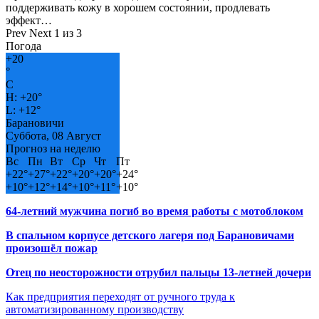
поддерживать кожу в хорошем состоянии, продлевать
эффект…
Prev
Next
1 из 3
Погода
+
20
°
C
H:
+
20°
L:
+
12°
Барановичи
Суббота, 08 Август
Прогноз на неделю
Вс
Пн
Вт
Ср
Чт
Пт
+
22°
+
27°
+
22°
+
20°
+
20°
+
24°
+
10°
+
12°
+
14°
+
10°
+
11°
+
10°
64-летний мужчина погиб во время работы с мотоблоком
В спальном корпусе детского лагеря под Барановичами
произошёл пожар
Отец по неосторожности отрубил пальцы 13-летней дочери
Как предприятия переходят от ручного труда к
автоматизированному производству