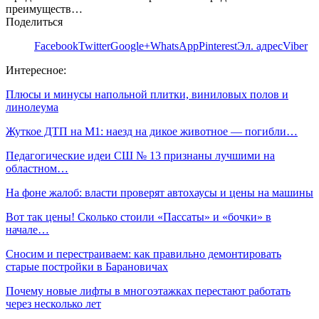
преимуществ…
Поделиться
Facebook
Twitter
Google+
WhatsApp
Pinterest
Эл. адрес
Viber
Интересное:
Плюсы и минусы напольной плитки, виниловых полов и
линолеума
Жуткое ДТП на М1: наезд на дикое животное — погибли…
Педагогические идеи СШ № 13 признаны лучшими на
областном…
На фоне жалоб: власти проверят автохаусы и цены на машины
Вот так цены! Сколько стоили «Пассаты» и «бочки» в
начале…
Сносим и перестраиваем: как правильно демонтировать
старые постройки в Барановичах
Почему новые лифты в многоэтажках перестают работать
через несколько лет