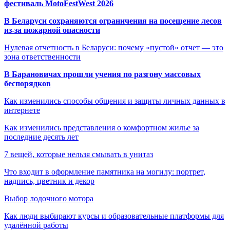
фестиваль MotoFestWest 2026
В Беларуси сохраняются ограничения на посещение лесов
из-за пожарной опасности
Нулевая отчетность в Беларуси: почему «пустой» отчет — это
зона ответственности
В Барановичах прошли учения по разгону массовых
беспорядков
Как изменились способы общения и защиты личных данных в
интернете
Как изменились представления о комфортном жилье за
последние десять лет
7 вещей, которые нельзя смывать в унитаз
Что входит в оформление памятника на могилу: портрет,
надпись, цветник и декор
Выбор лодочного мотора
Как люди выбирают курсы и образовательные платформы для
удалённой работы