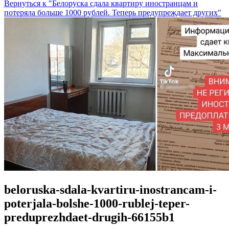
Вернуться к "Белоруска сдала квартиру иностранцам и
потеряла больше 1000 рублей. Теперь предупреждает других"
beloruska-sdala-kvartiru-inostrancam-i-
poterjala-bolshe-1000-rublej-teper-
preduprezhdaet-drugih-66155b1