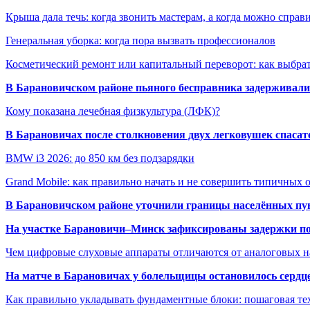
Крыша дала течь: когда звонить мастерам, а когда можно справ
Генеральная уборка: когда пора вызвать профессионалов
Косметический ремонт или капитальный переворот: как выбрат
В Барановичском районе пьяного бесправника задерживали 
Кому показана лечебная физкультура (ЛФК)?
В Барановичах после столкновения двух легковушек спаса
BMW i3 2026: до 850 км без подзарядки
Grand Mobile: как правильно начать и не совершить типичных
В Барановичском районе уточнили границы населённых пу
На участке Барановичи–Минск зафиксированы задержки пое
Чем цифровые слуховые аппараты отличаются от аналоговых н
На матче в Барановичах у болельщицы остановилось сердц
Как правильно укладывать фундаментные блоки: пошаговая те