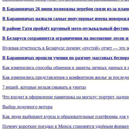
В Барановичах 26 июня возможны перебои связи из-за план
В Барановичах назвали самые популярные имена новорож
В районе Гати пройдёт крупный мото-музыкальный фестива
В Беларуси сохраняются ограничения на посещение лесов и
Нулевая отчетность в Беларуси: почему «пустой» отчет — это 
В Барановичах прошли учения по разгону массовых беспор
Как изменились способы общения и защиты личных данных в 
Как изменились представления о комфортном жилье за последни
7 вещей, которые нельзя смывать в унитаз
Что входит в оформление памятника на могилу: портрет, надпис
Выбор лодочного мотора
Как люди выбирают курсы и образовательные платформы для 
Почему короткие поездки в Минск становятся удобным формат