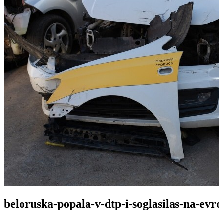
beloruska-popala-v-dtp-i-soglasilas-na-ev