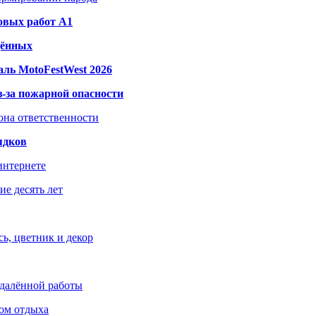
овых работ A1
дённых
ль MotoFestWest 2026
з-за пожарной опасности
зона ответственности
ядков
интернете
е десять лет
ь, цветник и декор
удалённой работы
ом отдыха