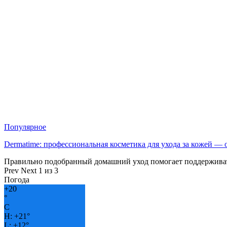
Популярное
Dermatime: профессиональная косметика для ухода за кожей —
Правильно подобранный домашний уход помогает поддерживат
Prev
Next
1 из 3
Погода
+
20
°
C
H:
+
21°
L:
+
12°