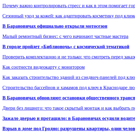
Почему важно контролировать стресс и как в этом помогает гор
Сезонный уход за кожей: как адаптировать косметику под клим
В Барановичах официально открыли мотосезон
Малый ремонтный бизнес: с чего начинают частные мастера
В городе пройдет «Библионочь» с космической тематикой
Проверить комплектацию и не только: что смотреть перед заказ
Как соотнести видеокарту с монитором
Как заказать строительство зданий из сэндвич-панелей под кл
Строительство бассейнов и хамамов под ключ в Краснодаре л
В Барановичах обновляют остановки общественного транс
Двери без лишнего: что такое скрытый монтаж и как выбрать 
Зажало дверью и протащило: в Барановичах осудили водите
Взрыв в доме под Гродно: разрушены квартиры, один челов