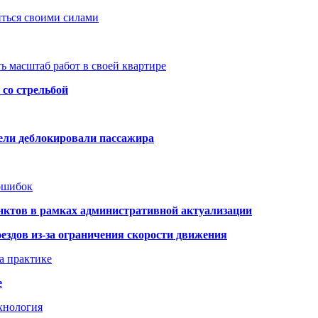
иться своими силами
ь масштаб работ в своей квартире
со стрельбой
тели деблокировали пассажира
 ошибок
нктов в рамках административной актуализации
здов из-за ограничения скорости движения
а практике
е
хнология