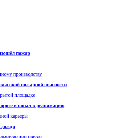
оизошёл пожар
анному производству
а высокой пожарной опасности
акрытой площадке
дороге и попал в реанимацию
шной карьеры
и дожди
формировании народа