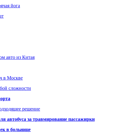
ячая йога
ат
ом авто из Китая
юч в Москве
юбой сложности
порта
подходящее решение
ля автобуса за травмирование пассажирки
ек в больнице