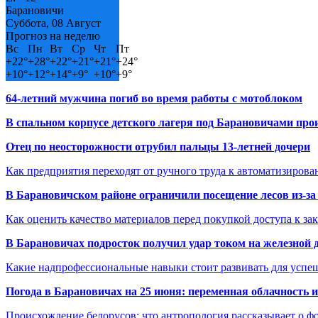
Барановичи
Суббота, 08 Август
Прогноз на неделю
Вс
Пн
Вт
Ср
Чт
Пт
+
22°
+
28°
+
22°
+
21°
+
21°
+
24°
+
10°
+
12°
+
14°
+
9°
+
10°
+
9°
64-летний мужчина погиб во время работы с мотоблоком
В спальном корпусе детского лагеря под Барановичами пр
Отец по неосторожности отрубил пальцы 13-летней дочери
Как предприятия переходят от ручного труда к автоматизиров
В Барановичском районе ограничили посещение лесов из-з
Как оценить качество материалов перед покупкой доступа к з
В Барановичах подросток получил удар током на железной 
Какие надпрофессиональные навыки стоит развивать для успе
Погода в Барановичах на 25 июня: переменная облачность 
Происхождение белорусов: что антропология рассказывает о 