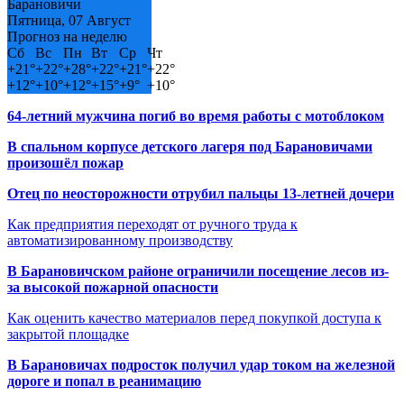
Барановичи
Пятница, 07 Август
Прогноз на неделю
Сб
Вс
Пн
Вт
Ср
Чт
+
21°
+
22°
+
28°
+
22°
+
21°
+
22°
+
12°
+
10°
+
12°
+
15°
+
9°
+
10°
64-летний мужчина погиб во время работы с мотоблоком
В спальном корпусе детского лагеря под Барановичами
произошёл пожар
Отец по неосторожности отрубил пальцы 13-летней дочери
Как предприятия переходят от ручного труда к
автоматизированному производству
В Барановичском районе ограничили посещение лесов из-
за высокой пожарной опасности
Как оценить качество материалов перед покупкой доступа к
закрытой площадке
В Барановичах подросток получил удар током на железной
дороге и попал в реанимацию