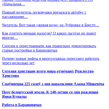
«Начальная…
Пьяный водитель легковушки врезался в автобус с
пассажирами…
Читатель: Вот такая «живая вода» на Дубровке в Бресте…
Как платить меньше налогов? О каких льготах не знают
многие…
Сносим и перестраиваем: как правильно демонтировать
старые постройки в Барановичах
Почему новые лифты в многоэтажках перестают работать
через несколько лет
Сегодня христиане всего мира отмечают Рождество
Христово
Спаўняецца 225 гадоў з дня нараджэння Адама Міцкевіча
Поэт белорусской земли. К 140-летию со дня рождения
Янки Купалы
Работа в Барановичах