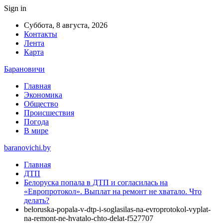
Sign in
Суббота, 8 августа, 2026
Контакты
Лента
Карта
Барановичи
Главная
Экономика
Общество
Происшествия
Погода
В мире
baranovichi.by
Главная
ДТП
Белоруска попала в ДТП и согласилась на
«Европротокол». Выплат на ремонт не хватало. Что
делать?
beloruska-popala-v-dtp-i-soglasilas-na-evroprotokol-vyplat-
na-remont-ne-hvatalo-chto-delat-f527707