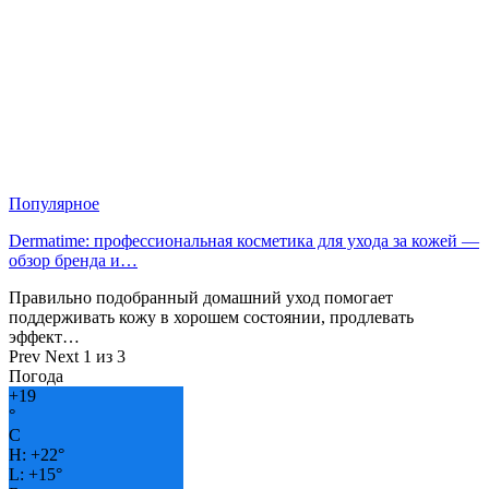
Популярное
Dermatime: профессиональная косметика для ухода за кожей —
обзор бренда и…
Правильно подобранный домашний уход помогает
поддерживать кожу в хорошем состоянии, продлевать
эффект…
Prev
Next
1 из 3
Погода
+
19
°
C
H:
+
22°
L:
+
15°