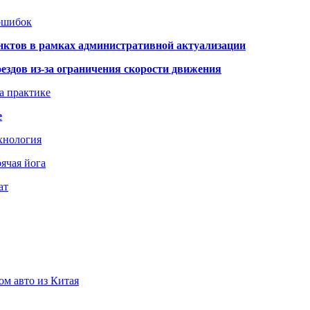
 ошибок
нктов в рамках административной актуализации
здов из-за ограничения скорости движения
а практике
е
хнология
ячая йога
ат
ом авто из Китая