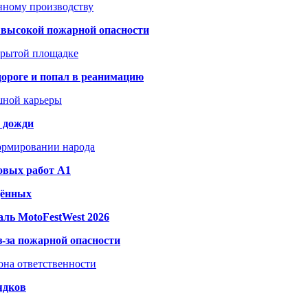
анному производству
а высокой пожарной опасности
акрытой площадке
дороге и попал в реанимацию
шной карьеры
и дожди
формировании народа
овых работ A1
дённых
ль MotoFestWest 2026
з-за пожарной опасности
зона ответственности
ядков