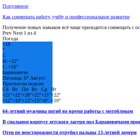
Популярное
Как совмещать работу, учёбу и профессиональное развитие
Получение новых навыков всё чаще приходится совмещать с о
Prev
Next
1 из 4
Погода
+
19
°
C
H:
+
22°
L:
+
16°
Барановичи
Пятница, 07 Август
Прогноз на неделю
Сб
Вс
Пн
Вт
Ср
Чт
+
21°
+
22°
+
28°
+
22°
+
21°
+
22°
+
12°
+
10°
+
12°
+
15°
+
9°
+
10°
64-летний мужчина погиб во время работы с мотоблоком
В спальном корпусе детского лагеря под Барановичами пр
Отец по неосторожности отрубил пальцы 13-летней дочери