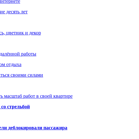
интернете
е десять лет
ь, цветник и декор
удалённой работы
ом отдыха
иться своими силами
ь масштаб работ в своей квартире
со стрельбой
тели деблокировали пассажира