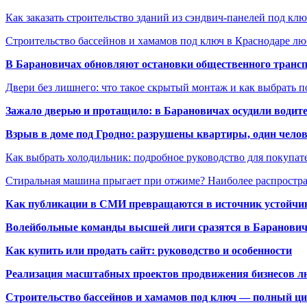
Как заказать строительство зданий из сэндвич-панелей под кл
Строительство бассейнов и хамамов под ключ в Краснодаре л
В Барановичах обновляют остановки общественного транс
Двери без лишнего: что такое скрытый монтаж и как выбрать 
Зажало дверью и протащило: в Барановичах осудили водите
Взрыв в доме под Гродно: разрушены квартиры, один челов
Как выбрать холодильник: подробное руководство для покупат
Стиральная машина прыгает при отжиме? Наиболее распрост
Как публикации в СМИ превращаются в источник устойчиво
Волейбольные команды высшей лиги сразятся в Баранови
Как купить или продать сайт: руководство и особенности
Реализация масштабных проектов продвижения бизнесов лю
Строительство бассейнов и хамамов под ключ — полный ци