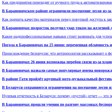
Как предприятия переходят от ручного труда к автоматизиров
В Барановичском районе ограничили посещение лесов из-з
Как оценить качество материалов перед покупкой доступа к з
В Барановичах подросток получил удар током на железной 
Какие надпрофессиональные навыки стоит развивать для успе
Погода в Барановичах на 25 июня: переменная облачность 
Происхождение белорусов: что антропология рассказывает о 
В Барановичах 26 июня возможны перебои связи из-за план
В Барановичах назвали самые популярные имена новорож
В районе Гати пройдёт крупный мото-музыкальный фестива
В Беларуси сохраняются ограничения на посещение лесов и
Нулевая отчетность в Беларуси: почему «пустой» отчет — это 
В Барановичах прошли учения по разгону массовых беспор