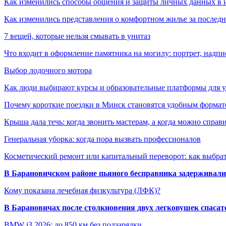
Как изменились способы общения и защиты личных данных в 
Как изменились представления о комфортном жилье за последни
7 вещей, которые нельзя смывать в унитаз
Что входит в оформление памятника на могилу: портрет, надпис
Выбор лодочного мотора
Как люди выбирают курсы и образовательные платформы для 
Почему короткие поездки в Минск становятся удобным формат
Крыша дала течь: когда звонить мастерам, а когда можно справ
Генеральная уборка: когда пора вызвать профессионалов
Косметический ремонт или капитальный переворот: как выбрат
В Барановичском районе пьяного бесправника задерживали 
Кому показана лечебная физкультура (ЛФК)?
В Барановичах после столкновения двух легковушек спаса
BMW i3 2026: до 850 км без подзарядки