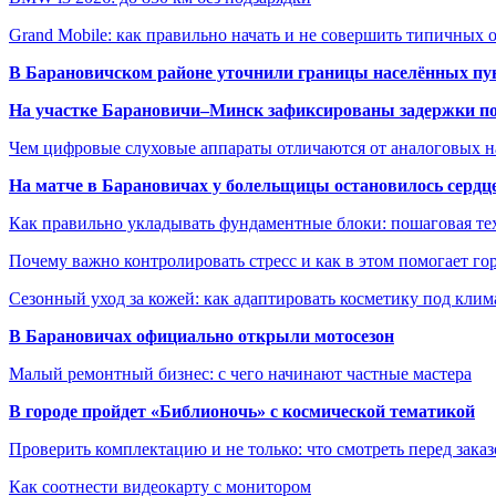
Grand Mobile: как правильно начать и не совершить типичных
В Барановичском районе уточнили границы населённых пу
На участке Барановичи–Минск зафиксированы задержки пое
Чем цифровые слуховые аппараты отличаются от аналоговых н
На матче в Барановичах у болельщицы остановилось сердц
Как правильно укладывать фундаментные блоки: пошаговая те
Почему важно контролировать стресс и как в этом помогает гор
Сезонный уход за кожей: как адаптировать косметику под клим
В Барановичах официально открыли мотосезон
Малый ремонтный бизнес: с чего начинают частные мастера
В городе пройдет «Библионочь» с космической тематикой
Проверить комплектацию и не только: что смотреть перед заказ
Как соотнести видеокарту с монитором