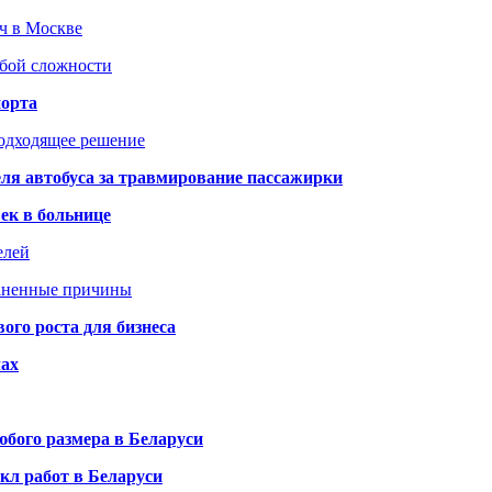
юч в Москве
юбой сложности
порта
подходящее решение
ля автобуса за травмирование пассажирки
ек в больнице
елей
раненные причины
го роста для бизнеса
чах
бого размера в Беларуси
кл работ в Беларуси