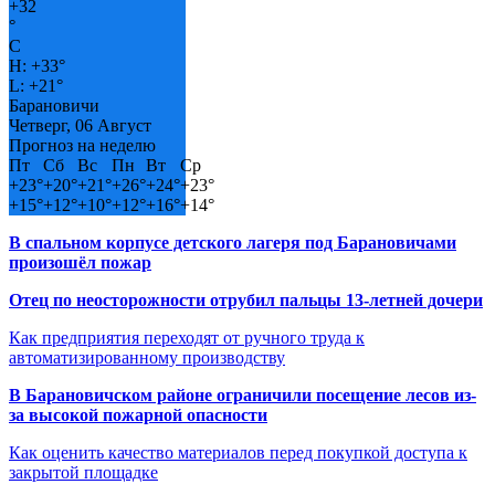
+
32
°
C
H:
+
33°
L:
+
21°
Барановичи
Четверг, 06 Август
Прогноз на неделю
Пт
Сб
Вс
Пн
Вт
Ср
+
23°
+
20°
+
21°
+
26°
+
24°
+
23°
+
15°
+
12°
+
10°
+
12°
+
16°
+
14°
В спальном корпусе детского лагеря под Барановичами
произошёл пожар
Отец по неосторожности отрубил пальцы 13-летней дочери
Как предприятия переходят от ручного труда к
автоматизированному производству
В Барановичском районе ограничили посещение лесов из-
за высокой пожарной опасности
Как оценить качество материалов перед покупкой доступа к
закрытой площадке