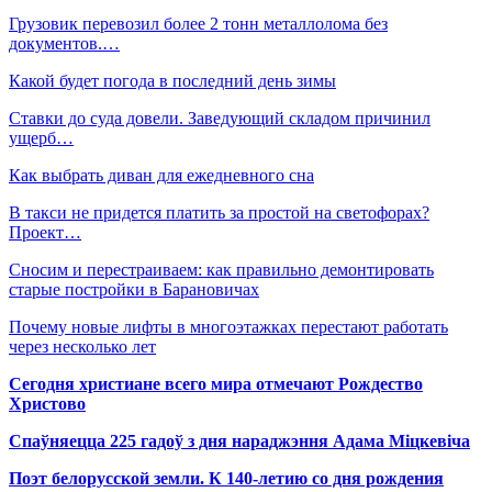
Грузовик перевозил более 2 тонн металлолома без
документов.…
Какой будет погода в последний день зимы
Ставки до суда довели. Заведующий складом причинил
ущерб…
Как выбрать диван для ежедневного сна
В такси не придется платить за простой на светофорах?
Проект…
Сносим и перестраиваем: как правильно демонтировать
старые постройки в Барановичах
Почему новые лифты в многоэтажках перестают работать
через несколько лет
Сегодня христиане всего мира отмечают Рождество
Христово
Спаўняецца 225 гадоў з дня нараджэння Адама Міцкевіча
Поэт белорусской земли. К 140-летию со дня рождения