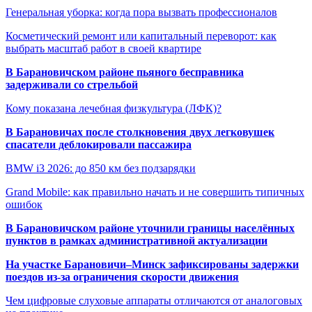
Генеральная уборка: когда пора вызвать профессионалов
Косметический ремонт или капитальный переворот: как
выбрать масштаб работ в своей квартире
В Барановичском районе пьяного бесправника
задерживали со стрельбой
Кому показана лечебная физкультура (ЛФК)?
В Барановичах после столкновения двух легковушек
спасатели деблокировали пассажира
BMW i3 2026: до 850 км без подзарядки
Grand Mobile: как правильно начать и не совершить типичных
ошибок
В Барановичском районе уточнили границы населённых
пунктов в рамках административной актуализации
На участке Барановичи–Минск зафиксированы задержки
поездов из-за ограничения скорости движения
Чем цифровые слуховые аппараты отличаются от аналоговых