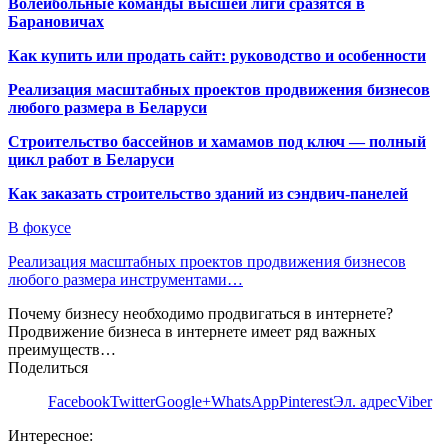
Волейбольные команды высшей лиги сразятся в
Барановичах
Как купить или продать сайт: руководство и особенности
Реализация масштабных проектов продвижения бизнесов
любого размера в Беларуси
Строительство бассейнов и хамамов под ключ — полный
цикл работ в Беларуси
Как заказать строительство зданий из сэндвич-панелей
В фокусе
Реализация масштабных проектов продвижения бизнесов
любого размера инструментами…
Почему бизнесу необходимо продвигаться в интернете?
Продвижение бизнеса в интернете имеет ряд важных
преимуществ…
Поделиться
Facebook
Twitter
Google+
WhatsApp
Pinterest
Эл. адрес
Viber
Интересное: