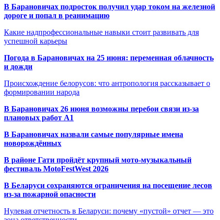
В Барановичах подросток получил удар током на железной
дороге и попал в реанимацию
Какие надпрофессиональные навыки стоит развивать для
успешной карьеры
Погода в Барановичах на 25 июня: переменная облачность
и дожди
Происхождение белорусов: что антропология рассказывает о
формировании народа
В Барановичах 26 июня возможны перебои связи из-за
плановых работ A1
В Барановичах назвали самые популярные имена
новорождённых
В районе Гати пройдёт крупный мото-музыкальный
фестиваль MotoFestWest 2026
В Беларуси сохраняются ограничения на посещение лесов
из-за пожарной опасности
Нулевая отчетность в Беларуси: почему «пустой» отчет — это
зона ответственности