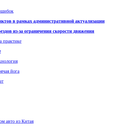
 ошибок
нктов в рамках административной актуализации
здов из-за ограничения скорости движения
а практике
е
хнология
ячая йога
ат
ом авто из Китая