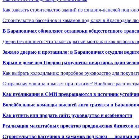
Как заказать строительство зданий из сэндвич-панелей под кл
Строительство бассейнов и хамамов под ключ в Краснодаре л
В Барановичах обновляют остановки общественного транс
Двери без лишнего: что такое скрытый монтаж и как выбрать 
Зажало дверью и протащило: в Барановичах осудили водите
Взрыв в доме под Гродно: разрушены квартиры, один челов
Как выбрать холодильник: подробное руководство для покупат
Стиральная машина прыгает при отжиме? Наиболее распрост
Как публикации в СМИ превращаются в источник устойчиво
Волейбольные команды высшей лиги сразятся в Баранови
Как купить или продать сайт: руководство и особенности
Реализация масштабных проектов продвижения бизнесов лю
Строительство бассейнов и хамамов под ключ — полный ци