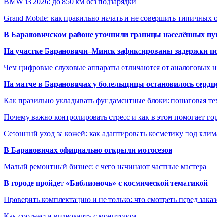
BMW i3 2026: до 850 км без подзарядки
Grand Mobile: как правильно начать и не совершить типичных
В Барановичском районе уточнили границы населённых пу
На участке Барановичи–Минск зафиксированы задержки пое
Чем цифровые слуховые аппараты отличаются от аналоговых н
На матче в Барановичах у болельщицы остановилось сердц
Как правильно укладывать фундаментные блоки: пошаговая те
Почему важно контролировать стресс и как в этом помогает гор
Сезонный уход за кожей: как адаптировать косметику под клим
В Барановичах официально открыли мотосезон
Малый ремонтный бизнес: с чего начинают частные мастера
В городе пройдет «Библионочь» с космической тематикой
Проверить комплектацию и не только: что смотреть перед заказ
Как соотнести видеокарту с монитором