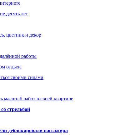
интернете
е десять лет
ь, цветник и декор
удалённой работы
ом отдыха
иться своими силами
ь масштаб работ в своей квартире
со стрельбой
тели деблокировали пассажира