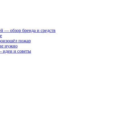
ей — обзор бренда и средств
е
произошёл пожар
 не нужно
— идеи и советы