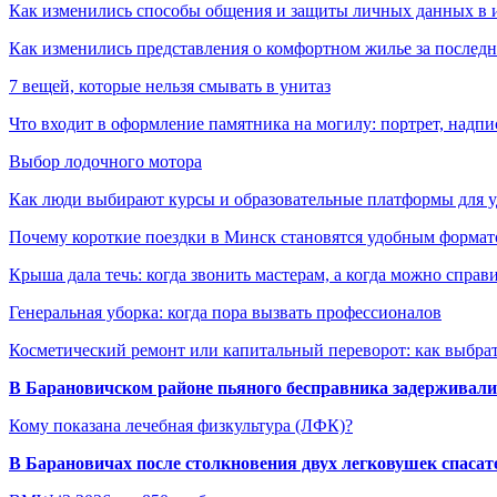
Как изменились способы общения и защиты личных данных в 
Как изменились представления о комфортном жилье за последни
7 вещей, которые нельзя смывать в унитаз
Что входит в оформление памятника на могилу: портрет, надпис
Выбор лодочного мотора
Как люди выбирают курсы и образовательные платформы для 
Почему короткие поездки в Минск становятся удобным формат
Крыша дала течь: когда звонить мастерам, а когда можно справ
Генеральная уборка: когда пора вызвать профессионалов
Косметический ремонт или капитальный переворот: как выбрат
В Барановичском районе пьяного бесправника задерживали 
Кому показана лечебная физкультура (ЛФК)?
В Барановичах после столкновения двух легковушек спаса