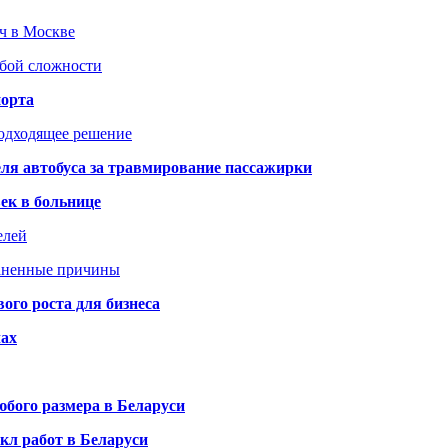
юч в Москве
юбой сложности
порта
подходящее решение
ля автобуса за травмирование пассажирки
ек в больнице
елей
раненные причины
го роста для бизнеса
чах
бого размера в Беларуси
кл работ в Беларуси