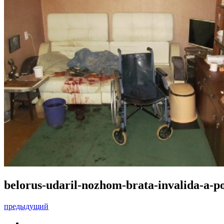
belorus-udaril-nozhom-brata-invalida-a-po
предыдущий