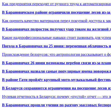
Как предприятия переходят от ручного труда к автоматизиров
В Барановичском районе ограничили посещение лесов из-з
Как оценить качество материалов перед покупкой доступа к з
В Барановичах подросток получил удар током на железной 
Какие надпрофессиональные навыки стоит развивать для успе
Погода в Барановичах на 25 июня: переменная облачность 
Происхождение белорусов: что антропология рассказывает о 
В Барановичах 26 июня возможны перебои связи из-за план
В Барановичах назвали самые популярные имена новорож
В районе Гати пройдёт крупный мото-музыкальный фестива
В Беларуси сохраняются ограничения на посещение лесов и
Нулевая отчетность в Беларуси: почему «пустой» отчет — это 
В Барановичах прошли учения по разгону массовых беспор