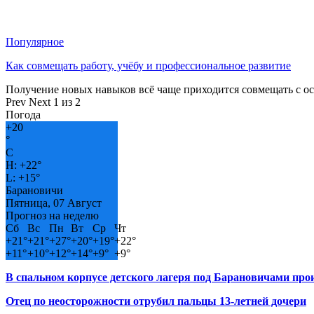
Популярное
Как совмещать работу, учёбу и профессиональное развитие
Получение новых навыков всё чаще приходится совмещать с о
Prev
Next
1 из 2
Погода
+
20
°
C
H:
+
22°
L:
+
15°
Барановичи
Пятница, 07 Август
Прогноз на неделю
Сб
Вс
Пн
Вт
Ср
Чт
+
21°
+
21°
+
27°
+
20°
+
19°
+
22°
+
11°
+
10°
+
12°
+
14°
+
9°
+
9°
В спальном корпусе детского лагеря под Барановичами пр
Отец по неосторожности отрубил пальцы 13-летней дочери