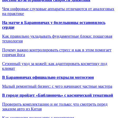
Чем цифровые слуховые аппараты отличаются от аналоговых
на практике
На матче в Барановичах у болельщицы остановилось
сердце
Как правильно укладывать фундаментные блоки: пошаговая
технология
Почему важно контролировать стресс и как в этом помогает
горячая йога
Сезонный уход за кожей: как адаптировать косметику под
климат
В Барановичах официально открыли мотосезон
Малый ремонтный бизнес: с чего начинают частные мастера
В городе пройдет «Библионочь» с космической тематикой
Проверить комплектацию и не только: что смотреть перед
заказом авто из Китая
Как соотнести видеокарту с монитором