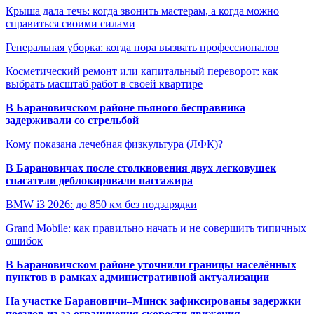
Крыша дала течь: когда звонить мастерам, а когда можно
справиться своими силами
Генеральная уборка: когда пора вызвать профессионалов
Косметический ремонт или капитальный переворот: как
выбрать масштаб работ в своей квартире
В Барановичском районе пьяного бесправника
задерживали со стрельбой
Кому показана лечебная физкультура (ЛФК)?
В Барановичах после столкновения двух легковушек
спасатели деблокировали пассажира
BMW i3 2026: до 850 км без подзарядки
Grand Mobile: как правильно начать и не совершить типичных
ошибок
В Барановичском районе уточнили границы населённых
пунктов в рамках административной актуализации
На участке Барановичи–Минск зафиксированы задержки
поездов из-за ограничения скорости движения