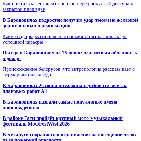
Как оценить качество материалов перед покупкой доступа к
закрытой площадке
В Барановичах подросток получил удар током на железной
дороге и попал в реанимацию
Какие надпрофессиональные навыки стоит развивать для
успешной карьеры
Погода в Барановичах на 25 июня: переменная облачность
и дожди
Происхождение белорусов: что антропология рассказывает о
формировании народа
В Барановичах 26 июня возможны перебои связи из-за
плановых работ A1
В Барановичах назвали самые популярные имена
новорождённых
В районе Гати пройдёт крупный мото-музыкальный
фестиваль MotoFestWest 2026
В Беларуси сохраняются ограничения на посещение лесов
из-за пожарной опасности