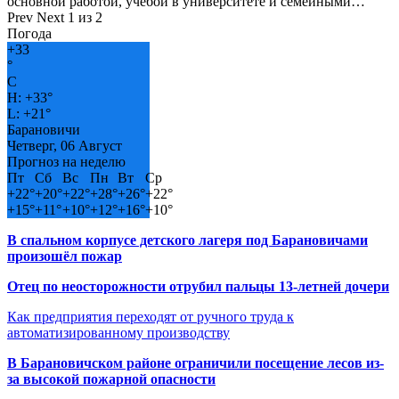
основной работой, учёбой в университете и семейными…
Prev
Next
1 из 2
Погода
+
33
°
C
H:
+
33°
L:
+
21°
Барановичи
Четверг, 06 Август
Прогноз на неделю
Пт
Сб
Вс
Пн
Вт
Ср
+
22°
+
20°
+
22°
+
28°
+
26°
+
22°
+
15°
+
11°
+
10°
+
12°
+
16°
+
10°
В спальном корпусе детского лагеря под Барановичами
произошёл пожар
Отец по неосторожности отрубил пальцы 13-летней дочери
Как предприятия переходят от ручного труда к
автоматизированному производству
В Барановичском районе ограничили посещение лесов из-
за высокой пожарной опасности