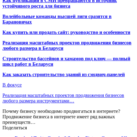
Как публикации в СМИ превращаются в источник
устойчивого роста для бизнеса
Волейбольные команды высшей лиги сразятся в
Барановичах
Как купить или продать сайт: руководство и особенности
Реализация масштабных проектов продвижения бизнесов
любого размера в Беларуси
Строительство бассейнов и хамамов под ключ — полный
цикл работ в Беларуси
Как заказать строительство зданий из сэндвич-панелей
В фокусе
Реализация масштабных проектов продвижения бизнесов
любого размера инструментами…
Почему бизнесу необходимо продвигаться в интернете?
Продвижение бизнеса в интернете имеет ряд важных
преимуществ…
Поделиться