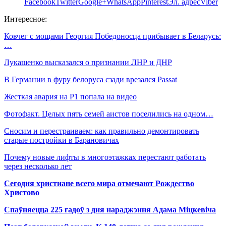
Facebook
Twitter
Google+
WhatsApp
Pinterest
Эл. адрес
Viber
Интересное:
Ковчег с мощами Георгия Победоносца прибывает в Беларусь:
…
Лукашенко высказался о признании ЛНР и ДНР
В Германии в фуру белоруса сзади врезался Passat
Жесткая авария на Р1 попала на видео
Фотофакт. Целых пять семей аистов поселились на одном…
Сносим и перестраиваем: как правильно демонтировать
старые постройки в Барановичах
Почему новые лифты в многоэтажках перестают работать
через несколько лет
Сегодня христиане всего мира отмечают Рождество
Христово
Спаўняецца 225 гадоў з дня нараджэння Адама Міцкевіча