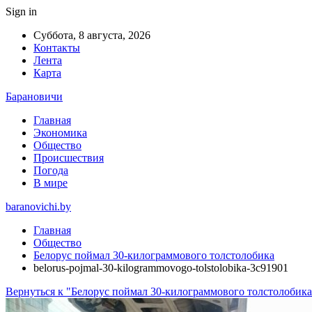
Sign in
Суббота, 8 августа, 2026
Контакты
Лента
Карта
Барановичи
Главная
Экономика
Общество
Происшествия
Погода
В мире
baranovichi.by
Главная
Общество
Белорус поймал 30-килограммового толстолобика
belorus-pojmal-30-kilogrammovogo-tolstolobika-3c91901
Вернуться к "Белорус поймал 30-килограммового толстолобика