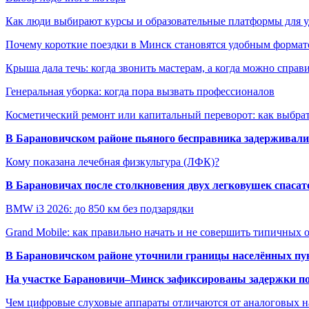
Как люди выбирают курсы и образовательные платформы для 
Почему короткие поездки в Минск становятся удобным формат
Крыша дала течь: когда звонить мастерам, а когда можно справ
Генеральная уборка: когда пора вызвать профессионалов
Косметический ремонт или капитальный переворот: как выбрат
В Барановичском районе пьяного бесправника задерживали 
Кому показана лечебная физкультура (ЛФК)?
В Барановичах после столкновения двух легковушек спаса
BMW i3 2026: до 850 км без подзарядки
Grand Mobile: как правильно начать и не совершить типичных
В Барановичском районе уточнили границы населённых пу
На участке Барановичи–Минск зафиксированы задержки пое
Чем цифровые слуховые аппараты отличаются от аналоговых н