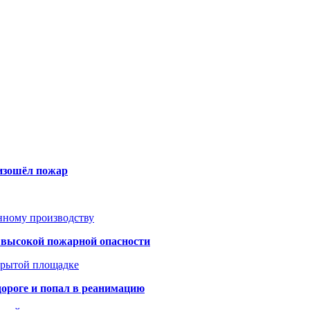
оизошёл пожар
анному производству
а высокой пожарной опасности
акрытой площадке
дороге и попал в реанимацию