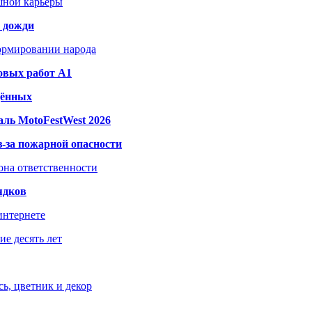
шной карьеры
и дожди
формировании народа
овых работ A1
дённых
ль MotoFestWest 2026
з-за пожарной опасности
зона ответственности
ядков
интернете
е десять лет
ь, цветник и декор