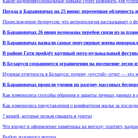
Какие надпрофессиональные навыки стоит развивать для успе
Погода в Барановичах на 25 июня: переменная облачность 
Происхождение белорусов: что антропология рассказывает о 
В Барановичах 26 июня возможны перебои связи из-за план
В Барановичах назвали самые популярные имена новорож
В районе Гати пройдёт крупный мото-музыкальный фестива
В Беларуси сохраняются ограничения на посещение лесов и
Нулевая отчетность в Беларуси: почему «пустой» отчет — это 
В Барановичах прошли учения по разгону массовых беспор
Как изменились способы общения и защиты личных данных в 
Как изменились представления о комфортном жилье за последни
7 вещей, которые нельзя смывать в унитаз
Что входит в оформление памятника на могилу: портрет, надпис
Выбор лодочного мотора