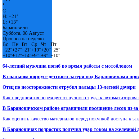
°
C
H:
+
21°
L:
+
13°
Барановичи
Суббота, 08 Август
Прогноз на неделю
Вс
Пн
Вт
Ср
Чт
Пт
+
22°
+
27°
+
21°
+
19°
+
20°
+
25°
+
10°
+
12°
+
14°
+
9°
+
9°
+
10°
64-летний мужчина погиб во время работы с мотоблоком
В спальном корпусе детского лагеря под Барановичами пр
Отец по неосторожности отрубил пальцы 13-летней дочери
Как предприятия переходят от ручного труда к автоматизиров
В Барановичском районе ограничили посещение лесов из-з
Как оценить качество материалов перед покупкой доступа к з
В Барановичах подросток получил удар током на железной 