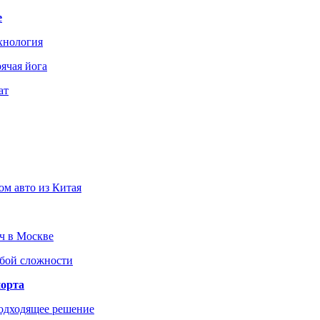
е
хнология
ячая йога
ат
ом авто из Китая
юч в Москве
юбой сложности
порта
подходящее решение