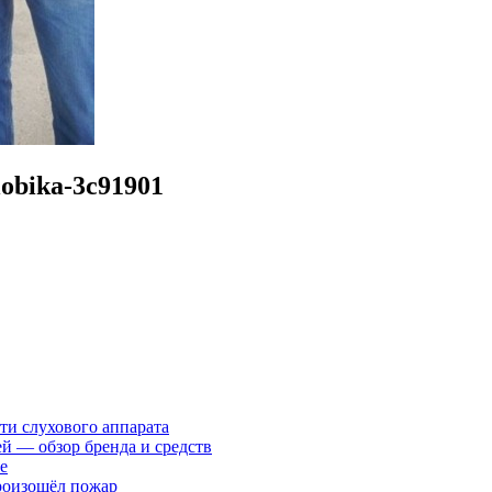
lobika-3c91901
ти слухового аппарата
ей — обзор бренда и средств
е
произошёл пожар