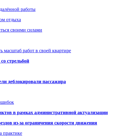
удалённой работы
ом отдыха
иться своими силами
ь масштаб работ в своей квартире
со стрельбой
тели деблокировали пассажира
 ошибок
нктов в рамках административной актуализации
здов из-за ограничения скорости движения
а практике