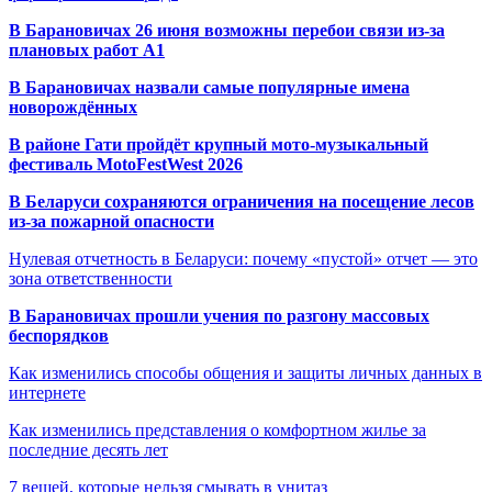
В Барановичах 26 июня возможны перебои связи из-за
плановых работ A1
В Барановичах назвали самые популярные имена
новорождённых
В районе Гати пройдёт крупный мото-музыкальный
фестиваль MotoFestWest 2026
В Беларуси сохраняются ограничения на посещение лесов
из-за пожарной опасности
Нулевая отчетность в Беларуси: почему «пустой» отчет — это
зона ответственности
В Барановичах прошли учения по разгону массовых
беспорядков
Как изменились способы общения и защиты личных данных в
интернете
Как изменились представления о комфортном жилье за
последние десять лет
7 вещей, которые нельзя смывать в унитаз