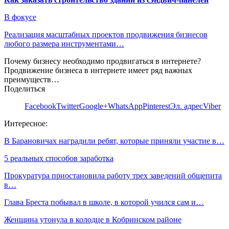
В фокусе
Реализация масштабных проектов продвижения бизнесов
любого размера инструментами…
Почему бизнесу необходимо продвигаться в интернете?
Продвижение бизнеса в интернете имеет ряд важных
преимуществ…
Поделиться
Facebook
Twitter
Google+
WhatsApp
Pinterest
Эл. адрес
Viber
Интересное:
В Барановичах наградили ребят, которые приняли участие в…
5 реальных способов заработка
Прокуратура приостановила работу трех заведений общепита
в…
Глава Бреста побывал в школе, в которой учился сам и…
Женщина утонула в колодце в Кобринском районе