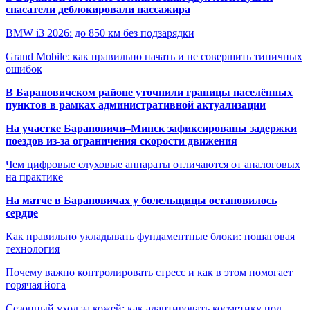
спасатели деблокировали пассажира
BMW i3 2026: до 850 км без подзарядки
Grand Mobile: как правильно начать и не совершить типичных
ошибок
В Барановичском районе уточнили границы населённых
пунктов в рамках административной актуализации
На участке Барановичи–Минск зафиксированы задержки
поездов из-за ограничения скорости движения
Чем цифровые слуховые аппараты отличаются от аналоговых
на практике
На матче в Барановичах у болельщицы остановилось
сердце
Как правильно укладывать фундаментные блоки: пошаговая
технология
Почему важно контролировать стресс и как в этом помогает
горячая йога
Сезонный уход за кожей: как адаптировать косметику под