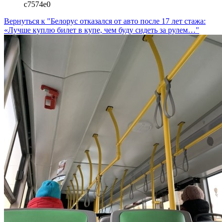
c7574e0
Вернуться к "Белорус отказался от авто после 17 лет стажа:
«Лучше куплю билет в купе, чем буду сидеть за рулем…"