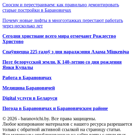
Сносим и перестраиваем: как правильно демонтировать
старые постройки в Барановичах
Почему новые лифты в многоэтажках перестают работать
через несколько лет
Сегодня христиане всего мира отмечают Рождество
Христово
Спаўняецца 225 гадоў з дня нараджэння Адама Міцкевіча
Поэт белорусской земли. К 140-летию со дня рождения
Янки Купалы
Работа в Барановичах
Медицина Барановичей
Digital услуги в Беларуси
Погода в Барановичах и Барановичском районе
© 2026 - baranovichi.by. Все права защищены.
Любое копирование материалов с нашего ресурса разрешается
только с обратной активной ссылкой на страницу статьи.
Все материалы опубликованные на сайте взяты с открытых