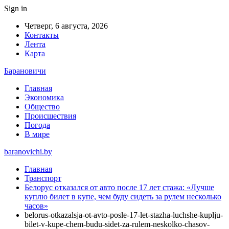
Sign in
Четверг, 6 августа, 2026
Контакты
Лента
Карта
Барановичи
Главная
Экономика
Общество
Происшествия
Погода
В мире
baranovichi.by
Главная
Транспорт
Белорус отказался от авто после 17 лет стажа: «Лучше
куплю билет в купе, чем буду сидеть за рулем несколько
часов»
belorus-otkazalsja-ot-avto-posle-17-let-stazha-luchshe-kuplju-
bilet-v-kupe-chem-budu-sidet-za-rulem-neskolko-chasov-