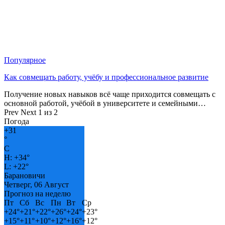
Популярное
Как совмещать работу, учёбу и профессиональное развитие
Получение новых навыков всё чаще приходится совмещать с
основной работой, учёбой в университете и семейными…
Prev
Next
1 из 2
Погода
+
31
°
C
H:
+
34°
L:
+
22°
Барановичи
Четверг, 06 Август
Прогноз на неделю
Пт
Сб
Вс
Пн
Вт
Ср
+
24°
+
21°
+
22°
+
26°
+
24°
+
23°
+
15°
+
11°
+
10°
+
12°
+
16°
+
12°