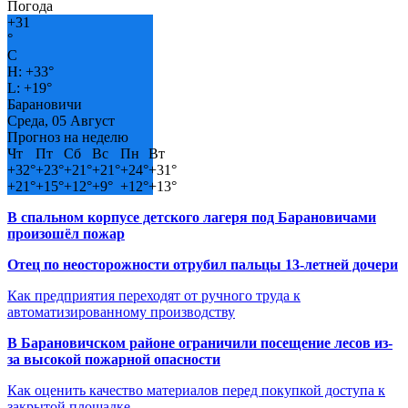
Погода
+
31
°
C
H:
+
33°
L:
+
19°
Барановичи
Среда, 05 Август
Прогноз на неделю
Чт
Пт
Сб
Вс
Пн
Вт
+
32°
+
23°
+
21°
+
21°
+
24°
+
31°
+
21°
+
15°
+
12°
+
9°
+
12°
+
13°
В спальном корпусе детского лагеря под Барановичами
произошёл пожар
Отец по неосторожности отрубил пальцы 13-летней дочери
Как предприятия переходят от ручного труда к
автоматизированному производству
В Барановичском районе ограничили посещение лесов из-
за высокой пожарной опасности
Как оценить качество материалов перед покупкой доступа к
закрытой площадке