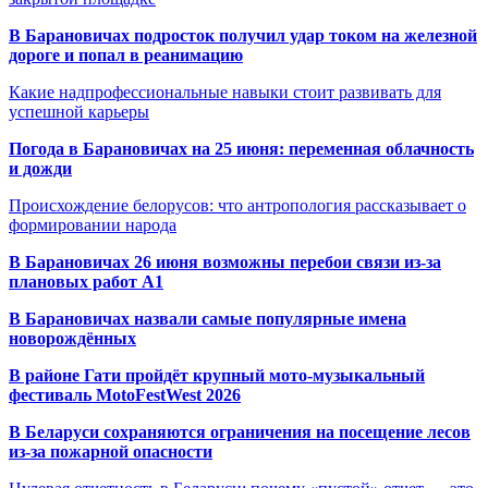
В Барановичах подросток получил удар током на железной
дороге и попал в реанимацию
Какие надпрофессиональные навыки стоит развивать для
успешной карьеры
Погода в Барановичах на 25 июня: переменная облачность
и дожди
Происхождение белорусов: что антропология рассказывает о
формировании народа
В Барановичах 26 июня возможны перебои связи из-за
плановых работ A1
В Барановичах назвали самые популярные имена
новорождённых
В районе Гати пройдёт крупный мото-музыкальный
фестиваль MotoFestWest 2026
В Беларуси сохраняются ограничения на посещение лесов
из-за пожарной опасности