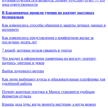
Нулевая отчетность в Беларуси: почему «пустой» отчет — это
зона ответственности
В Барановичах прошли учения по разгону массовых
беспорядков
Как изменились способы общения и защиты личных данных в
интернете
Как изменились представления о комфортном жилье за
последние десять лет
7 вещей, которые нельзя смывать в унитаз
Что входит в оформление памятника на могилу: портрет,
надпись, цветник и декор
Выбор лодочного мотора
Как люди выбирают курсы и образовательные платформы для
удалённой работы
Почему короткие поездки в Минск становятся удобным
форматом отдыха
Крыша дала течь: когда звонить мастерам, а когда можно