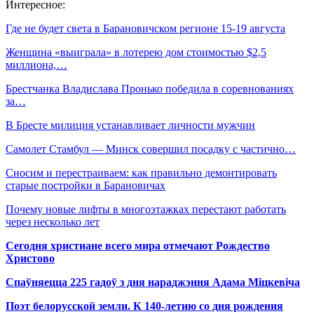
Интересное:
Где не будет света в Барановичском регионе 15-19 августа
Женщина «выиграла» в лотерею дом стоимостью $2,5
миллиона,…
Брестчанка Владислава Пронько победила в соревнованиях
за…
В Бресте милиция устанавливает личности мужчин
Самолет Стамбул — Минск совершил посадку с частично…
Сносим и перестраиваем: как правильно демонтировать
старые постройки в Барановичах
Почему новые лифты в многоэтажках перестают работать
через несколько лет
Сегодня христиане всего мира отмечают Рождество
Христово
Спаўняецца 225 гадоў з дня нараджэння Адама Міцкевіча
Поэт белорусской земли. К 140-летию со дня рождения