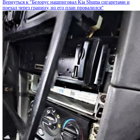
Вернуться к "Белорус нашпиговал Kia Shuma сигаретами и
поехал через границу, но его план провалился"