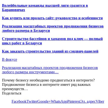
Волейбольные команды высшей лиги сразятся в
Барановичах
Как купить или продать сайт: руководство и особенности
Реализация масштабных проектов продвижения бизнесов
любого размера в Беларуси
Строительство бассейнов и хамамов под ключ — полный
цикл работ в Беларуси
Как заказать строительство зданий из сэндвич-панелей
В фокусе
Реализация масштабных проектов продвижения бизнесов
любого размера инструментами…
Почему бизнесу необходимо продвигаться в интернете?
Продвижение бизнеса в интернете имеет ряд важных
преимуществ…
Поделиться
Facebook
Twitter
Google+
WhatsApp
Pinterest
Эл. адрес
Viber