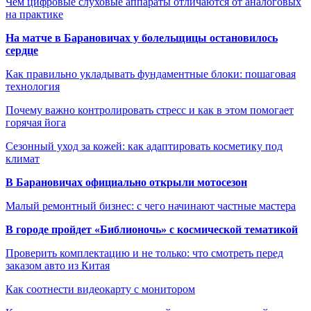
Чем цифровые слуховые аппараты отличаются от аналоговых
на практике
На матче в Барановичах у болельщицы остановилось
сердце
Как правильно укладывать фундаментные блоки: пошаговая
технология
Почему важно контролировать стресс и как в этом помогает
горячая йога
Сезонный уход за кожей: как адаптировать косметику под
климат
В Барановичах официально открыли мотосезон
Малый ремонтный бизнес: с чего начинают частные мастера
В городе пройдет «Библионочь» с космической тематикой
Проверить комплектацию и не только: что смотреть перед
заказом авто из Китая
Как соотнести видеокарту с монитором