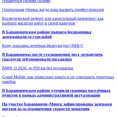
справиться своими силами
Генеральная уборка: когда пора вызвать профессионалов
Косметический ремонт или капитальный переворот: как
выбрать масштаб работ в своей квартире
В Барановичском районе пьяного бесправника
задерживали со стрельбой
Кому показана лечебная физкультура (ЛФК)?
В Барановичах после столкновения двух легковушек
спасатели деблокировали пассажира
BMW i3 2026: до 850 км без подзарядки
Grand Mobile: как правильно начать и не совершить типичных
ошибок
В Барановичском районе уточнили границы населённых
пунктов в рамках административной актуализации
На участке Барановичи–Минск зафиксированы задержки
поездов из-за ограничения скорости движения