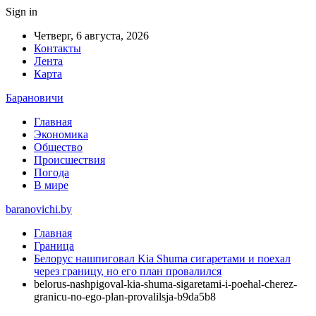
Sign in
Четверг, 6 августа, 2026
Контакты
Лента
Карта
Барановичи
Главная
Экономика
Общество
Происшествия
Погода
В мире
baranovichi.by
Главная
Граница
Белорус нашпиговал Kia Shuma сигаретами и поехал
через границу, но его план провалился
belorus-nashpigoval-kia-shuma-sigaretami-i-poehal-cherez-
granicu-no-ego-plan-provalilsja-b9da5b8