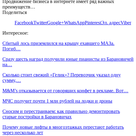
Продвижение бизнеса в интернете имеет ряд важных
преимуществ…
Поделиться
Facebook
Twitter
Google+
WhatsApp
Pinterest
Эл. адрес
Viber
Интересное:
Сбитый лось приземлился на крышу ехавшего МАЗа.
Погиб…
Сразу шесть наград получили юные пианисты из Барановичей
на…
Сколько стоит свежий «Гелик»? Перевозчик указал одну
сумму,…
M&M’s отказывается от говорящих конфет в рекламе. Вот…
МЧС получит почти 1 млн рублей на лодки и дроны
Сносим и перестраиваем: как правильно демонтировать
старые постройки в Барановичах
Почему новые лифты в многоэтажках перестают работать
через несколько лет