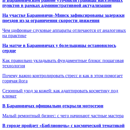
В Барановичском районе уточнили границы населённых
пунктов в рамках административной актуализации
На участке Барановичи–Минск зафиксированы задержки
поездов из-за ограничения скорости движения
Чем цифровые слуховые аппараты отличаются от аналоговых
на практике
На матче в Барановичах у болельщицы остановилось
сердце
Как правильно укладывать фундаментные блоки: пошаговая
технология
Почему важно контролировать стресс и как в этом помогает
горячая йога
Сезонный уход за кожей: как адаптировать косметику под
климат
В Барановичах официально открыли мотосезон
Малый ремонтный бизнес: с чего начинают частные мастера
В городе пройдет «Библионочь» с космической тематикой