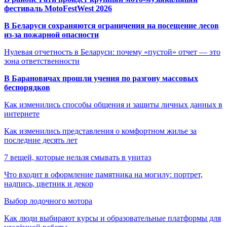
фестиваль MotoFestWest 2026
В Беларуси сохраняются ограничения на посещение лесов
из-за пожарной опасности
Нулевая отчетность в Беларуси: почему «пустой» отчет — это
зона ответственности
В Барановичах прошли учения по разгону массовых
беспорядков
Как изменились способы общения и защиты личных данных в
интернете
Как изменились представления о комфортном жилье за
последние десять лет
7 вещей, которые нельзя смывать в унитаз
Что входит в оформление памятника на могилу: портрет,
надпись, цветник и декор
Выбор лодочного мотора
Как люди выбирают курсы и образовательные платформы для