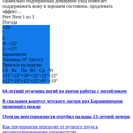
Правильно подобранный домашний уход помогает
поддерживать кожу в хорошем состоянии, продлевать
эффект…
Prev
Next
1 из 3
Погода
+
19
°
C
H:
+
22°
L:
+
15°
Барановичи
Пятница, 07 Август
Прогноз на неделю
Сб
Вс
Пн
Вт
Ср
Чт
+
21°
+
22°
+
28°
+
22°
+
21°
+
22°
+
12°
+
10°
+
12°
+
15°
+
9°
+
10°
64-летний мужчина погиб во время работы с мотоблоком
В спальном корпусе детского лагеря под Барановичами
произошёл пожар
Отец по неосторожности отрубил пальцы 13-летней дочери
Как предприятия переходят от ручного труда к
автоматизированному производству