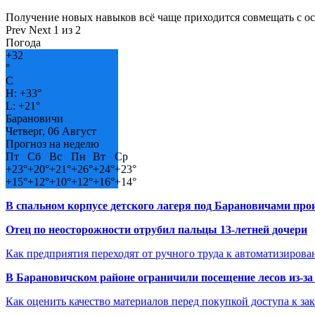
Получение новых навыков всё чаще приходится совмещать с о
Prev
Next
1 из 2
Погода
+
32
°
C
H:
+
33°
L:
+
21°
Барановичи
Четверг, 06 Август
Прогноз на неделю
Пт
Сб
Вс
Пн
Вт
Ср
+
23°
+
20°
+
21°
+
26°
+
24°
+
23°
+
15°
+
12°
+
10°
+
12°
+
16°
+
14°
В спальном корпусе детского лагеря под Барановичами пр
Отец по неосторожности отрубил пальцы 13-летней дочери
Как предприятия переходят от ручного труда к автоматизиров
В Барановичском районе ограничили посещение лесов из-з
Как оценить качество материалов перед покупкой доступа к з