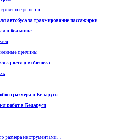
подходящее решение
ля автобуса за травмирование пассажирки
ек в больнице
елей
раненные причины
го роста для бизнеса
чах
бого размера в Беларуси
кл работ в Беларуси
ого размера инструментами…