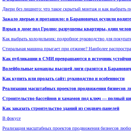
Двери без лишнего: что такое скрытый монтаж и как выбрать 
Зажало дверью и протащило: в Барановичах осудили водите
Взрыв в доме под Гродно: разрушены квартиры, один челов
Как выбрать холодильник: подробное руководство для покупат
Стиральная машина прыгает при отжиме? Наиболее распрост
Как публикации в СМИ превращаются в источник устойчиво
Волейбольные команды высшей лиги сразятся в Баранови
Как купить или продать сайт: руководство и особенности
Реализация масштабных проектов продвижения бизнесов лю
Строительство бассейнов и хамамов под ключ — полный ци
Как заказать строительство зданий из сэндвич-панелей
В фокусе
Реализация масштабных проектов продвижения бизнесов люб