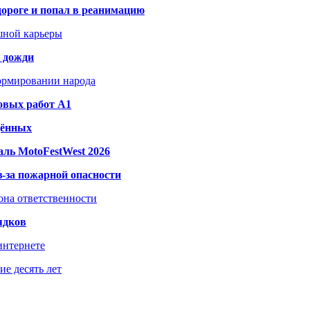
дороге и попал в реанимацию
шной карьеры
и дожди
формировании народа
овых работ A1
дённых
ль MotoFestWest 2026
з-за пожарной опасности
зона ответственности
ядков
интернете
е десять лет