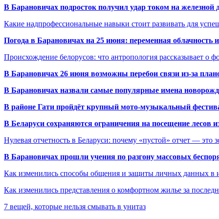
В Барановичах подросток получил удар током на железной 
Какие надпрофессиональные навыки стоит развивать для успе
Погода в Барановичах на 25 июня: переменная облачность 
Происхождение белорусов: что антропология рассказывает о 
В Барановичах 26 июня возможны перебои связи из-за план
В Барановичах назвали самые популярные имена новорож
В районе Гати пройдёт крупный мото-музыкальный фестива
В Беларуси сохраняются ограничения на посещение лесов и
Нулевая отчетность в Беларуси: почему «пустой» отчет — это 
В Барановичах прошли учения по разгону массовых беспор
Как изменились способы общения и защиты личных данных в 
Как изменились представления о комфортном жилье за последни
7 вещей, которые нельзя смывать в унитаз