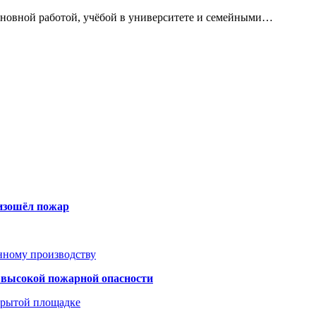
сновной работой, учёбой в университете и семейными…
оизошёл пожар
анному производству
а высокой пожарной опасности
акрытой площадке