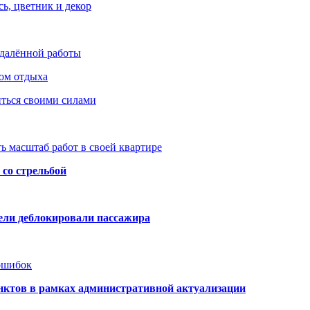
ь, цветник и декор
удалённой работы
ом отдыха
иться своими силами
ь масштаб работ в своей квартире
со стрельбой
тели деблокировали пассажира
 ошибок
нктов в рамках административной актуализации