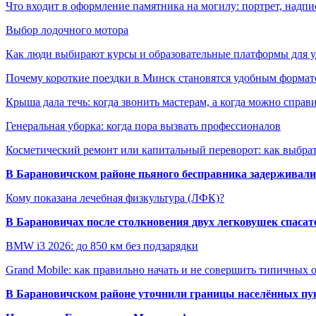
Что входит в оформление памятника на могилу: портрет, надпис
Выбор лодочного мотора
Как люди выбирают курсы и образовательные платформы для 
Почему короткие поездки в Минск становятся удобным формат
Крыша дала течь: когда звонить мастерам, а когда можно справ
Генеральная уборка: когда пора вызвать профессионалов
Косметический ремонт или капитальный переворот: как выбрат
В Барановичском районе пьяного бесправника задерживали 
Кому показана лечебная физкультура (ЛФК)?
В Барановичах после столкновения двух легковушек спаса
BMW i3 2026: до 850 км без подзарядки
Grand Mobile: как правильно начать и не совершить типичных
В Барановичском районе уточнили границы населённых пу