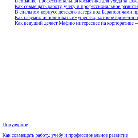
Dermatime: профессиональная косметика для ухода за кож
Как совмещать работу, учёбу и профессиональное развити
В спальном корпусе детского лагеря под Барановичами 
Как разумно использовать имущество, которое временно
Как ведущий делает Мафию интереснее на корпоративе 
Популярное
Как совмещать работу, учёбу и профессиональное развитие