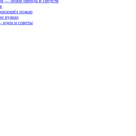
ей — обзор бренда и средств
е
произошёл пожар
 не нужно
— идеи и советы