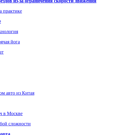
здов из-за ограничения скорости движения
а практике
е
хнология
ячая йога
ат
ом авто из Китая
юч в Москве
юбой сложности
порта