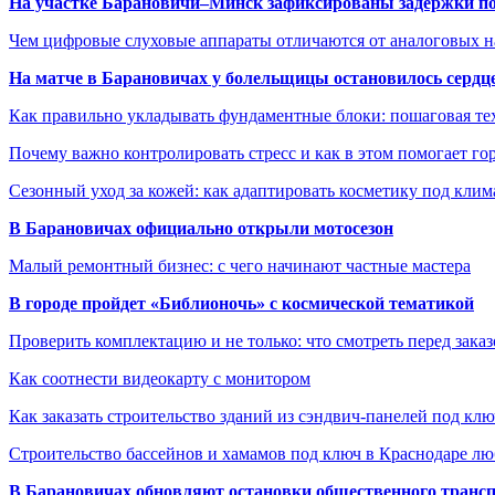
На участке Барановичи–Минск зафиксированы задержки пое
Чем цифровые слуховые аппараты отличаются от аналоговых н
На матче в Барановичах у болельщицы остановилось сердц
Как правильно укладывать фундаментные блоки: пошаговая те
Почему важно контролировать стресс и как в этом помогает гор
Сезонный уход за кожей: как адаптировать косметику под клим
В Барановичах официально открыли мотосезон
Малый ремонтный бизнес: с чего начинают частные мастера
В городе пройдет «Библионочь» с космической тематикой
Проверить комплектацию и не только: что смотреть перед заказ
Как соотнести видеокарту с монитором
Как заказать строительство зданий из сэндвич-панелей под кл
Строительство бассейнов и хамамов под ключ в Краснодаре л
В Барановичах обновляют остановки общественного транс