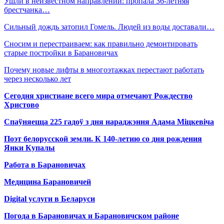
Ушли в неизвестном направлении: пропала 36-летняя
брестчанка…
Сильный дождь затопил Гомель. Людей из воды доставали…
Сносим и перестраиваем: как правильно демонтировать
старые постройки в Барановичах
Почему новые лифты в многоэтажках перестают работать
через несколько лет
Сегодня христиане всего мира отмечают Рождество
Христово
Спаўняецца 225 гадоў з дня нараджэння Адама Міцкевіча
Поэт белорусской земли. К 140-летию со дня рождения
Янки Купалы
Работа в Барановичах
Медицина Барановичей
Digital услуги в Беларуси
Погода в Барановичах и Барановичском районе