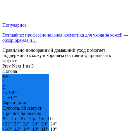
Популярное
Dermatime: профессиональная косметика для ухода за кожей —
обзор бренда и…
Правильно подобранный домашний уход помогает
поддерживать кожу в хорошем состоянии, продлевать
эффект…
Prev
Next
1 из 3
Погода
+
20
°
C
H:
+
20°
L:
+
12°
Барановичи
Суббота, 08 Август
Прогноз на неделю
Вс
Пн
Вт
Ср
Чт
Пт
+
22°
+
27°
+
22°
+
20°
+
20°
+
24°
+
10°
+
12°
+
14°
+
10°
+
11°
+
10°