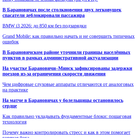
В Барановичах после столкновения двух легковушек
спасатели деблокировали пассажира
BMW i3 2026: до 850 км без подзарядки
Grand Mobile: как правильно начать и не совершить типичных
ошибок
В Барановичском районе уточнили границы населённых
пунктов в рамках административной актуализации
На участке Барановичи–Минск зафиксированы задержки
поездов из-за ограничения скорости движения
Чем цифровые слуховые аппараты отличаются от аналоговых
на практике
На матче в Барановичах у болельщицы остановилось
сердце
Как правильно укладывать фундаментные блоки: пошаговая
технология
Почему важно контролировать стресс и как в этом помогает
горячая йога