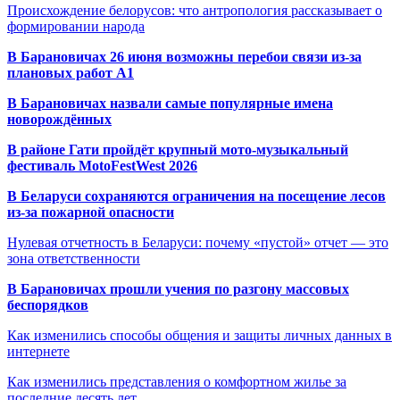
Происхождение белорусов: что антропология рассказывает о
формировании народа
В Барановичах 26 июня возможны перебои связи из-за
плановых работ A1
В Барановичах назвали самые популярные имена
новорождённых
В районе Гати пройдёт крупный мото-музыкальный
фестиваль MotoFestWest 2026
В Беларуси сохраняются ограничения на посещение лесов
из-за пожарной опасности
Нулевая отчетность в Беларуси: почему «пустой» отчет — это
зона ответственности
В Барановичах прошли учения по разгону массовых
беспорядков
Как изменились способы общения и защиты личных данных в
интернете
Как изменились представления о комфортном жилье за
последние десять лет