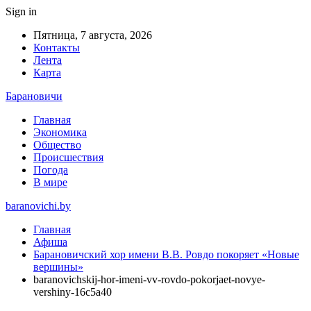
Sign in
Пятница, 7 августа, 2026
Контакты
Лента
Карта
Барановичи
Главная
Экономика
Общество
Происшествия
Погода
В мире
baranovichi.by
Главная
Афиша
Барановичский хор имени В.В. Ровдо покоряет «Новые
вершины»
baranovichskij-hor-imeni-vv-rovdo-pokorjaet-novye-
vershiny-16c5a40