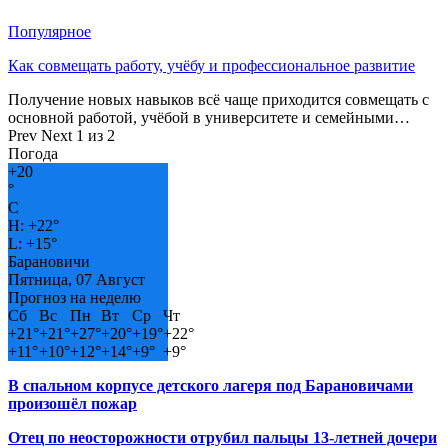
Популярное
Как совмещать работу, учёбу и профессиональное развитие
Получение новых навыков всё чаще приходится совмещать с
основной работой, учёбой в университете и семейными…
Prev
Next
1 из 2
Погода
+
20
°
C
H:
+
22°
L:
+
15°
Барановичи
Пятница, 07 Август
Прогноз на неделю
Сб
Вс
Пн
Вт
Ср
Чт
+
21°
+
21°
+
27°
+
20°
+
19°
+
22°
+
11°
+
10°
+
12°
+
14°
+
9°
+
9°
В спальном корпусе детского лагеря под Барановичами
произошёл пожар
Отец по неосторожности отрубил пальцы 13-летней дочери