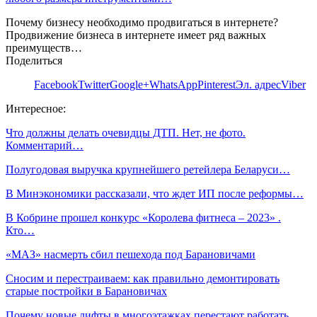
Почему бизнесу необходимо продвигаться в интернете?
Продвижение бизнеса в интернете имеет ряд важных
преимуществ…
Поделиться
Facebook
Twitter
Google+
WhatsApp
Pinterest
Эл. адрес
Viber
Интересное:
Что должны делать очевидцы ДТП. Нет, не фото.
Комментарий…
Полугодовая выручка крупнейшего ретейлера Беларуси…
В Минэкономики рассказали, что ждет ИП после реформы…
В Кобрине прошел конкурс «Королева фитнеса – 2023» .
Кто…
«МАЗ» насмерть сбил пешехода под Барановичами
Сносим и перестраиваем: как правильно демонтировать
старые постройки в Барановичах
Почему новые лифты в многоэтажках перестают работать