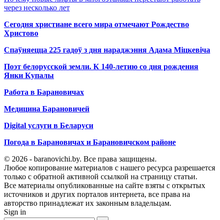
через несколько лет
Сегодня христиане всего мира отмечают Рождество
Христово
Спаўняецца 225 гадоў з дня нараджэння Адама Міцкевіча
Поэт белорусской земли. К 140-летию со дня рождения
Янки Купалы
Работа в Барановичах
Медицина Барановичей
Digital услуги в Беларуси
Погода в Барановичах и Барановичском районе
© 2026 - baranovichi.by. Все права защищены.
Любое копирование материалов с нашего ресурса разрешается
только с обратной активной ссылкой на страницу статьи.
Все материалы опубликованные на сайте взяты с открытых
источников и других порталов интернета, все права на
авторство принадлежат их законным владельцам.
Sign in