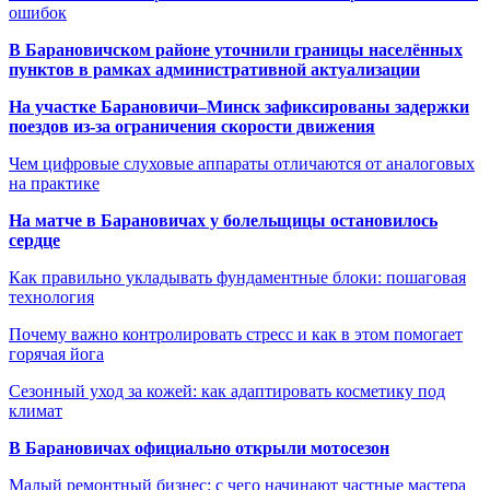
ошибок
В Барановичском районе уточнили границы населённых
пунктов в рамках административной актуализации
На участке Барановичи–Минск зафиксированы задержки
поездов из-за ограничения скорости движения
Чем цифровые слуховые аппараты отличаются от аналоговых
на практике
На матче в Барановичах у болельщицы остановилось
сердце
Как правильно укладывать фундаментные блоки: пошаговая
технология
Почему важно контролировать стресс и как в этом помогает
горячая йога
Сезонный уход за кожей: как адаптировать косметику под
климат
В Барановичах официально открыли мотосезон
Малый ремонтный бизнес: с чего начинают частные мастера