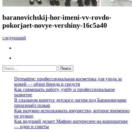
baranovichskij-hor-imeni-vv-rovdo-
pokorjaet-novye-vershiny-16c5a40
следующий
Dermatime: профессиональная косметика для ухода за
кожей — обзор бренда и средств
Как совмещать работу, учёбу и профессиональное
развитие
В спальном корпусе детского лагеря под Барановичами
произошёл пожар
Как разумно использовать имущество, которое временно
не нужно
Как ведущий делает Мафию интереснее на корпоративе
— идеи и советы