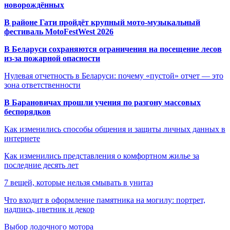
новорождённых
В районе Гати пройдёт крупный мото-музыкальный
фестиваль MotoFestWest 2026
В Беларуси сохраняются ограничения на посещение лесов
из-за пожарной опасности
Нулевая отчетность в Беларуси: почему «пустой» отчет — это
зона ответственности
В Барановичах прошли учения по разгону массовых
беспорядков
Как изменились способы общения и защиты личных данных в
интернете
Как изменились представления о комфортном жилье за
последние десять лет
7 вещей, которые нельзя смывать в унитаз
Что входит в оформление памятника на могилу: портрет,
надпись, цветник и декор
Выбор лодочного мотора