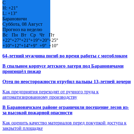
C
H:
+
21°
L:
+
13°
Барановичи
Суббота, 08 Август
Прогноз на неделю
Вс
Пн
Вт
Ср
Чт
Пт
+
22°
+
27°
+
21°
+
19°
+
20°
+
25°
+
10°
+
12°
+
14°
+
9°
+
9°
+
10°
64-летний мужчина погиб во время работы с мотоблоком
В спальном корпусе детского лагеря под Барановичами
произошёл пожар
Отец по неосторожности отрубил пальцы 13-летней дочери
Как предприятия переходят от ручного труда к
автоматизированному производству
В Барановичском районе ограничили посещение лесов из-
за высокой пожарной опасности
Как оценить качество материалов перед покупкой доступа к
закрытой площадке