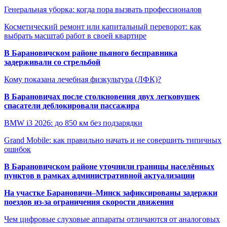
Генеральная уборка: когда пора вызвать профессионалов
Косметический ремонт или капитальный переворот: как
выбрать масштаб работ в своей квартире
В Барановичском районе пьяного бесправника
задерживали со стрельбой
Кому показана лечебная физкультура (ЛФК)?
В Барановичах после столкновения двух легковушек
спасатели деблокировали пассажира
BMW i3 2026: до 850 км без подзарядки
Grand Mobile: как правильно начать и не совершить типичных
ошибок
В Барановичском районе уточнили границы населённых
пунктов в рамках административной актуализации
На участке Барановичи–Минск зафиксированы задержки
поездов из-за ограничения скорости движения
Чем цифровые слуховые аппараты отличаются от аналоговых