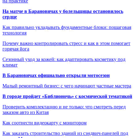
на практике
На матче в Барановичах у болельщицы остановилось
сердце
Как правильно укладывать фундаментные блоки: пошаговая
технология
Почему важно контролировать стресс и как в этом помогает
горячая йога
Сезонный уход за кожей: как адаптировать косметику под
климат
В Барановичах официально открыли мотосезон
Малый ремонтный бизнес: с чего начинают частные мастера
В городе пройдет «Библионочь» с космической тематикой
Проверить комплектацию и не только: что смотреть перед
заказом авто из Китая
Как соотнести видеокарту с монитором
Как заказать строительство зданий из сэндвич-панелей под