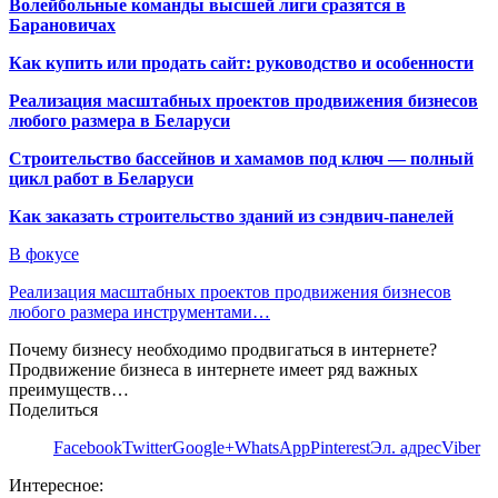
Волейбольные команды высшей лиги сразятся в
Барановичах
Как купить или продать сайт: руководство и особенности
Реализация масштабных проектов продвижения бизнесов
любого размера в Беларуси
Строительство бассейнов и хамамов под ключ — полный
цикл работ в Беларуси
Как заказать строительство зданий из сэндвич-панелей
В фокусе
Реализация масштабных проектов продвижения бизнесов
любого размера инструментами…
Почему бизнесу необходимо продвигаться в интернете?
Продвижение бизнеса в интернете имеет ряд важных
преимуществ…
Поделиться
Facebook
Twitter
Google+
WhatsApp
Pinterest
Эл. адрес
Viber
Интересное: