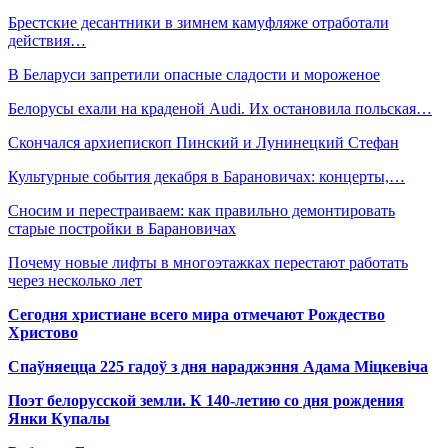
Брестские десантники в зимнем камуфляже отработали
действия…
В Беларуси запретили опасные сладости и мороженое
Белорусы ехали на краденой Audi. Их остановила польская…
Скончался архиепископ Пинский и Лунинецкий Стефан
Культурные события декабря в Барановичах: концерты,…
Сносим и перестраиваем: как правильно демонтировать
старые постройки в Барановичах
Почему новые лифты в многоэтажках перестают работать
через несколько лет
Сегодня христиане всего мира отмечают Рождество
Христово
Спаўняецца 225 гадоў з дня нараджэння Адама Міцкевіча
Поэт белорусской земли. К 140-летию со дня рождения
Янки Купалы