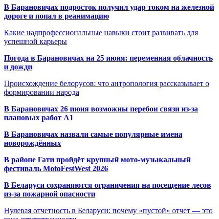
В Барановичах подросток получил удар током на железной
дороге и попал в реанимацию
Какие надпрофессиональные навыки стоит развивать для
успешной карьеры
Погода в Барановичах на 25 июня: переменная облачность
и дожди
Происхождение белорусов: что антропология рассказывает о
формировании народа
В Барановичах 26 июня возможны перебои связи из-за
плановых работ A1
В Барановичах назвали самые популярные имена
новорождённых
В районе Гати пройдёт крупный мото-музыкальный
фестиваль MotoFestWest 2026
В Беларуси сохраняются ограничения на посещение лесов
из-за пожарной опасности
Нулевая отчетность в Беларуси: почему «пустой» отчет — это