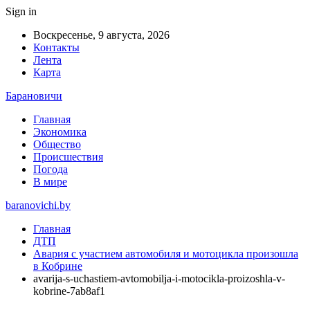
Sign in
Воскресенье, 9 августа, 2026
Контакты
Лента
Карта
Барановичи
Главная
Экономика
Общество
Происшествия
Погода
В мире
baranovichi.by
Главная
ДТП
Авария с участием автомобиля и мотоцикла произошла
в Кобрине
avarija-s-uchastiem-avtomobilja-i-motocikla-proizoshla-v-
kobrine-7ab8af1