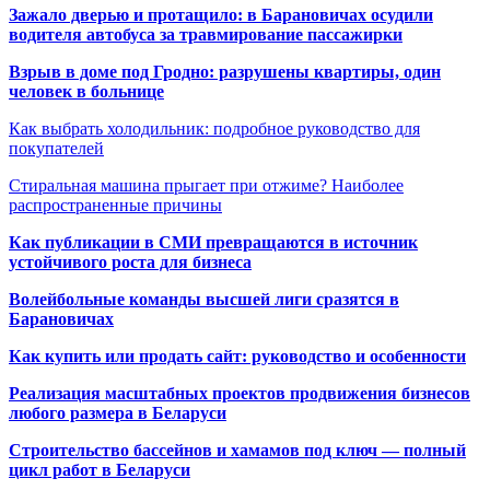
Зажало дверью и протащило: в Барановичах осудили
водителя автобуса за травмирование пассажирки
Взрыв в доме под Гродно: разрушены квартиры, один
человек в больнице
Как выбрать холодильник: подробное руководство для
покупателей
Стиральная машина прыгает при отжиме? Наиболее
распространенные причины
Как публикации в СМИ превращаются в источник
устойчивого роста для бизнеса
Волейбольные команды высшей лиги сразятся в
Барановичах
Как купить или продать сайт: руководство и особенности
Реализация масштабных проектов продвижения бизнесов
любого размера в Беларуси
Строительство бассейнов и хамамов под ключ — полный
цикл работ в Беларуси