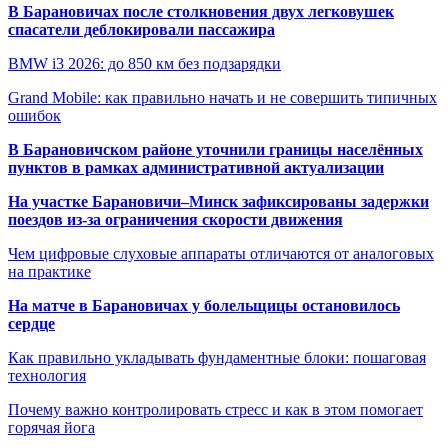
В Барановичах после столкновения двух легковушек
спасатели деблокировали пассажира
BMW i3 2026: до 850 км без подзарядки
Grand Mobile: как правильно начать и не совершить типичных
ошибок
В Барановичском районе уточнили границы населённых
пунктов в рамках административной актуализации
На участке Барановичи–Минск зафиксированы задержки
поездов из-за ограничения скорости движения
Чем цифровые слуховые аппараты отличаются от аналоговых
на практике
На матче в Барановичах у болельщицы остановилось
сердце
Как правильно укладывать фундаментные блоки: пошаговая
технология
Почему важно контролировать стресс и как в этом помогает
горячая йога