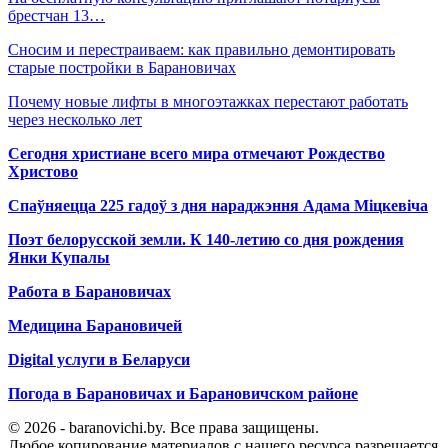
брестчан 13…
Сносим и перестраиваем: как правильно демонтировать
старые постройки в Барановичах
Почему новые лифты в многоэтажках перестают работать
через несколько лет
Сегодня христиане всего мира отмечают Рождество
Христово
Спаўняецца 225 гадоў з дня нараджэння Адама Міцкевіча
Поэт белорусской земли. К 140-летию со дня рождения
Янки Купалы
Работа в Барановичах
Медицина Барановичей
Digital услуги в Беларуси
Погода в Барановичах и Барановичском районе
© 2026 - baranovichi.by. Все права защищены.
Любое копирование материалов с нашего ресурса разрешается