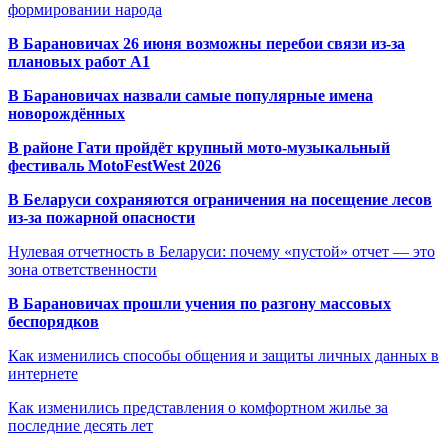
формировании народа
В Барановичах 26 июня возможны перебои связи из-за
плановых работ A1
В Барановичах назвали самые популярные имена
новорождённых
В районе Гати пройдёт крупный мото-музыкальный
фестиваль MotoFestWest 2026
В Беларуси сохраняются ограничения на посещение лесов
из-за пожарной опасности
Нулевая отчетность в Беларуси: почему «пустой» отчет — это
зона ответственности
В Барановичах прошли учения по разгону массовых
беспорядков
Как изменились способы общения и защиты личных данных в
интернете
Как изменились представления о комфортном жилье за
последние десять лет