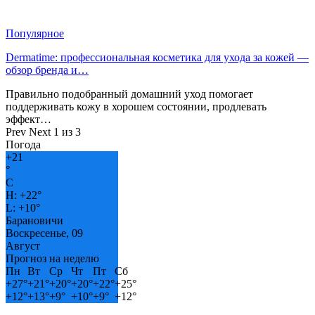
Популярное
Dermatime: профессиональная косметика для ухода за кожей —
обзор бренда и…
Правильно подобранный домашний уход помогает
поддерживать кожу в хорошем состоянии, продлевать
эффект…
Prev
Next
1 из 3
Погода
+
21
°
C
H:
+
22°
L:
+
10°
Барановичи
Воскресенье, 09
Август
Прогноз на неделю
Пн
Вт
Ср
Чт
Пт
Сб
+
27°
+
21°
+
20°
+
20°
+
22°
+
25°
+
12°
+
13°
+
9°
+
10°
+
9°
+
12°