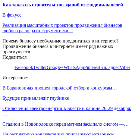
Как заказать строительство зданий из сэндвич-панелей
В фокусе
Реализация масштабных проектов продвижения бизнесов
любого размера инструментами…
Почему бизнесу необходимо продвигаться в интернете?
Продвижение бизнеса в интернете имеет ряд важных
преимуществ…
Поделиться
Facebook
Twitter
Google+
WhatsApp
Pinterest
Эл. адрес
Viber
Интересное:
В Барановичах прошел городской отбор к конкурсам…
Будущее принадлежит глубинке
Отключения электроэнергии в Бресте и районе 26-29 декабря:
…
Стадион в Новополоцке перед матчем засыпало снегом —…
На бесплатную консультацию приглашают нотариусы