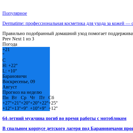
Популярное
Dermatime: профессиональная косметика для ухода за кожей —
Правильно подобранный домашний уход помогает поддерживат
Prev
Next
1 из 3
Погода
+
21
°
C
H:
+
22°
L:
+
10°
Барановичи
Воскресенье, 09
Август
Прогноз на неделю
Пн
Вт
Ср
Чт
Пт
Сб
+
27°
+
21°
+
20°
+
20°
+
22°
+
25°
+
12°
+
13°
+
9°
+
10°
+
9°
+
12°
64-летний мужчина погиб во время работы с мотоблоком
В спальном корпусе детского лагеря под Барановичами пр