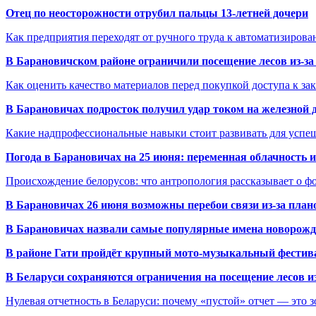
Отец по неосторожности отрубил пальцы 13-летней дочери
Как предприятия переходят от ручного труда к автоматизиров
В Барановичском районе ограничили посещение лесов из-з
Как оценить качество материалов перед покупкой доступа к з
В Барановичах подросток получил удар током на железной 
Какие надпрофессиональные навыки стоит развивать для успе
Погода в Барановичах на 25 июня: переменная облачность 
Происхождение белорусов: что антропология рассказывает о 
В Барановичах 26 июня возможны перебои связи из-за план
В Барановичах назвали самые популярные имена новорож
В районе Гати пройдёт крупный мото-музыкальный фестива
В Беларуси сохраняются ограничения на посещение лесов и
Нулевая отчетность в Беларуси: почему «пустой» отчет — это 