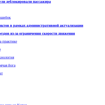
тели деблокировали пассажира
 ошибок
нктов в рамках административной актуализации
здов из-за ограничения скорости движения
а практике
е
хнология
ячая йога
ат