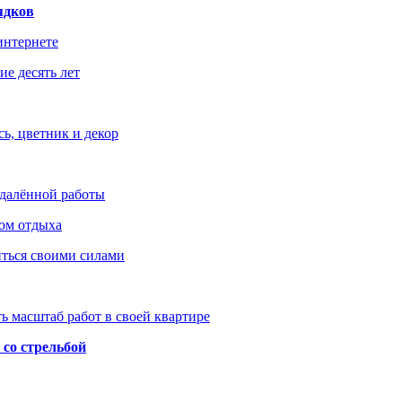
ядков
интернете
е десять лет
ь, цветник и декор
удалённой работы
ом отдыха
иться своими силами
ь масштаб работ в своей квартире
со стрельбой