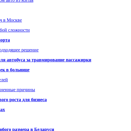
ом авто из Китая
юч в Москве
юбой сложности
порта
подходящее решение
ля автобуса за травмирование пассажирки
ек в больнице
елей
раненные причины
го роста для бизнеса
чах
бого размера в Беларуси