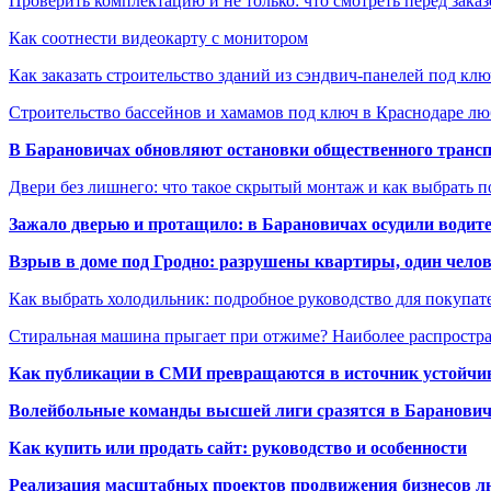
Проверить комплектацию и не только: что смотреть перед заказ
Как соотнести видеокарту с монитором
Как заказать строительство зданий из сэндвич-панелей под кл
Строительство бассейнов и хамамов под ключ в Краснодаре л
В Барановичах обновляют остановки общественного транс
Двери без лишнего: что такое скрытый монтаж и как выбрать 
Зажало дверью и протащило: в Барановичах осудили водите
Взрыв в доме под Гродно: разрушены квартиры, один челов
Как выбрать холодильник: подробное руководство для покупат
Стиральная машина прыгает при отжиме? Наиболее распрост
Как публикации в СМИ превращаются в источник устойчиво
Волейбольные команды высшей лиги сразятся в Баранови
Как купить или продать сайт: руководство и особенности
Реализация масштабных проектов продвижения бизнесов лю