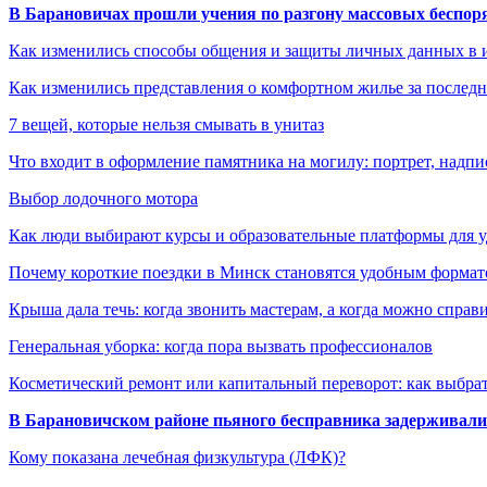
В Барановичах прошли учения по разгону массовых беспор
Как изменились способы общения и защиты личных данных в 
Как изменились представления о комфортном жилье за последни
7 вещей, которые нельзя смывать в унитаз
Что входит в оформление памятника на могилу: портрет, надпис
Выбор лодочного мотора
Как люди выбирают курсы и образовательные платформы для 
Почему короткие поездки в Минск становятся удобным формат
Крыша дала течь: когда звонить мастерам, а когда можно справ
Генеральная уборка: когда пора вызвать профессионалов
Косметический ремонт или капитальный переворот: как выбрат
В Барановичском районе пьяного бесправника задерживали 
Кому показана лечебная физкультура (ЛФК)?