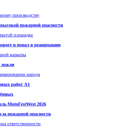
анному производству
а высокой пожарной опасности
акрытой площадке
дороге и попал в реанимацию
шной карьеры
и дожди
формировании народа
овых работ A1
дённых
ль MotoFestWest 2026
з-за пожарной опасности
зона ответственности