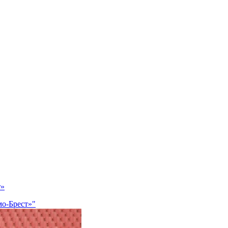
т»
о-Брест»"