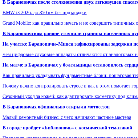
В Барановичах после столкновения двух легковушек спаса
BMW i3 2026: до 850 км без подзарядки
Grand Mobile: как правильно начать и не совершить типичных
В Барановичском районе уточнили границы населённых пу
На участке Барановичи–Минск зафиксированы задержки пое
Чем цифровые слуховые аппараты отличаются от аналоговых н
На матче в Барановичах у болельщицы остановилось сердц
Как правильно укладывать фундаментные блоки: пошаговая те
Почему важно контролировать стресс и как в этом помогает гор
Сезонный уход за кожей: как адаптировать косметику под клим
В Барановичах официально открыли мотосезон
Малый ремонтный бизнес: с чего начинают частные мастера
В городе пройдет «Библионочь» с космической тематикой