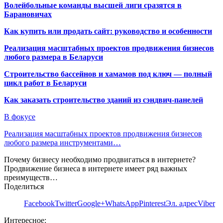
Волейбольные команды высшей лиги сразятся в
Барановичах
Как купить или продать сайт: руководство и особенности
Реализация масштабных проектов продвижения бизнесов
любого размера в Беларуси
Строительство бассейнов и хамамов под ключ — полный
цикл работ в Беларуси
Как заказать строительство зданий из сэндвич-панелей
В фокусе
Реализация масштабных проектов продвижения бизнесов
любого размера инструментами…
Почему бизнесу необходимо продвигаться в интернете?
Продвижение бизнеса в интернете имеет ряд важных
преимуществ…
Поделиться
Facebook
Twitter
Google+
WhatsApp
Pinterest
Эл. адрес
Viber
Интересное: