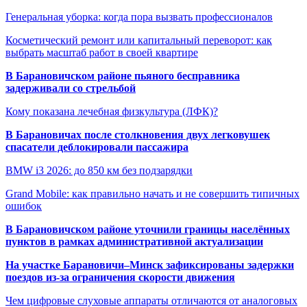
Генеральная уборка: когда пора вызвать профессионалов
Косметический ремонт или капитальный переворот: как
выбрать масштаб работ в своей квартире
В Барановичском районе пьяного бесправника
задерживали со стрельбой
Кому показана лечебная физкультура (ЛФК)?
В Барановичах после столкновения двух легковушек
спасатели деблокировали пассажира
BMW i3 2026: до 850 км без подзарядки
Grand Mobile: как правильно начать и не совершить типичных
ошибок
В Барановичском районе уточнили границы населённых
пунктов в рамках административной актуализации
На участке Барановичи–Минск зафиксированы задержки
поездов из-за ограничения скорости движения
Чем цифровые слуховые аппараты отличаются от аналоговых