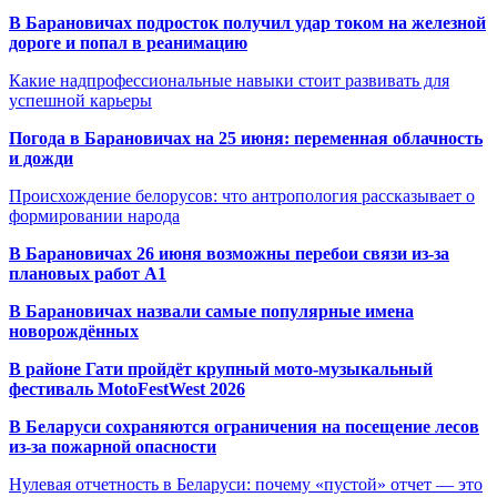
В Барановичах подросток получил удар током на железной
дороге и попал в реанимацию
Какие надпрофессиональные навыки стоит развивать для
успешной карьеры
Погода в Барановичах на 25 июня: переменная облачность
и дожди
Происхождение белорусов: что антропология рассказывает о
формировании народа
В Барановичах 26 июня возможны перебои связи из-за
плановых работ A1
В Барановичах назвали самые популярные имена
новорождённых
В районе Гати пройдёт крупный мото-музыкальный
фестиваль MotoFestWest 2026
В Беларуси сохраняются ограничения на посещение лесов
из-за пожарной опасности
Нулевая отчетность в Беларуси: почему «пустой» отчет — это