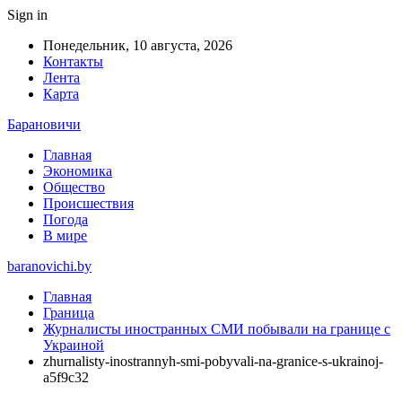
Sign in
Понедельник, 10 августа, 2026
Контакты
Лента
Карта
Барановичи
Главная
Экономика
Общество
Происшествия
Погода
В мире
baranovichi.by
Главная
Граница
Журналисты иностранных СМИ побывали на границе с
Украиной
zhurnalisty-inostrannyh-smi-pobyvali-na-granice-s-ukrainoj-
a5f9c32