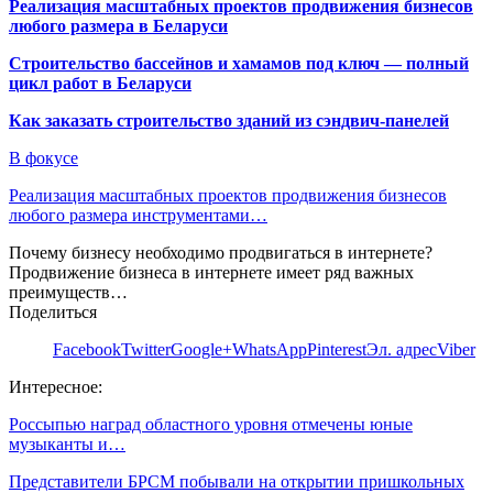
Реализация масштабных проектов продвижения бизнесов
любого размера в Беларуси
Строительство бассейнов и хамамов под ключ — полный
цикл работ в Беларуси
Как заказать строительство зданий из сэндвич-панелей
В фокусе
Реализация масштабных проектов продвижения бизнесов
любого размера инструментами…
Почему бизнесу необходимо продвигаться в интернете?
Продвижение бизнеса в интернете имеет ряд важных
преимуществ…
Поделиться
Facebook
Twitter
Google+
WhatsApp
Pinterest
Эл. адрес
Viber
Интересное:
Россыпью наград областного уровня отмечены юные
музыканты и…
Представители БРСМ побывали на открытии пришкольных