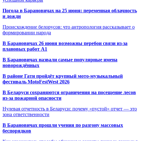
Погода в Барановичах на 25 июня: переменная облачность
и дожди
Происхождение белорусов: что антропология рассказывает о
формировании народа
В Барановичах 26 июня возможны перебои связи из-за
плановых работ A1
В Барановичах назвали самые популярные имена
новорождённых
В районе Гати пройдёт крупный мото-музыкальный
фестиваль MotoFestWest 2026
В Беларуси сохраняются ограничения на посещение лесов
из-за пожарной опасности
Нулевая отчетность в Беларуси: почему «пустой» отчет — это
зона ответственности
В Барановичах прошли учения по разгону массовых
беспорядков