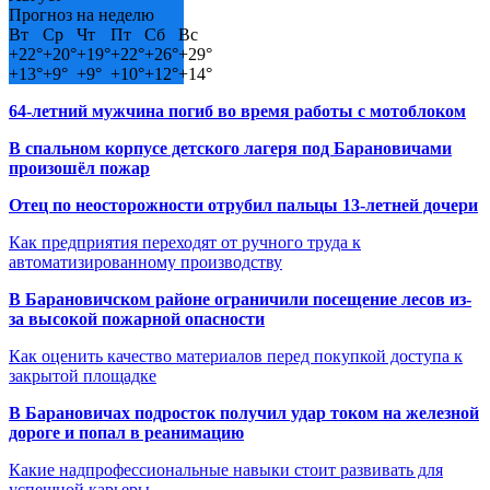
Прогноз на неделю
Вт
Ср
Чт
Пт
Сб
Вс
+
22°
+
20°
+
19°
+
22°
+
26°
+
29°
+
13°
+
9°
+
9°
+
10°
+
12°
+
14°
64-летний мужчина погиб во время работы с мотоблоком
В спальном корпусе детского лагеря под Барановичами
произошёл пожар
Отец по неосторожности отрубил пальцы 13-летней дочери
Как предприятия переходят от ручного труда к
автоматизированному производству
В Барановичском районе ограничили посещение лесов из-
за высокой пожарной опасности
Как оценить качество материалов перед покупкой доступа к
закрытой площадке
В Барановичах подросток получил удар током на железной
дороге и попал в реанимацию
Какие надпрофессиональные навыки стоит развивать для
успешной карьеры