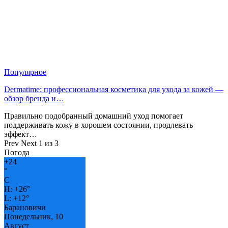
Популярное
Dermatime: профессиональная косметика для ухода за кожей —
обзор бренда и…
Правильно подобранный домашний уход помогает
поддерживать кожу в хорошем состоянии, продлевать
эффект…
Prev
Next
1 из 3
Погода
+
24
°
C
H:
+
26°
L:
+
12°
Барановичи
Понедельник, 10
Август