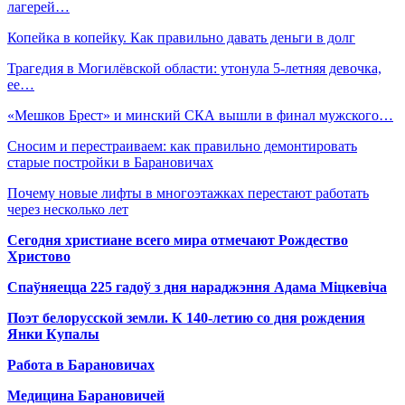
лагерей…
Копейка в копейку. Как правильно давать деньги в долг
Трагедия в Могилёвской области: утонула 5-летняя девочка,
ее…
«Мешков Брест» и минский СКА вышли в финал мужского…
Сносим и перестраиваем: как правильно демонтировать
старые постройки в Барановичах
Почему новые лифты в многоэтажках перестают работать
через несколько лет
Сегодня христиане всего мира отмечают Рождество
Христово
Спаўняецца 225 гадоў з дня нараджэння Адама Міцкевіча
Поэт белорусской земли. К 140-летию со дня рождения
Янки Купалы
Работа в Барановичах
Медицина Барановичей