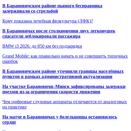
В Барановичском районе пьяного бесправника
задерживали со стрельбой
Кому показана лечебная физкультура (ЛФК)?
В Барановичах после столкновения двух легковушек
спасатели деблокировали пассажира
BMW i3 2026: до 850 км без подзарядки
Grand Mobile: как правильно начать и не совершить типичных
ошибок
В Барановичском районе уточнили границы населённых
пунктов в рамках административной актуализации
На участке Барановичи–Минск зафиксированы задержки
поездов из-за ограничения скорости движения
Чем цифровые слуховые аппараты отличаются от аналоговых
на практике
На матче в Барановичах у болельщицы остановилось
сердце