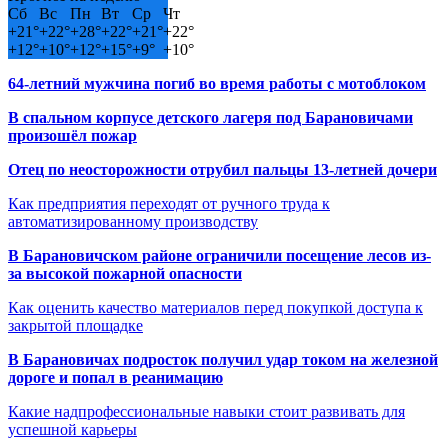
Сб
Вс
Пн
Вт
Ср
Чт
+
21°
+
22°
+
28°
+
22°
+
21°
+
22°
+
12°
+
10°
+
12°
+
15°
+
9°
+
10°
64-летний мужчина погиб во время работы с мотоблоком
В спальном корпусе детского лагеря под Барановичами
произошёл пожар
Отец по неосторожности отрубил пальцы 13-летней дочери
Как предприятия переходят от ручного труда к
автоматизированному производству
В Барановичском районе ограничили посещение лесов из-
за высокой пожарной опасности
Как оценить качество материалов перед покупкой доступа к
закрытой площадке
В Барановичах подросток получил удар током на железной
дороге и попал в реанимацию
Какие надпрофессиональные навыки стоит развивать для
успешной карьеры