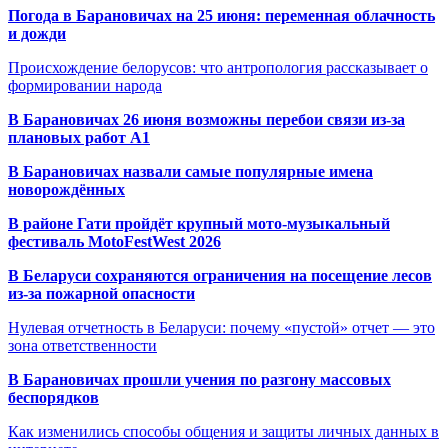
Погода в Барановичах на 25 июня: переменная облачность
и дожди
Происхождение белорусов: что антропология рассказывает о
формировании народа
В Барановичах 26 июня возможны перебои связи из-за
плановых работ A1
В Барановичах назвали самые популярные имена
новорождённых
В районе Гати пройдёт крупный мото-музыкальный
фестиваль MotoFestWest 2026
В Беларуси сохраняются ограничения на посещение лесов
из-за пожарной опасности
Нулевая отчетность в Беларуси: почему «пустой» отчет — это
зона ответственности
В Барановичах прошли учения по разгону массовых
беспорядков
Как изменились способы общения и защиты личных данных в