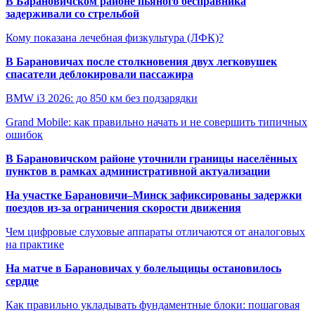
В Барановичском районе пьяного бесправника
задерживали со стрельбой
Кому показана лечебная физкультура (ЛФК)?
В Барановичах после столкновения двух легковушек
спасатели деблокировали пассажира
BMW i3 2026: до 850 км без подзарядки
Grand Mobile: как правильно начать и не совершить типичных
ошибок
В Барановичском районе уточнили границы населённых
пунктов в рамках административной актуализации
На участке Барановичи–Минск зафиксированы задержки
поездов из-за ограничения скорости движения
Чем цифровые слуховые аппараты отличаются от аналоговых
на практике
На матче в Барановичах у болельщицы остановилось
сердце
Как правильно укладывать фундаментные блоки: пошаговая