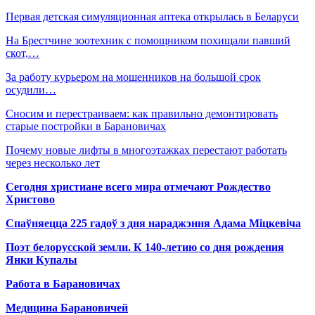
Первая детская симуляционная аптека открылась в Беларуси
На Брестчине зоотехник с помощником похищали павший
скот,…
За работу курьером на мошенников на большой срок
осудили…
Сносим и перестраиваем: как правильно демонтировать
старые постройки в Барановичах
Почему новые лифты в многоэтажках перестают работать
через несколько лет
Сегодня христиане всего мира отмечают Рождество
Христово
Спаўняецца 225 гадоў з дня нараджэння Адама Міцкевіча
Поэт белорусской земли. К 140-летию со дня рождения
Янки Купалы
Работа в Барановичах
Медицина Барановичей