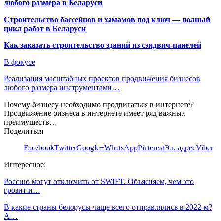
любого размера в Беларуси
Строительство бассейнов и хамамов под ключ — полный
цикл работ в Беларуси
Как заказать строительство зданий из сэндвич-панелей
В фокусе
Реализация масштабных проектов продвижения бизнесов
любого размера инструментами…
Почему бизнесу необходимо продвигаться в интернете?
Продвижение бизнеса в интернете имеет ряд важных
преимуществ…
Поделиться
Facebook
Twitter
Google+
WhatsApp
Pinterest
Эл. адрес
Viber
Интересное:
Россию могут отключить от SWIFT. Объясняем, чем это
грозит и…
В какие страны белорусы чаще всего отправлялись в 2022-м?
А…