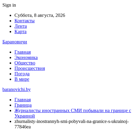
Sign in
Суббота, 8 августа, 2026
Контакты
Лента
Карта
Барановичи
Главная
Экономика
Общество
Происшествия
Погода
В мире
baranovichi.by
Главная
Граница
Журналисты иностранных СМИ побывали на границе с
Украиной
zhurnalisty-inostrannyh-smi-pobyvali-na-granice-s-ukrainoj-
77846ea