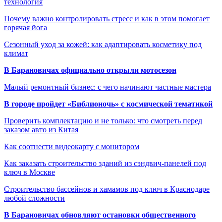
технология
Почему важно контролировать стресс и как в этом помогает
горячая йога
Сезонный уход за кожей: как адаптировать косметику под
климат
В Барановичах официально открыли мотосезон
Малый ремонтный бизнес: с чего начинают частные мастера
В городе пройдет «Библионочь» с космической тематикой
Проверить комплектацию и не только: что смотреть перед
заказом авто из Китая
Как соотнести видеокарту с монитором
Как заказать строительство зданий из сэндвич-панелей под
ключ в Москве
Строительство бассейнов и хамамов под ключ в Краснодаре
любой сложности
В Барановичах обновляют остановки общественного