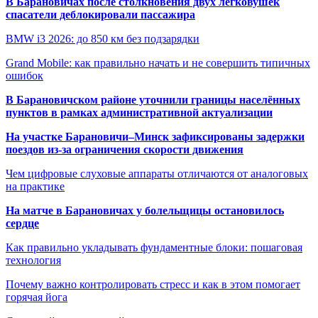
В Барановичах после столкновения двух легковушек
спасатели деблокировали пассажира
BMW i3 2026: до 850 км без подзарядки
Grand Mobile: как правильно начать и не совершить типичных
ошибок
В Барановичском районе уточнили границы населённых
пунктов в рамках административной актуализации
На участке Барановичи–Минск зафиксированы задержки
поездов из-за ограничения скорости движения
Чем цифровые слуховые аппараты отличаются от аналоговых
на практике
На матче в Барановичах у болельщицы остановилось
сердце
Как правильно укладывать фундаментные блоки: пошаговая
технология
Почему важно контролировать стресс и как в этом помогает
горячая йога