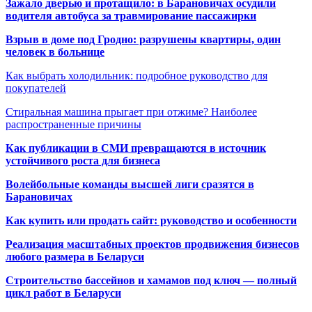
Зажало дверью и протащило: в Барановичах осудили
водителя автобуса за травмирование пассажирки
Взрыв в доме под Гродно: разрушены квартиры, один
человек в больнице
Как выбрать холодильник: подробное руководство для
покупателей
Стиральная машина прыгает при отжиме? Наиболее
распространенные причины
Как публикации в СМИ превращаются в источник
устойчивого роста для бизнеса
Волейбольные команды высшей лиги сразятся в
Барановичах
Как купить или продать сайт: руководство и особенности
Реализация масштабных проектов продвижения бизнесов
любого размера в Беларуси
Строительство бассейнов и хамамов под ключ — полный
цикл работ в Беларуси