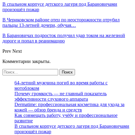
В спальном корпусе детского лагеря под Барановичами
произошёл пожар
В Чериковском районе отец по неосторожности отрубил
пальцы 13-летней дочери, обучая…
В Барановичах подросток получил удар током на железной
дороге и попал в реанимацию
Prev
Next
Комментарии закрыты.
64-летний мужчина погиб во время работы с
мотоблоком
Почему громкость — не главный показатель
эффективности слухового аппарата
Dermatime: профессиональная косметика для ухода за
кожей — обзор бренда и средств
Как совмещать работу, учёбу и профессиональное
развитие
В спальном корпусе детского лагеря под Барановичами
произошёл пожар