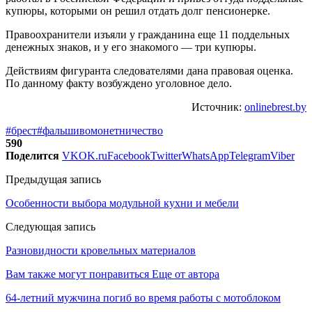
купюры, которыми он решил отдать долг пенсионерке.
Правоохранители изъяли у гражданина еще 11 поддельных
денежных знаков, и у его знакомого — три купюры.
Действиям фигуранта следователями дана правовая оценка.
По данному факту возбуждено уголовное дело.
Источник:
onlinebrest.by
#брест
#фальшивомонетничество
590
Поделится
VK
OK.ru
Facebook
Twitter
WhatsApp
Telegram
Viber
Предыдущая запись
Особенности выбора модульной кухни и мебели
Следующая запись
Разновидности кровельных материалов
Вам также могут понравиться
Еще от автора
64-летний мужчина погиб во время работы с мотоблоком