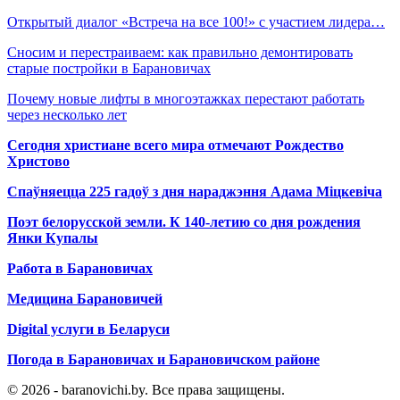
Открытый диалог «Встреча на все 100!» с участием лидера…
Сносим и перестраиваем: как правильно демонтировать
старые постройки в Барановичах
Почему новые лифты в многоэтажках перестают работать
через несколько лет
Сегодня христиане всего мира отмечают Рождество
Христово
Спаўняецца 225 гадоў з дня нараджэння Адама Міцкевіча
Поэт белорусской земли. К 140-летию со дня рождения
Янки Купалы
Работа в Барановичах
Медицина Барановичей
Digital услуги в Беларуси
Погода в Барановичах и Барановичском районе
© 2026 - baranovichi.by. Все права защищены.