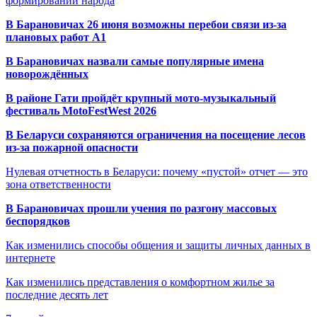
формировании народа
В Барановичах 26 июня возможны перебои связи из-за
плановых работ A1
В Барановичах назвали самые популярные имена
новорождённых
В районе Гати пройдёт крупный мото-музыкальный
фестиваль MotoFestWest 2026
В Беларуси сохраняются ограничения на посещение лесов
из-за пожарной опасности
Нулевая отчетность в Беларуси: почему «пустой» отчет — это
зона ответственности
В Барановичах прошли учения по разгону массовых
беспорядков
Как изменились способы общения и защиты личных данных в
интернете
Как изменились представления о комфортном жилье за
последние десять лет