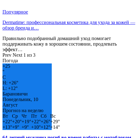
Популярное
Dermatime: профессиональная косметика для ухода за кожей —
обзор бренда и…
Правильно подобранный домашний уход помогает
поддерживать кожу в хорошем состоянии, продлевать
эффект…
Prev
Next
1 из 3
Погода
+
25
°
C
H:
+
26°
L:
+
12°
Барановичи
Понедельник, 10
Август
Прогноз на неделю
Вт
Ср
Чт
Пт
Сб
Вс
+
22°
+
20°
+
19°
+
22°
+
26°
+
29°
+
13°
+
9°
+
9°
+
10°
+
12°
+
14°
64-летний мужчина погиб во время работы с мотоблоком