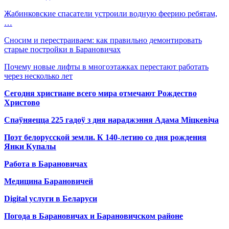
Жабинковские спасатели устроили водную феерию ребятам,
…
Сносим и перестраиваем: как правильно демонтировать
старые постройки в Барановичах
Почему новые лифты в многоэтажках перестают работать
через несколько лет
Сегодня христиане всего мира отмечают Рождество
Христово
Спаўняецца 225 гадоў з дня нараджэння Адама Міцкевіча
Поэт белорусской земли. К 140-летию со дня рождения
Янки Купалы
Работа в Барановичах
Медицина Барановичей
Digital услуги в Беларуси
Погода в Барановичах и Барановичском районе