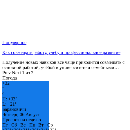
Популярное
Как совмещать работу, учёбу и профессиональное развитие
Получение новых навыков всё чаще приходится совмещать с
основной работой, учёбой в университете и семейными…
Prev
Next
1 из 2
Погода
+
32
°
C
H:
+
33°
L:
+
21°
Барановичи
Четверг, 06 Август
Прогноз на неделю
Пт
Сб
Вс
Пн
Вт
Ср