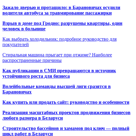
Зажало дверью и протащило: в Барановичах осудили
водителя автобуса за травмирование пассажирки
Взрыв в доме под Гродно: разрушены квартиры, один
человек в больнице
Как выбрать холодильник: подробное руководство для
покупателей
Стиральная машина прыгает при отжиме? Наиболее
распространенные причины
Как публикации в СМИ превращаются в источник
устойчивого роста для бизнеса
Волейбольные команды высшей лиги сразятся в
Барановичах
Как купить или продать сайт: руководство и особенности
Реализация масштабных проектов продвижения бизнесов
любого размера в Беларуси
Строительство бассейнов и хамамов под ключ — полный
цикл работ в Беларуси