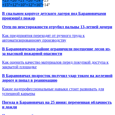
+
23°
+
20°
+
21°
+
26°
+
24°
+
23°
+
15°
+
12°
+
10°
+
12°
+
16°
+
14°
В спальном корпусе детского лагеря под Барановичами
произошёл пожар
Отец по неосторожности отрубил пальцы 13-летней дочери
Как предприятия переходят от ручного труда к
автоматизированному производству
В Барановичском районе ограничили посещение лесов из-
за высокой пожарной опасности
Как оценить качество материалов перед покупкой доступа к
закрытой площадке
В Барановичах подросток получил удар током на железной
дороге и попал в реанимацию
Какие надпрофессиональные навыки стоит развивать для
успешной карьеры
Погода в Барановичах на 25 июня: переменная облачность
и дожди