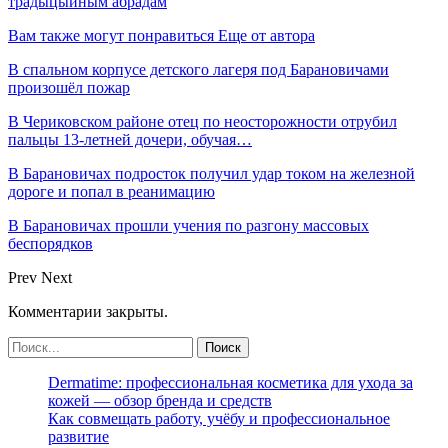
традыцыйным абрадам
Вам также могут понравиться
Еще от автора
В спальном корпусе детского лагеря под Барановичами
произошёл пожар
В Чериковском районе отец по неосторожности отрубил
пальцы 13-летней дочери, обучая…
В Барановичах подросток получил удар током на железной
дороге и попал в реанимацию
В Барановичах прошли учения по разгону массовых
беспорядков
Prev
Next
Комментарии закрыты.
Dermatime: профессиональная косметика для ухода за
кожей — обзор бренда и средств
Как совмещать работу, учёбу и профессиональное
развитие