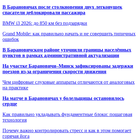
В Барановичах после столкновения двух легковушек
спасатели деблокировали пассажира
BMW i3 2026: до 850 км без подзарядки
Grand Mobile: как правильно начать и не совершить типичных
ошибок
В Барановичском районе уточнили границы населённых
пунктов в рамках административной актуализации
На участке Барановичи–Минск зафиксированы задержки
поездов из-за ограничения скорости движения
Чем цифровые слуховые аппараты отличаются от аналоговых
на практике
На матче в Барановичах у болельщицы остановилось
сердце
Как правильно укладывать фундаментные блоки: пошаговая
технология
Почему важно контролировать стресс и как в этом помогает
горячая йога