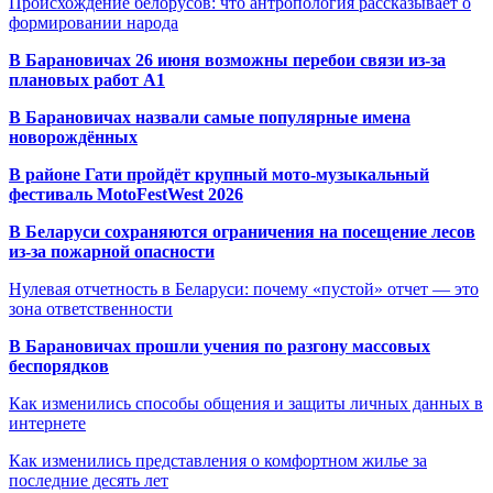
Происхождение белорусов: что антропология рассказывает о
формировании народа
В Барановичах 26 июня возможны перебои связи из-за
плановых работ A1
В Барановичах назвали самые популярные имена
новорождённых
В районе Гати пройдёт крупный мото-музыкальный
фестиваль MotoFestWest 2026
В Беларуси сохраняются ограничения на посещение лесов
из-за пожарной опасности
Нулевая отчетность в Беларуси: почему «пустой» отчет — это
зона ответственности
В Барановичах прошли учения по разгону массовых
беспорядков
Как изменились способы общения и защиты личных данных в
интернете
Как изменились представления о комфортном жилье за
последние десять лет