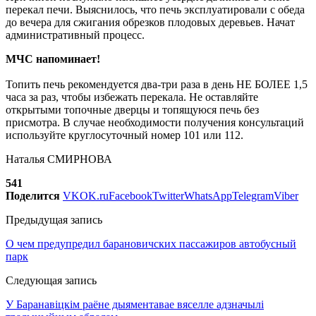
перекал печи. Выяснилось, что печь эксплуатировали с обеда
до вечера для сжигания обрезков плодовых деревьев. Начат
административный процесс.
МЧС напоминает!
Топить печь рекомендуется два-три раза в день НЕ БОЛЕЕ 1,5
часа за раз, чтобы избежать перекала. Не оставляйте
открытыми топочные дверцы и топящуюся печь без
присмотра. В случае необходимости получения консультаций
используйте круглосуточный номер 101 или 112.
Наталья СМИРНОВА
541
Поделится
VK
OK.ru
Facebook
Twitter
WhatsApp
Telegram
Viber
Предыдущая запись
О чем предупредил барановичских пассажиров автобусный
парк
Следующая запись
У Баранавіцкім раёне дыяментавае вяселле адзначылі