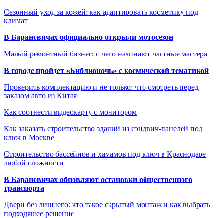
Сезонный уход за кожей: как адаптировать косметику под
климат
В Барановичах официально открыли мотосезон
Малый ремонтный бизнес: с чего начинают частные мастера
В городе пройдет «Библионочь» с космической тематикой
Проверить комплектацию и не только: что смотреть перед
заказом авто из Китая
Как соотнести видеокарту с монитором
Как заказать строительство зданий из сэндвич-панелей под
ключ в Москве
Строительство бассейнов и хамамов под ключ в Краснодаре
любой сложности
В Барановичах обновляют остановки общественного
транспорта
Двери без лишнего: что такое скрытый монтаж и как выбрать
подходящее решение