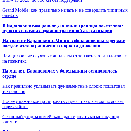
BMW i3 2026: до 850 км без подзарядки
Grand Mobile: как правильно начать и не совершить типичных
ошибок
В Барановичском районе уточнили границы населённых
пунктов в рамках административной актуализации
На участке Барановичи–Минск зафиксированы задержки
поездов из-за ограничения скорости движения
Чем цифровые слуховые аппараты отличаются от аналоговых
на практике
На матче в Барановичах у болельщицы остановилось
сердце
Как правильно укладывать фундаментные блоки: пошаговая
технология
Почему важно контролировать стресс и как в этом помогает
горячая йога
Сезонный уход за кожей: как адаптировать косметику под
климат