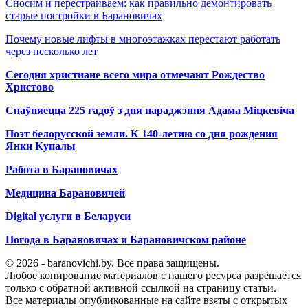
Сносим и перестраиваем: как правильно демонтировать
старые постройки в Барановичах
Почему новые лифты в многоэтажках перестают работать
через несколько лет
Сегодня христиане всего мира отмечают Рождество
Христово
Спаўняецца 225 гадоў з дня нараджэння Адама Міцкевіча
Поэт белорусской земли. К 140-летию со дня рождения
Янки Купалы
Работа в Барановичах
Медицина Барановичей
Digital услуги в Беларуси
Погода в Барановичах и Барановичском районе
© 2026 - baranovichi.by. Все права защищены.
Любое копирование материалов с нашего ресурса разрешается
только с обратной активной ссылкой на страницу статьи.
Все материалы опубликованные на сайте взяты с открытых