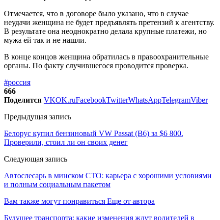
Отмечается, что в договоре было указано, что в случае
неудачи женщина не будет предъявлять претензий к агентству.
В результате она неоднократно делала крупные платежи, но
мужа ей так и не нашли.
В конце концов женщина обратилась в правоохранительные
органы. По факту случившегося проводится проверка.
#россия
666
Поделится
VK
OK.ru
Facebook
Twitter
WhatsApp
Telegram
Viber
Предыдущая запись
Белорус купил бензиновый VW Passat (B6) за $6 800.
Проверили, стоил ли он своих денег
Следующая запись
Автослесарь в минском СТО: карьера с хорошими условиями
и полным социальным пакетом
Вам также могут понравиться
Еще от автора
Будущее транспорта: какие изменения ждут водителей в