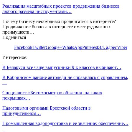
Реализация масштабных проектов продвижения бизнесов
любого размера инструментами…
Почему бизнесу необходимо продвигаться в интернете?
Продвижение бизнеса в интернете имеет ряд важных
преимуществ…
Поделиться
Facebook
Twitter
Google+
WhatsApp
Pinterest
Эл. адрес
Viber
Интересное:
В Беларуси все чаще выпускники 9-х классов выбирают…
В Кобринском районе автоледи не справилась с управлением,
…
Специалист «Белтехосмотра» объяснил, на каких
покрышках…
Налоговыми органами Брестской области в
принудительном…
Промышленная водоподготовка и ее значение: обеспечение…