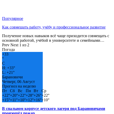
Популярное
Как совмещать работу, учёбу и профессиональное развитие
Получение новых навыков всё чаще приходится совмещать с
основной работой, учёбой в университете и семейными…
Prev
Next
1 из 2
Погода
+
33
°
C
H:
+
33°
L:
+
21°
Барановичи
Четверг, 06 Август
Прогноз на неделю
Пт
Сб
Вс
Пн
Вт
Ср
+
22°
+
20°
+
22°
+
28°
+
26°
+
22°
+
15°
+
11°
+
10°
+
12°
+
16°
+
10°
В спальном корпусе детского лагеря под Барановичами
произошёл пожар