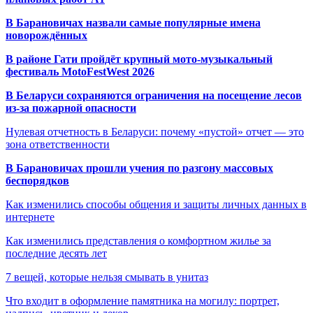
В Барановичах назвали самые популярные имена
новорождённых
В районе Гати пройдёт крупный мото-музыкальный
фестиваль MotoFestWest 2026
В Беларуси сохраняются ограничения на посещение лесов
из-за пожарной опасности
Нулевая отчетность в Беларуси: почему «пустой» отчет — это
зона ответственности
В Барановичах прошли учения по разгону массовых
беспорядков
Как изменились способы общения и защиты личных данных в
интернете
Как изменились представления о комфортном жилье за
последние десять лет
7 вещей, которые нельзя смывать в унитаз
Что входит в оформление памятника на могилу: портрет,