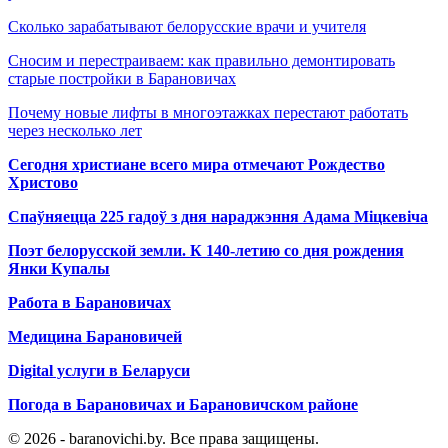
Сколько зарабатывают белорусские врачи и учителя
Сносим и перестраиваем: как правильно демонтировать
старые постройки в Барановичах
Почему новые лифты в многоэтажках перестают работать
через несколько лет
Сегодня христиане всего мира отмечают Рождество
Христово
Спаўняецца 225 гадоў з дня нараджэння Адама Міцкевіча
Поэт белорусской земли. К 140-летию со дня рождения
Янки Купалы
Работа в Барановичах
Медицина Барановичей
Digital услуги в Беларуси
Погода в Барановичах и Барановичском районе
© 2026 - baranovichi.by. Все права защищены.