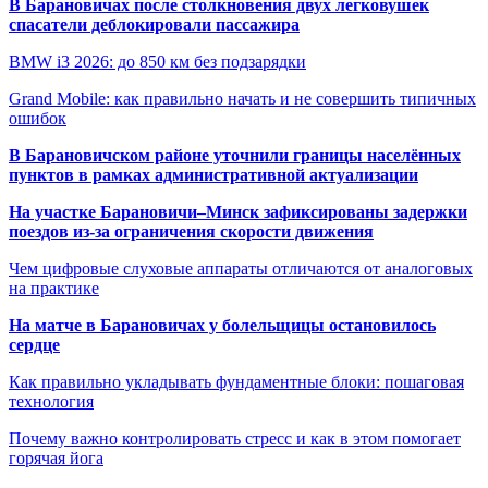
В Барановичах после столкновения двух легковушек
спасатели деблокировали пассажира
BMW i3 2026: до 850 км без подзарядки
Grand Mobile: как правильно начать и не совершить типичных
ошибок
В Барановичском районе уточнили границы населённых
пунктов в рамках административной актуализации
На участке Барановичи–Минск зафиксированы задержки
поездов из-за ограничения скорости движения
Чем цифровые слуховые аппараты отличаются от аналоговых
на практике
На матче в Барановичах у болельщицы остановилось
сердце
Как правильно укладывать фундаментные блоки: пошаговая
технология
Почему важно контролировать стресс и как в этом помогает
горячая йога