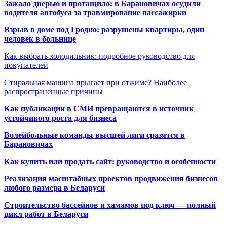
Зажало дверью и протащило: в Барановичах осудили
водителя автобуса за травмирование пассажирки
Взрыв в доме под Гродно: разрушены квартиры, один
человек в больнице
Как выбрать холодильник: подробное руководство для
покупателей
Стиральная машина прыгает при отжиме? Наиболее
распространенные причины
Как публикации в СМИ превращаются в источник
устойчивого роста для бизнеса
Волейбольные команды высшей лиги сразятся в
Барановичах
Как купить или продать сайт: руководство и особенности
Реализация масштабных проектов продвижения бизнесов
любого размера в Беларуси
Строительство бассейнов и хамамов под ключ — полный
цикл работ в Беларуси