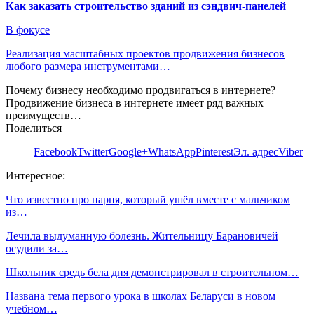
Как заказать строительство зданий из сэндвич-панелей
В фокусе
Реализация масштабных проектов продвижения бизнесов
любого размера инструментами…
Почему бизнесу необходимо продвигаться в интернете?
Продвижение бизнеса в интернете имеет ряд важных
преимуществ…
Поделиться
Facebook
Twitter
Google+
WhatsApp
Pinterest
Эл. адрес
Viber
Интересное:
Что известно про парня, который ушёл вместе с мальчиком
из…
Лечила выдуманную болезнь. Жительницу Барановичей
осудили за…
Школьник средь бела дня демонстрировал в строительном…
Названа тема первого урока в школах Беларуси в новом
учебном…