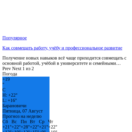
Популярное
Как совмещать работу, учёбу и профессиональное развитие
Получение новых навыков всё чаще приходится совмещать с
основной работой, учёбой в университете и семейными…
Prev
Next
1 из 2
Погода
+
19
°
C
H:
+
22°
L:
+
16°
Барановичи
Пятница, 07 Август
Прогноз на неделю
Сб
Вс
Пн
Вт
Ср
Чт
+
21°
+
22°
+
28°
+
22°
+
21°
+
22°