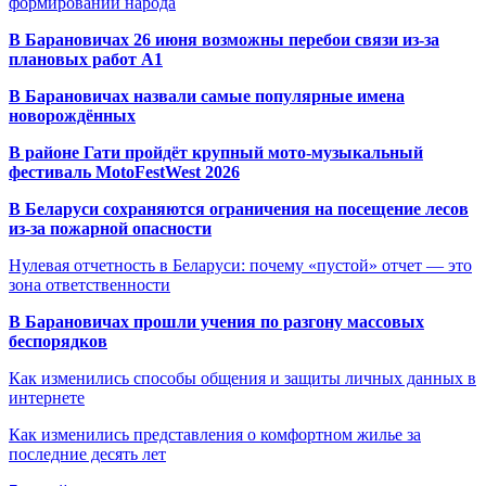
формировании народа
В Барановичах 26 июня возможны перебои связи из-за
плановых работ A1
В Барановичах назвали самые популярные имена
новорождённых
В районе Гати пройдёт крупный мото-музыкальный
фестиваль MotoFestWest 2026
В Беларуси сохраняются ограничения на посещение лесов
из-за пожарной опасности
Нулевая отчетность в Беларуси: почему «пустой» отчет — это
зона ответственности
В Барановичах прошли учения по разгону массовых
беспорядков
Как изменились способы общения и защиты личных данных в
интернете
Как изменились представления о комфортном жилье за
последние десять лет