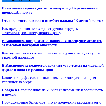
+
12°
+
10°
+
12°
+
15°
+
9°
+
10°
В спальном корпусе детского лагеря под Барановичами
произошёл пожар
Отец по неосторожности отрубил пальцы 13-летней дочери
Как предприятия переходят от ручного труда к
автоматизированному производству
В Барановичском районе ограничили посещение лесов из-
за высокой пожарной опасности
Как оценить качество материалов перед покупкой доступа к
закрытой площадке
В Барановичах подросток получил удар током на железной
дороге и попал в реанимацию
Какие надпрофессиональные навыки стоит развивать для
успешной карьеры
Погода в Барановичах на 25 июня: переменная облачность
и дожди
Происхождение белорусов: что антропология рассказывает о