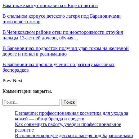
Вам также могут понравиться
Еще от автора
В спальном корпусе детского лагеря под Барановичами
произошёл пожар
В Чериковском районе отец по неосторожности отрубил
пальцы 13-летней дочери, обучая…
В Барановичах подросток получил удар током на железной
дороге и попал в реанимацию
В Барановичах прошли учения по разгону массовых
беспорядков
Prev
Next
Комментарии закрыты.
Dermatime: профессиональная косметика для ухода за
кожей — обзор бренда и средств
Как совмещать работу, учёбу и профессиональное
развитие
В спальном корпусе детского лагеря под Барановичами