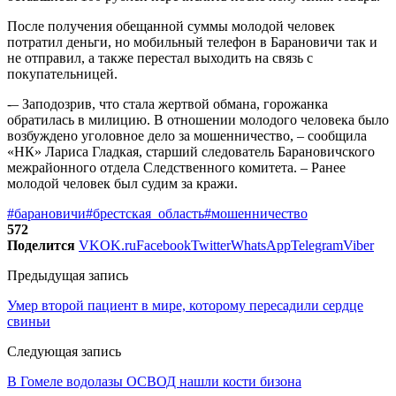
После получения обещанной суммы молодой человек
потратил деньги, но мобильный телефон в Барановичи так и
не отправил, а также перестал выходить на связь с
покупательницей.
-– Заподозрив, что стала жертвой обмана, горожанка
обратилась в милицию. В отношении молодого человека было
возбуждено уголовное дело за мошенничество, – сообщила
«НК» Лариса Гладкая, старший следователь Барановичского
межрайонного отдела Следственного комитета. – Ранее
молодой человек был судим за кражи.
#барановичи
#брестская_область
#мошенничество
572
Поделится
VK
OK.ru
Facebook
Twitter
WhatsApp
Telegram
Viber
Предыдущая запись
Умер второй пациент в мире, которому пересадили сердце
свиньи
Следующая запись
В Гомеле водолазы ОСВОД нашли кости бизона