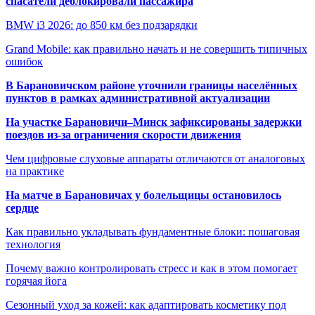
спасатели деблокировали пассажира
BMW i3 2026: до 850 км без подзарядки
Grand Mobile: как правильно начать и не совершить типичных
ошибок
В Барановичском районе уточнили границы населённых
пунктов в рамках административной актуализации
На участке Барановичи–Минск зафиксированы задержки
поездов из-за ограничения скорости движения
Чем цифровые слуховые аппараты отличаются от аналоговых
на практике
На матче в Барановичах у болельщицы остановилось
сердце
Как правильно укладывать фундаментные блоки: пошаговая
технология
Почему важно контролировать стресс и как в этом помогает
горячая йога
Сезонный уход за кожей: как адаптировать косметику под