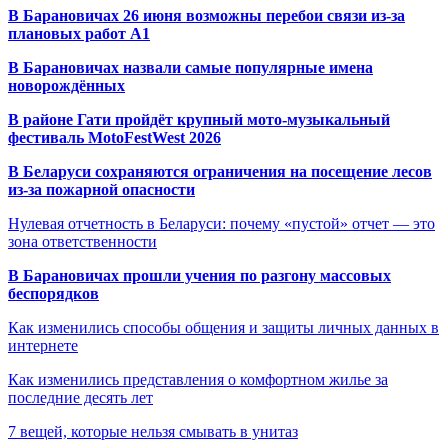
В Барановичах 26 июня возможны перебои связи из-за
плановых работ A1
В Барановичах назвали самые популярные имена
новорождённых
В районе Гати пройдёт крупный мото-музыкальный
фестиваль MotoFestWest 2026
В Беларуси сохраняются ограничения на посещение лесов
из-за пожарной опасности
Нулевая отчетность в Беларуси: почему «пустой» отчет — это
зона ответственности
В Барановичах прошли учения по разгону массовых
беспорядков
Как изменились способы общения и защиты личных данных в
интернете
Как изменились представления о комфортном жилье за
последние десять лет
7 вещей, которые нельзя смывать в унитаз