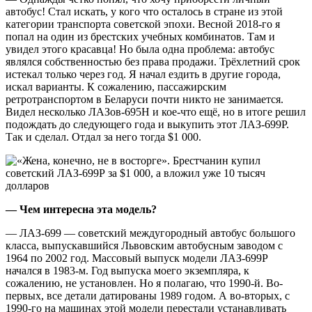
автобус! Стал искать, у кого что осталось в стране из этой
категории транспорта советской эпохи. Весной 2018-го я
попал на один из брестских учебных комбинатов. Там и
увидел этого красавца! Но была одна проблема: автобус
являлся собственностью без права продажи. Трёхлетний срок
истекал только через год. Я начал ездить в другие города,
искал варианты. К сожалению, пассажирским
ретротранспортом в Беларуси почти никто не занимается.
Видел несколько ЛАЗов-695Н и кое-что ещё, но в итоге решил
подождать до следующего года и выкупить этот ЛАЗ-699Р.
Так и сделал. Отдал за него тогда $1 000.
— Чем интересна эта модель?
— ЛАЗ-699 — советский междугородный автобус большого
класса, выпускавшийся Львовским автобусным заводом с
1964 по 2002 год. Массовый выпуск модели ЛАЗ-699Р
начался в 1983-м. Год выпуска моего экземпляра, к
сожалению, не установлен. Но я полагаю, что 1990-й. Во-
первых, все детали датированы 1989 годом. А во-вторых, с
1990-го на машинах этой модели перестали устанавливать