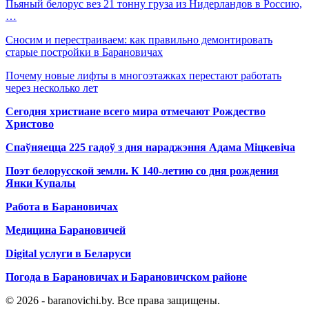
Пьяный белорус вез 21 тонну груза из Нидерландов в Россию,
…
Сносим и перестраиваем: как правильно демонтировать
старые постройки в Барановичах
Почему новые лифты в многоэтажках перестают работать
через несколько лет
Сегодня христиане всего мира отмечают Рождество
Христово
Спаўняецца 225 гадоў з дня нараджэння Адама Міцкевіча
Поэт белорусской земли. К 140-летию со дня рождения
Янки Купалы
Работа в Барановичах
Медицина Барановичей
Digital услуги в Беларуси
Погода в Барановичах и Барановичском районе
© 2026 - baranovichi.by. Все права защищены.