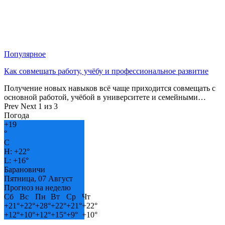
Популярное
Как совмещать работу, учёбу и профессиональное развитие
Получение новых навыков всё чаще приходится совмещать с
основной работой, учёбой в университете и семейными…
Prev
Next
1 из 3
Погода
+
19
°
C
H:
+
22°
L:
+
16°
Барановичи
Пятница, 07 Август
Прогноз на неделю
Сб
Вс
Пн
Вт
Ср
Чт
+
21°
+
22°
+
28°
+
22°
+
21°
+
22°
+
12°
+
10°
+
12°
+
15°
+
9°
+
10°