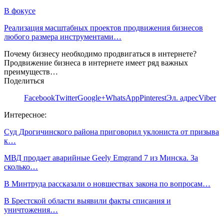
В фокусе
Реализация масштабных проектов продвижения бизнесов
любого размера инструментами…
Почему бизнесу необходимо продвигаться в интернете?
Продвижение бизнеса в интернете имеет ряд важных
преимуществ…
Поделиться
Facebook
Twitter
Google+
WhatsApp
Pinterest
Эл. адрес
Viber
Интересное:
Суд Дрогичинского района приговорил уклониста от призыва
к…
МВД продает аварийные Geely Emgrand 7 из Минска. За
сколько…
В Минтруда рассказали о новшествах закона по вопросам…
В Брестской области выявили факты списания и
уничтожения…