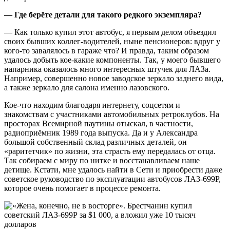
— Где берёте детали для такого редкого экземпляра?
— Как только купил этот автобус, я первым делом объездил
своих бывших коллег-водителей, ныне пенсионеров: вдруг у
кого-то завалялось в гараже что? И правда, таким образом
удалось добыть кое-какие компоненты. Так, у моего бывшего
напарника оказалось много интересных штучек для ЛАЗа.
Например, совершенно новое заводское зеркало заднего вида,
а также зеркало для салона именно лазовского.
Кое-что находим благодаря интернету, соцсетям и
знакомствам с участниками автомобильных ретроклубов. На
просторах Всемирной паутины отыскал, в частности,
радиоприёмник 1989 года выпуска. Да и у Александра
большой собственный склад различных деталей, он
«раритетчик» по жизни, эта страсть ему передалась от отца.
Так собираем с миру по нитке и восстанавливаем наше
детище. Кстати, мне удалось найти в Сети и приобрести даже
советское руководство по эксплуатации автобусов ЛАЗ-699Р,
которое очень помогает в процессе ремонта.