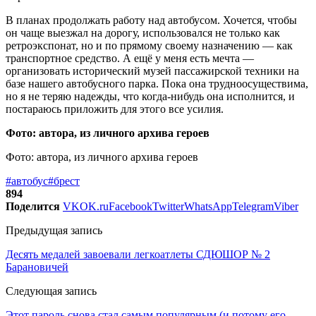
В планах продолжать работу над автобусом. Хочется, чтобы
он чаще выезжал на дорогу, использовался не только как
ретроэкспонат, но и по прямому своему назначению — как
транспортное средство. А ещё у меня есть мечта —
организовать исторический музей пассажирской техники на
базе нашего автобусного парка. Пока она трудноосуществима,
но я не теряю надежды, что когда-нибудь она исполнится, и
постараюсь приложить для этого все усилия.
Фото: автора, из личного архива героев
Фото: автора, из личного архива героев
#автобус
#брест
894
Поделится
VK
OK.ru
Facebook
Twitter
WhatsApp
Telegram
Viber
Предыдущая запись
Десять медалей завоевали легкоатлеты СДЮШОР № 2
Барановичей
Следующая запись
Этот пароль снова стал самым популярным (и потому его