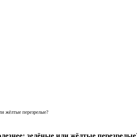
или жёлтые перезрелые?
олезнее: зелёные или жёлтые перезрелые