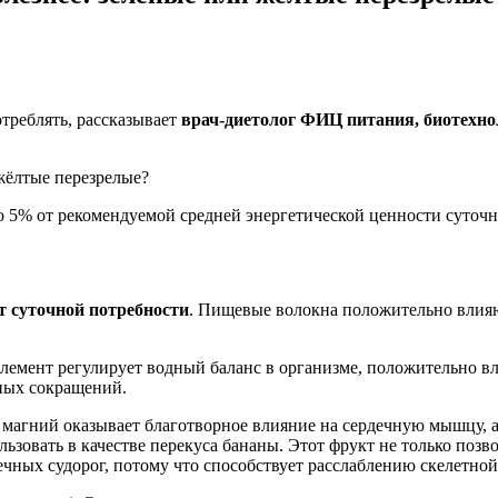
треблять, рассказывает
врач-диетолог ФИЦ питания, биотехно
о 5% от рекомендуемой средней энергетической ценности суточн
т суточной потребности
. Пищевые волокна положительно влияю
элемент регулирует водный баланс в организме, положительно вли
чных сокращений.
м магний оказывает благотворное влияние на сердечную мышцу, 
зовать в качестве перекуса бананы. Этот фрукт не только позв
чных судорог, потому что способствует расслаблению скелетной