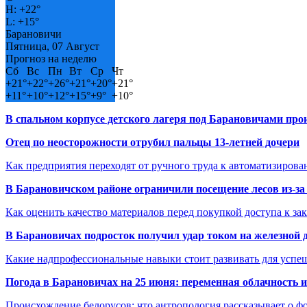
H:
+
22°
L:
+
15°
Барановичи
Пятница, 07 Август
Прогноз на неделю
Сб
Вс
Пн
Вт
Ср
Чт
+
21°
+
22°
+
26°
+
21°
+
20°
+
21°
+
11°
+
10°
+
12°
+
15°
+
9°
+
10°
В спальном корпусе детского лагеря под Барановичами пр
Отец по неосторожности отрубил пальцы 13-летней дочери
Как предприятия переходят от ручного труда к автоматизиров
В Барановичском районе ограничили посещение лесов из-з
Как оценить качество материалов перед покупкой доступа к з
В Барановичах подросток получил удар током на железной 
Какие надпрофессиональные навыки стоит развивать для успе
Погода в Барановичах на 25 июня: переменная облачность 
Происхождение белорусов: что антропология рассказывает о 