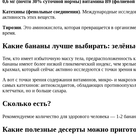
0,6 мг (почти 30% суточной нормы) витамина В9 (фолиевой
Катехины (фенольные соединения)
. Международные исследо
активность этих веществ.
Тирозин
. Это аминокислота, которая превращается в организме
время.
Какие бананы лучше выбирать: зелёны
Тем, кто имеет избыточную массу тела, предрасположенность к
бананы имеют более низкий гликемический индекс, чем зрелые
крахмал, который сейчас активно исследуются с точки зрения 
А вот с точки зрения содержания витаминов, микро- и макроэ
самых катехинов: антиоксидантов, обладающих противоопухоле
клетчатки, но и больше сахара.
Сколько есть?
Рекомендуемое количество для здорового человека — 1-2 банан
Какие полезные десерты можно пригото