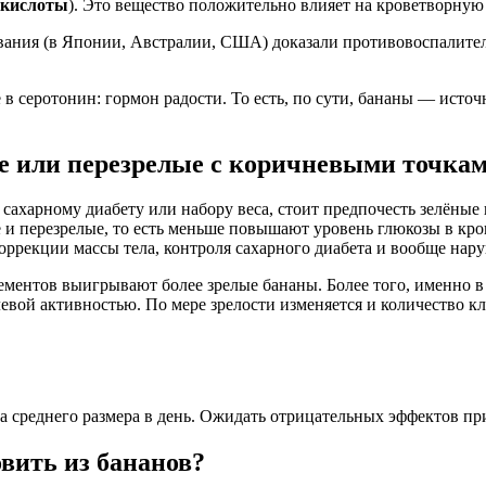
 кислоты
). Это вещество положительно влияет на кроветворную
вания (в Японии, Австралии, США) доказали противовоспалите
 в серотонин: гормон радости. То есть, по сути, бананы — исто
е или перезрелые с коричневыми точка
 сахарному диабету или набору веса, стоит предпочесть зелёные
 и перезрелые, то есть меньше повышают уровень глюкозы в кр
коррекции массы тела, контроля сахарного диабета и вообще нар
лементов выигрывают более зрелые бананы. Более того, именно в
вой активностью. По мере зрелости изменяется и количество кл
а среднего размера в день. Ожидать отрицательных эффектов при
вить из бананов?