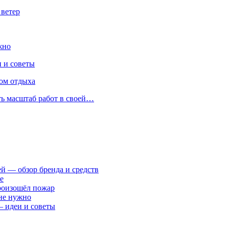
 ветер
жно
 и советы
ом отдыха
ть масштаб работ в своей…
ей — обзор бренда и средств
е
произошёл пожар
 не нужно
— идеи и советы