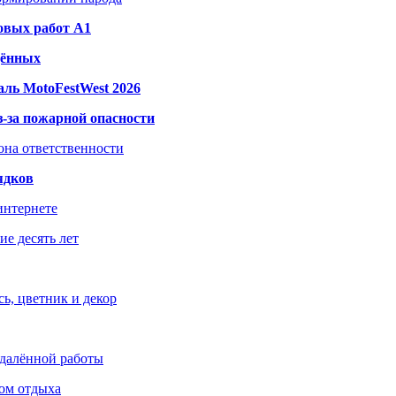
овых работ A1
дённых
ль MotoFestWest 2026
з-за пожарной опасности
зона ответственности
ядков
интернете
е десять лет
ь, цветник и декор
удалённой работы
ом отдыха