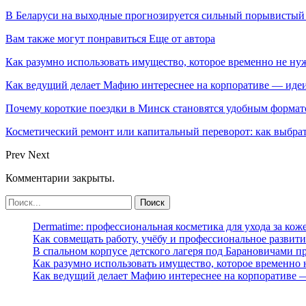
В Беларуси на выходные прогнозируется сильный порывистый
Вам также могут понравиться
Еще от автора
Как разумно использовать имущество, которое временно не ну
Как ведущий делает Мафию интереснее на корпоративе — идеи
Почему короткие поездки в Минск становятся удобным формат
Косметический ремонт или капитальный переворот: как выбра
Prev
Next
Комментарии закрыты.
Dermatime: профессиональная косметика для ухода за кож
Как совмещать работу, учёбу и профессиональное развити
В спальном корпусе детского лагеря под Барановичами 
Как разумно использовать имущество, которое временно
Как ведущий делает Мафию интереснее на корпоративе 