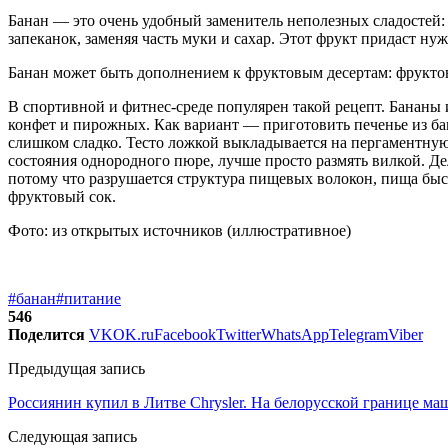
Банан — это очень удобный заменитель неполезных сладостей: 
запеканок, заменяя часть муки и сахар. Этот фрукт придаст ну
Банан может быть дополнением к фруктовым десертам: фруктово
В спортивной и фитнес-среде популярен такой рецепт. Бананы 
конфет и пирожных. Как вариант — приготовить печенье из бан
слишком сладко. Тесто ложкой выкладывается на пергаментную 
состояния однородного пюре, лучше просто размять вилкой. Дел
потому что разрушается структура пищевых волокон, пища быст
фруктовый сок.
Фото: из открытых источников (иллюстративное)
#банан
#питание
546
Поделится
VK
OK.ru
Facebook
Twitter
WhatsApp
Telegram
Viber
Предыдущая запись
Россиянин купил в Литве Chrysler. На белорусской границе м
Следующая запись