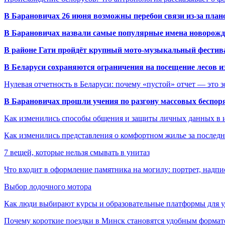
В Барановичах 26 июня возможны перебои связи из-за план
В Барановичах назвали самые популярные имена новорож
В районе Гати пройдёт крупный мото-музыкальный фестива
В Беларуси сохраняются ограничения на посещение лесов и
Нулевая отчетность в Беларуси: почему «пустой» отчет — это 
В Барановичах прошли учения по разгону массовых беспор
Как изменились способы общения и защиты личных данных в 
Как изменились представления о комфортном жилье за последни
7 вещей, которые нельзя смывать в унитаз
Что входит в оформление памятника на могилу: портрет, надпис
Выбор лодочного мотора
Как люди выбирают курсы и образовательные платформы для 
Почему короткие поездки в Минск становятся удобным формат