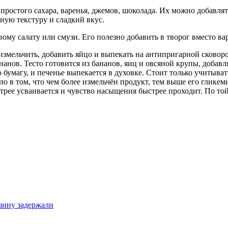
простого сахара, варенья, джемов, шоколада. Их можно добавля
жную текстуру и сладкий вкус.
му салату или смузи. Его полезно добавить в творог вместо вар
измельчить, добавить яйцо и выпекать на антипригарной сковор
анов. Тесто готовится из бананов, яиц и овсяной крупы, добав
бумагу, и печенье выпекается в духовке. Стоит только учитыват
о в том, что чем более измельчён продукт, тем выше его гликем
рее усваивается и чувство насыщения быстрее проходит. По той
ашину задержали