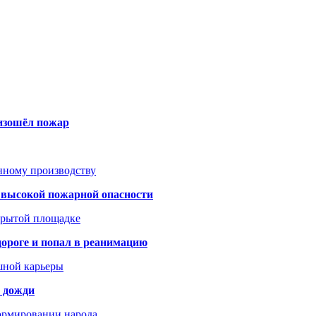
оизошёл пожар
анному производству
а высокой пожарной опасности
акрытой площадке
дороге и попал в реанимацию
шной карьеры
и дожди
формировании народа