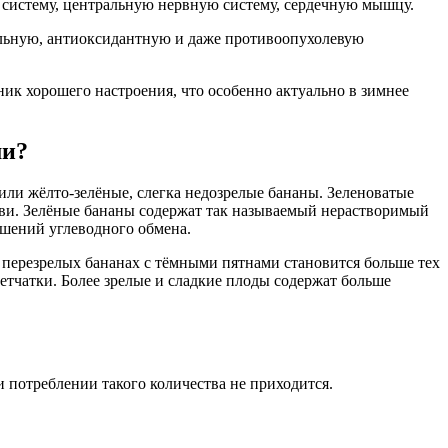
 систему, центральную нервную систему, сердечную мышцу.
льную, антиоксидантную и даже противоопухолевую
чник хорошего настроения, что особенно актуально в зимнее
ми?
 или жёлто-зелёные, слегка недозрелые бананы. Зеленоватые
ови. Зелёные бананы содержат так называемый нерастворимый
ушений углеводного обмена.
 перезрелых бананах с тёмными пятнами становится больше тех
етчатки. Более зрелые и сладкие плоды содержат больше
 потреблении такого количества не приходится.