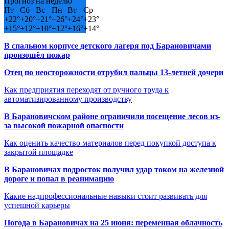
Прогноз на неделю
Пт
Сб
Вс
Пн
Вт
Ср
+
22°
+
20°
+
21°
+
26°
+
24°
+
23°
+
15°
+
12°
+
10°
+
12°
+
16°
+
14°
В спальном корпусе детского лагеря под Барановичами
произошёл пожар
Отец по неосторожности отрубил пальцы 13-летней дочери
Как предприятия переходят от ручного труда к
автоматизированному производству
В Барановичском районе ограничили посещение лесов из-
за высокой пожарной опасности
Как оценить качество материалов перед покупкой доступа к
закрытой площадке
В Барановичах подросток получил удар током на железной
дороге и попал в реанимацию
Какие надпрофессиональные навыки стоит развивать для
успешной карьеры
Погода в Барановичах на 25 июня: переменная облачность