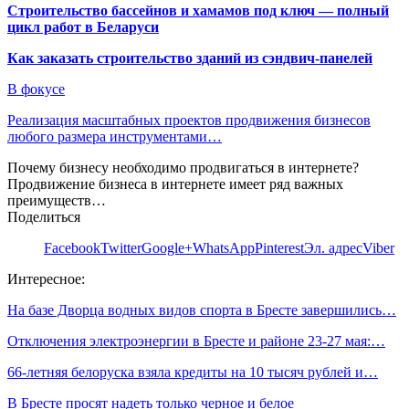
Строительство бассейнов и хамамов под ключ — полный
цикл работ в Беларуси
Как заказать строительство зданий из сэндвич-панелей
В фокусе
Реализация масштабных проектов продвижения бизнесов
любого размера инструментами…
Почему бизнесу необходимо продвигаться в интернете?
Продвижение бизнеса в интернете имеет ряд важных
преимуществ…
Поделиться
Facebook
Twitter
Google+
WhatsApp
Pinterest
Эл. адрес
Viber
Интересное:
На базе Дворца водных видов спорта в Бресте завершились…
Отключения электроэнергии в Бресте и районе 23-27 мая:…
66-летняя белоруска взяла кредиты на 10 тысяч рублей и…
В Бресте просят надеть только черное и белое