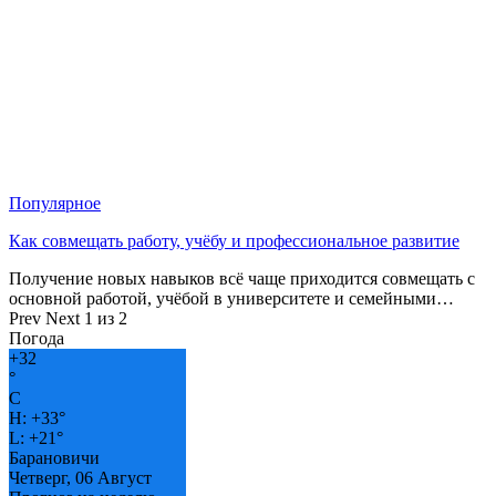
Популярное
Как совмещать работу, учёбу и профессиональное развитие
Получение новых навыков всё чаще приходится совмещать с
основной работой, учёбой в университете и семейными…
Prev
Next
1 из 2
Погода
+
32
°
C
H:
+
33°
L:
+
21°
Барановичи
Четверг, 06 Август