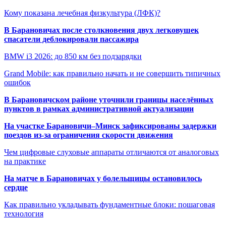
Кому показана лечебная физкультура (ЛФК)?
В Барановичах после столкновения двух легковушек
спасатели деблокировали пассажира
BMW i3 2026: до 850 км без подзарядки
Grand Mobile: как правильно начать и не совершить типичных
ошибок
В Барановичском районе уточнили границы населённых
пунктов в рамках административной актуализации
На участке Барановичи–Минск зафиксированы задержки
поездов из-за ограничения скорости движения
Чем цифровые слуховые аппараты отличаются от аналоговых
на практике
На матче в Барановичах у болельщицы остановилось
сердце
Как правильно укладывать фундаментные блоки: пошаговая
технология