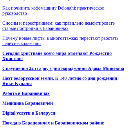
Как починить кофемашину Delonghi: практическое
руководство
Сносим и перестраиваем: как правильно демонтировать
старые постройки в Барановичах
Почему новые лифты в многоэтажках перестают работать
через несколько лет
Сегодня христиане всего мира отмечают Рождество
Христово
Спаўняецца 225 гадоў з дня нараджэння Адама Міцкевіча
Поэт белорусской земли. К 140-летию со дня рождения
Янки Купалы
Работа в Барановичах
Медицина Барановичей
Digital услуги в Беларуси
Погода в Барановичах и Барановичском районе