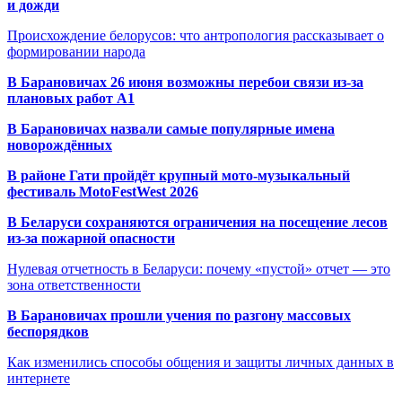
и дожди
Происхождение белорусов: что антропология рассказывает о
формировании народа
В Барановичах 26 июня возможны перебои связи из-за
плановых работ A1
В Барановичах назвали самые популярные имена
новорождённых
В районе Гати пройдёт крупный мото-музыкальный
фестиваль MotoFestWest 2026
В Беларуси сохраняются ограничения на посещение лесов
из-за пожарной опасности
Нулевая отчетность в Беларуси: почему «пустой» отчет — это
зона ответственности
В Барановичах прошли учения по разгону массовых
беспорядков
Как изменились способы общения и защиты личных данных в
интернете