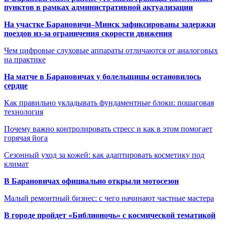
пунктов в рамках административной актуализации
На участке Барановичи–Минск зафиксированы задержки
поездов из-за ограничения скорости движения
Чем цифровые слуховые аппараты отличаются от аналоговых
на практике
На матче в Барановичах у болельщицы остановилось
сердце
Как правильно укладывать фундаментные блоки: пошаговая
технология
Почему важно контролировать стресс и как в этом помогает
горячая йога
Сезонный уход за кожей: как адаптировать косметику под
климат
В Барановичах официально открыли мотосезон
Малый ремонтный бизнес: с чего начинают частные мастера
В городе пройдет «Библионочь» с космической тематикой