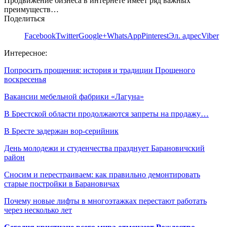
Продвижение бизнеса в интернете имеет ряд важных
преимуществ…
Поделиться
Facebook
Twitter
Google+
WhatsApp
Pinterest
Эл. адрес
Viber
Интересное:
Попросить прощения: история и традиции Прощеного
воскресенья
Вакансии мебельной фабрики «Лагуна»
В Брестской области продолжаются запреты на продажу…
В Бресте задержан вор-серийник
День молодежи и студенчества празднует Барановичский
район
Сносим и перестраиваем: как правильно демонтировать
старые постройки в Барановичах
Почему новые лифты в многоэтажках перестают работать
через несколько лет