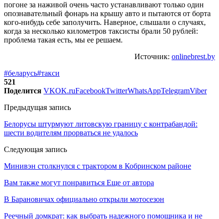
погоне за наживой очень часто устанавливают только один
опознавательный фонарь на крышу авто и пытаются от борта
кого-нибудь себе заполучить. Наверное, слышали о случаях,
когда за несколько километров таксисты брали 50 рублей:
проблема такая есть, мы ее решаем.
Источник:
onlinebrest.by
#беларусь
#такси
521
Поделится
VK
OK.ru
Facebook
Twitter
WhatsApp
Telegram
Viber
Предыдущая запись
Белорусы штурмуют литовскую границу с контрабандой:
шести водителям прорватьcя не удалось
Следующая запись
Минивэн столкнулся с трактором в Кобринском районе
Вам также могут понравиться
Еще от автора
В Барановичах официально открыли мотосезон
Реечный домкрат: как выбрать надежного помощника и не