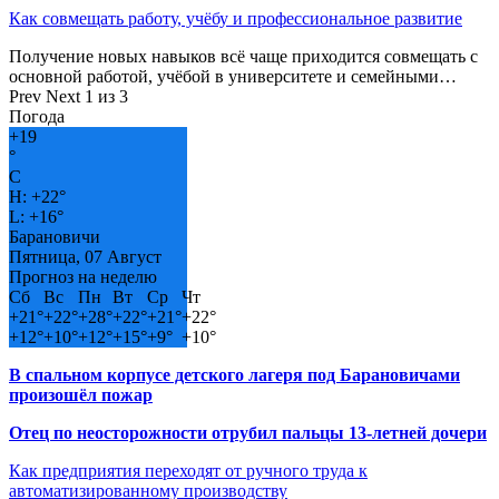
Как совмещать работу, учёбу и профессиональное развитие
Получение новых навыков всё чаще приходится совмещать с
основной работой, учёбой в университете и семейными…
Prev
Next
1 из 3
Погода
+
19
°
C
H:
+
22°
L:
+
16°
Барановичи
Пятница, 07 Август
Прогноз на неделю
Сб
Вс
Пн
Вт
Ср
Чт
+
21°
+
22°
+
28°
+
22°
+
21°
+
22°
+
12°
+
10°
+
12°
+
15°
+
9°
+
10°
В спальном корпусе детского лагеря под Барановичами
произошёл пожар
Отец по неосторожности отрубил пальцы 13-летней дочери
Как предприятия переходят от ручного труда к
автоматизированному производству