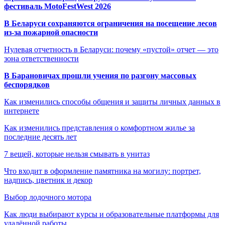
фестиваль MotoFestWest 2026
В Беларуси сохраняются ограничения на посещение лесов
из-за пожарной опасности
Нулевая отчетность в Беларуси: почему «пустой» отчет — это
зона ответственности
В Барановичах прошли учения по разгону массовых
беспорядков
Как изменились способы общения и защиты личных данных в
интернете
Как изменились представления о комфортном жилье за
последние десять лет
7 вещей, которые нельзя смывать в унитаз
Что входит в оформление памятника на могилу: портрет,
надпись, цветник и декор
Выбор лодочного мотора
Как люди выбирают курсы и образовательные платформы для
удалённой работы