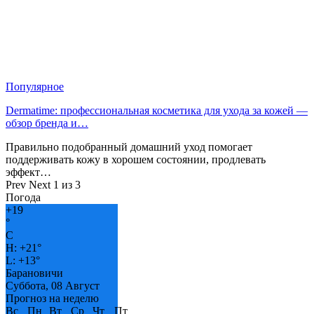
Популярное
Dermatime: профессиональная косметика для ухода за кожей —
обзор бренда и…
Правильно подобранный домашний уход помогает
поддерживать кожу в хорошем состоянии, продлевать
эффект…
Prev
Next
1 из 3
Погода
+
19
°
C
H:
+
21°
L:
+
13°
Барановичи
Суббота, 08 Август
Прогноз на неделю
Вс
Пн
Вт
Ср
Чт
Пт