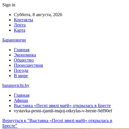
Sign in
Суббота, 8 августа, 2026
Контакты
Лента
Карта
Барановичи
Главная
Экономика
Общество
Происшествия
Погода
В мире
baranovichi.by
Главная
Афиша
Выставка «Песні зямлі маёй» открылась в Бресте
vystavka-pesni-zjamli-majoj-otkrylas-v-breste-9df90ef
Вернуться к "Выставка «Песні зямлі маёй» открылась в
Бресте"