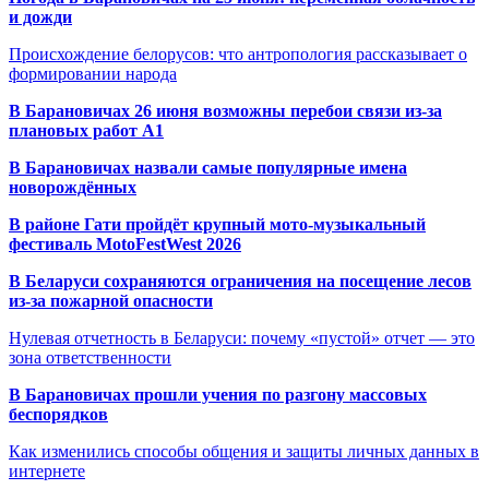
и дожди
Происхождение белорусов: что антропология рассказывает о
формировании народа
В Барановичах 26 июня возможны перебои связи из-за
плановых работ A1
В Барановичах назвали самые популярные имена
новорождённых
В районе Гати пройдёт крупный мото-музыкальный
фестиваль MotoFestWest 2026
В Беларуси сохраняются ограничения на посещение лесов
из-за пожарной опасности
Нулевая отчетность в Беларуси: почему «пустой» отчет — это
зона ответственности
В Барановичах прошли учения по разгону массовых
беспорядков
Как изменились способы общения и защиты личных данных в
интернете