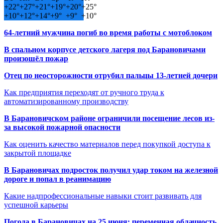
+
22°
+
27°
+
21°
+
19°
+
20°
+
25°
+
10°
+
12°
+
14°
+
9°
+
9°
+
10°
64-летний мужчина погиб во время работы с мотоблоком
В спальном корпусе детского лагеря под Барановичами
произошёл пожар
Отец по неосторожности отрубил пальцы 13-летней дочери
Как предприятия переходят от ручного труда к
автоматизированному производству
В Барановичском районе ограничили посещение лесов из-
за высокой пожарной опасности
Как оценить качество материалов перед покупкой доступа к
закрытой площадке
В Барановичах подросток получил удар током на железной
дороге и попал в реанимацию
Какие надпрофессиональные навыки стоит развивать для
успешной карьеры
Погода в Барановичах на 25 июня: переменная облачность