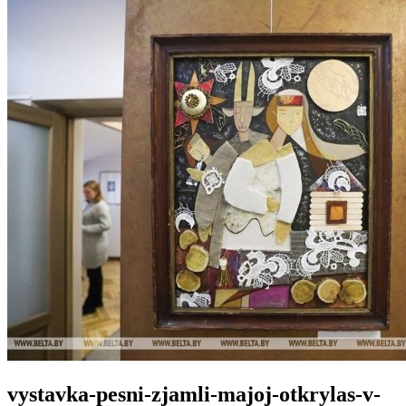
vystavka-pesni-zjamli-majoj-otkrylas-v-