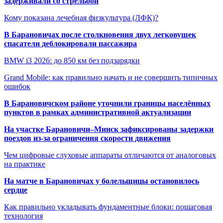
задерживали со стрельбой
Кому показана лечебная физкультура (ЛФК)?
В Барановичах после столкновения двух легковушек
спасатели деблокировали пассажира
BMW i3 2026: до 850 км без подзарядки
Grand Mobile: как правильно начать и не совершить типичных
ошибок
В Барановичском районе уточнили границы населённых
пунктов в рамках административной актуализации
На участке Барановичи–Минск зафиксированы задержки
поездов из-за ограничения скорости движения
Чем цифровые слуховые аппараты отличаются от аналоговых
на практике
На матче в Барановичах у болельщицы остановилось
сердце
Как правильно укладывать фундаментные блоки: пошаговая
технология