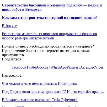
Строительство бассейнов и хамамов под ключ — полный
цикл работ в Беларуси
Как заказать строительство зданий из сэндвич-панелей
В фокусе
Реализация масштабных проектов продвижения бизнесов
любого размера инструментами…
Почему бизнесу необходимо продвигаться в интернете?
Продвижение бизнеса в интернете имеет ряд важных
преимуществ…
Поделиться
Facebook
Twitter
Google+
WhatsApp
Pinterest
Эл. адрес
Viber
Интересное:
Что можно и чего нельзя делать в Ильин день
Под Гродно водитель сам признался ГАИ, что едет без прав.…
В Беларусь массово въезжают Tesla Cybertruck