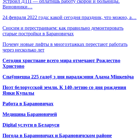
Устроил ДТП — оплатишь работу скорой и больницы.
Виновники…
24 февраля 2022 года: какой сегодня праздник, что можно, а…
Сносим и перестраиваем: как правильно демонтировать
старые постройки в Барановичах
Почему новые лифты в многоэтажках перестают работать
через несколько лет
Сегодня христиане всего мира отмечают Рождество
Христово
Спаўняецца 225 гадоў з дня нараджэння Адама Міцкевіча
Поэт белорусской земли. К 140-летию со дня рождения
Янки Купалы
Работа в Барановичах
Медицина Барановичей
Digital услуги в Беларуси
Погода в Барановичах и Барановичском районе