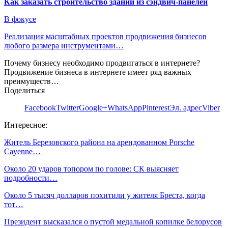
Как заказать строительство зданий из сэндвич-панелей
В фокусе
Реализация масштабных проектов продвижения бизнесов
любого размера инструментами…
Почему бизнесу необходимо продвигаться в интернете?
Продвижение бизнеса в интернете имеет ряд важных
преимуществ…
Поделиться
Facebook
Twitter
Google+
WhatsApp
Pinterest
Эл. адрес
Viber
Интересное:
Житель Березовского района на арендованном Porsche
Cayenne…
Около 20 ударов топором по голове: СК выясняет
подробности…
Около 5 тысяч долларов похитили у жителя Бреста, когда
тот…
Президент высказался о пустой медальной копилке белорусов