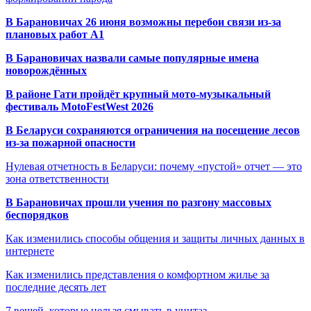
В Барановичах 26 июня возможны перебои связи из-за
плановых работ A1
В Барановичах назвали самые популярные имена
новорождённых
В районе Гати пройдёт крупный мото-музыкальный
фестиваль MotoFestWest 2026
В Беларуси сохраняются ограничения на посещение лесов
из-за пожарной опасности
Нулевая отчетность в Беларуси: почему «пустой» отчет — это
зона ответственности
В Барановичах прошли учения по разгону массовых
беспорядков
Как изменились способы общения и защиты личных данных в
интернете
Как изменились представления о комфортном жилье за
последние десять лет
7 вещей, которые нельзя смывать в унитаз