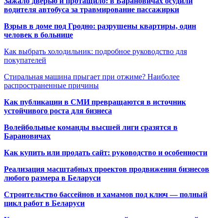
Зажало дверью и протащило: в Барановичах осудили
водителя автобуса за травмирование пассажирки
Взрыв в доме под Гродно: разрушены квартиры, один
человек в больнице
Как выбрать холодильник: подробное руководство для
покупателей
Стиральная машина прыгает при отжиме? Наиболее
распространенные причины
Как публикации в СМИ превращаются в источник
устойчивого роста для бизнеса
Волейбольные команды высшей лиги сразятся в
Барановичах
Как купить или продать сайт: руководство и особенности
Реализация масштабных проектов продвижения бизнесов
любого размера в Беларуси
Строительство бассейнов и хамамов под ключ — полный
цикл работ в Беларуси