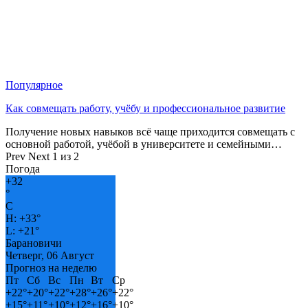
Популярное
Как совмещать работу, учёбу и профессиональное развитие
Получение новых навыков всё чаще приходится совмещать с
основной работой, учёбой в университете и семейными…
Prev
Next
1 из 2
Погода
+
32
°
C
H:
+
33°
L:
+
21°
Барановичи
Четверг, 06 Август
Прогноз на неделю
Пт
Сб
Вс
Пн
Вт
Ср
+
22°
+
20°
+
22°
+
28°
+
26°
+
22°
+
15°
+
11°
+
10°
+
12°
+
16°
+
10°