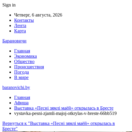
Sign in
Четверг, 6 августа, 2026
Контакты
Лента
Карта
Барановичи
Главная
Экономика
Общество
Происшествия
Погода
В мире
baranovichi.by
Главная
Афиша
Выставка «Песні зямлі маёй» открылась в Бресте
vystavka-pesni-zjamli-majoj-otkrylas-v-breste-66bb519
Вернуться к "Выставка «Песні зямлі маёй» открылась в
Бресте"