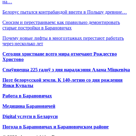
на…
Белорус пытался контрабандой ввезти в Польшу древние…
Сносим и перестраиваем: как правильно демонтировать
старые постройки в Барановичах
Почему новые лифты в многоэтажках перестают работать
через несколько лет
Сегодня христиане всего мира отмечают Рождество
Христово
Спаўняецца 225 гадоў з дня нараджэння Адама Міцкевіча
Поэт белорусской земли. К 140-летию со дня рождения
Янки Купалы
Работа в Барановичах
Медицина Барановичей
Digital услуги в Беларуси
Погода в Барановичах и Барановичском районе