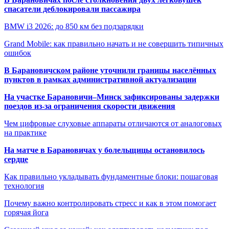
спасатели деблокировали пассажира
BMW i3 2026: до 850 км без подзарядки
Grand Mobile: как правильно начать и не совершить типичных
ошибок
В Барановичском районе уточнили границы населённых
пунктов в рамках административной актуализации
На участке Барановичи–Минск зафиксированы задержки
поездов из-за ограничения скорости движения
Чем цифровые слуховые аппараты отличаются от аналоговых
на практике
На матче в Барановичах у болельщицы остановилось
сердце
Как правильно укладывать фундаментные блоки: пошаговая
технология
Почему важно контролировать стресс и как в этом помогает
горячая йога