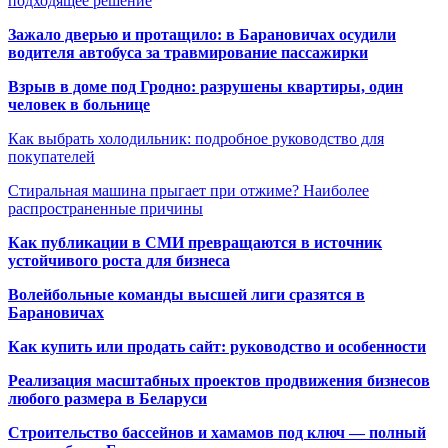
подходящее решение
Зажало дверью и протащило: в Барановичах осудили
водителя автобуса за травмирование пассажирки
Взрыв в доме под Гродно: разрушены квартиры, один
человек в больнице
Как выбрать холодильник: подробное руководство для
покупателей
Стиральная машина прыгает при отжиме? Наиболее
распространенные причины
Как публикации в СМИ превращаются в источник
устойчивого роста для бизнеса
Волейбольные команды высшей лиги сразятся в
Барановичах
Как купить или продать сайт: руководство и особенности
Реализация масштабных проектов продвижения бизнесов
любого размера в Беларуси
Строительство бассейнов и хамамов под ключ — полный