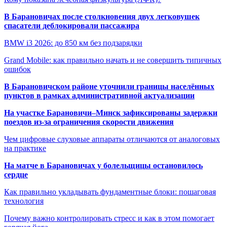
В Барановичах после столкновения двух легковушек
спасатели деблокировали пассажира
BMW i3 2026: до 850 км без подзарядки
Grand Mobile: как правильно начать и не совершить типичных
ошибок
В Барановичском районе уточнили границы населённых
пунктов в рамках административной актуализации
На участке Барановичи–Минск зафиксированы задержки
поездов из-за ограничения скорости движения
Чем цифровые слуховые аппараты отличаются от аналоговых
на практике
На матче в Барановичах у болельщицы остановилось
сердце
Как правильно укладывать фундаментные блоки: пошаговая
технология
Почему важно контролировать стресс и как в этом помогает