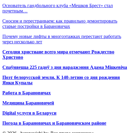
Основатель гандбольного клуба «Мешков Брест» стал
почетным…
Сносим и перестраиваем: как правильно демонтировать
старые постройки в Барановичах
Почему новые лифты в многоэтажках перестают работать
через несколько лет
Сегодня христиане всего мира отмечают Рождество
Христово
Спаўняецца 225 гадоў з дня нараджэння Адама Міцкевіча
Поэт белорусской земли. К 140-летию со дня рождения
Янки Купалы
Работа в Барановичах
Медицина Барановичей
Digital услуги в Беларуси
Погода в Барановичах и Барановичском районе