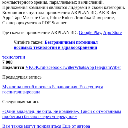
компьютерного зрения, параллельных вычислений.
Приложения компании являются лидерами в своей категории.
Компания выпустила приложения ARPLAN 3D, AR Ruler
App: Tape Measure Cam, Prime Ruler: Линейка Измерение,
Сканер документов PDF Scanner.
Где скачать приложение ARPLAN 3D:
Google Play
,
App Store
Читайте также:
Безграничный потенциал
носимых технологий в здравоохранении
технологии
7 008
Поделится
VK
OK.ru
Facebook
Twitter
WhatsApp
Telegram
Viber
Предыдущая запись
Мужчина погиб в огне в Барановичах. Его супруга
госпитализирована
Следующая запись
«Один владелец, не бита, не крашена». Такси с отмотанным
пробегом сбывают через «перекупов»
Вам также могут понравиться
Еще от автора