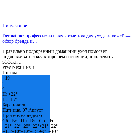
Популярное
Dermatime: профессиональная косметика для ухода за кожей —
обзор бренда и…
Правильно подобранный домашний уход помогает
поддерживать кожу в хорошем состоянии, продлевать
эффект…
Prev
Next
1 из 3
Погода
+
19
°
C
H:
+
22°
L:
+
15°
Барановичи
Пятница, 07 Август
Прогноз на неделю
Сб
Вс
Пн
Вт
Ср
Чт
+
21°
+
22°
+
28°
+
22°
+
21°
+
22°
+
12°
+
10°
+
12°
+
15°
+
9°
+
10°