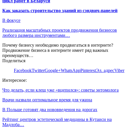
цикл работ в Беларуси
Как заказать строительство зданий из сэндвич-панелей
В фокусе
Реализация масштабных проектов продвижения бизнесов
любого размера инструментами…
Почему бизнесу необходимо продвигаться в интернете?
Продвижение бизнеса в интернете имеет ряд важных
преимуществ…
Поделиться
Facebook
Twitter
Google+
WhatsApp
Pinterest
Эл. адрес
Viber
Интересное:
Что делать, если клещ уже «вцепился»: советы энтомолога
Врачи назвали оптимальное время для ужина
В Польше готовят два нововведения на дорогах
Рейтинг центров эстетической медицины в Кутаиси на
Мадлоба…