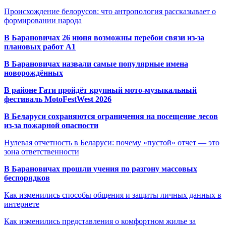
Происхождение белорусов: что антропология рассказывает о
формировании народа
В Барановичах 26 июня возможны перебои связи из-за
плановых работ A1
В Барановичах назвали самые популярные имена
новорождённых
В районе Гати пройдёт крупный мото-музыкальный
фестиваль MotoFestWest 2026
В Беларуси сохраняются ограничения на посещение лесов
из-за пожарной опасности
Нулевая отчетность в Беларуси: почему «пустой» отчет — это
зона ответственности
В Барановичах прошли учения по разгону массовых
беспорядков
Как изменились способы общения и защиты личных данных в
интернете
Как изменились представления о комфортном жилье за