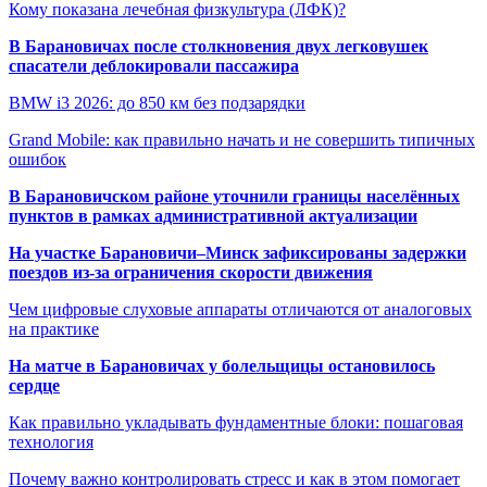
Кому показана лечебная физкультура (ЛФК)?
В Барановичах после столкновения двух легковушек
спасатели деблокировали пассажира
BMW i3 2026: до 850 км без подзарядки
Grand Mobile: как правильно начать и не совершить типичных
ошибок
В Барановичском районе уточнили границы населённых
пунктов в рамках административной актуализации
На участке Барановичи–Минск зафиксированы задержки
поездов из-за ограничения скорости движения
Чем цифровые слуховые аппараты отличаются от аналоговых
на практике
На матче в Барановичах у болельщицы остановилось
сердце
Как правильно укладывать фундаментные блоки: пошаговая
технология
Почему важно контролировать стресс и как в этом помогает