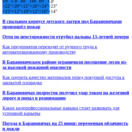
Пт
Сб
Вс
Пн
Вт
Ср
+
22°
+
20°
+
21°
+
26°
+
24°
+
23°
+
15°
+
12°
+
10°
+
12°
+
16°
+
14°
В спальном корпусе детского лагеря под Барановичами
произошёл пожар
Отец по неосторожности отрубил пальцы 13-летней дочери
Как предприятия переходят от ручного труда к
автоматизированному производству
В Барановичском районе ограничили посещение лесов из-
за высокой пожарной опасности
Как оценить качество материалов перед покупкой доступа к
закрытой площадке
В Барановичах подросток получил удар током на железной
дороге и попал в реанимацию
Какие надпрофессиональные навыки стоит развивать для
успешной карьеры
Погода в Барановичах на 25 июня: переменная облачность
и дожди