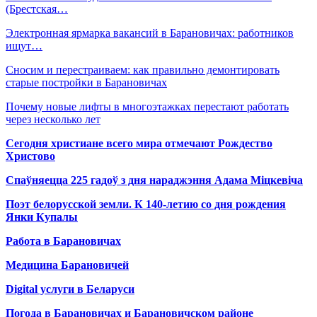
(Брестская…
Электронная ярмарка вакансий в Барановичах: работников
ищут…
Сносим и перестраиваем: как правильно демонтировать
старые постройки в Барановичах
Почему новые лифты в многоэтажках перестают работать
через несколько лет
Сегодня христиане всего мира отмечают Рождество
Христово
Спаўняецца 225 гадоў з дня нараджэння Адама Міцкевіча
Поэт белорусской земли. К 140-летию со дня рождения
Янки Купалы
Работа в Барановичах
Медицина Барановичей
Digital услуги в Беларуси
Погода в Барановичах и Барановичском районе