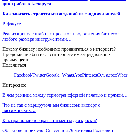
цикл работ в Беларуси
Как заказать строительство зданий из сэндвич-панелей
В фокусе
Реализация масштабных проектов продвижения бизнесов
любого размера инструментами…
Почему бизнесу необходимо продвигаться в интернете?
Продвижение бизнеса в интернете имеет ряд важных
преимуществ…
Поделиться
Facebook
Twitter
Google+
WhatsApp
Pinterest
Эл. адрес
Viber
Интересное:
В чем разница между термотрансферной печатью и прямой…
Что не так с маршруточным бизнесом: эксперт о
пассажирских…
Как правильно выбрать пигменты для краски?
Обыкновенное чудо. Спасение 276 жителям Рожковки