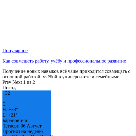
Популярное
Как совмещать работу, учёбу и профессиональное развитие
Получение новых навыков всё чаще приходится совмещать с
основной работой, учёбой в университете и семейными…
Prev
Next
1 из 2
Погода
+
32
°
C
H:
+
33°
L:
+
21°
Барановичи
Четверг, 06 Август
Прогноз на неделю