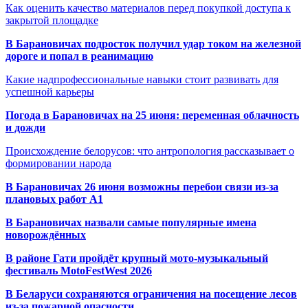
Как оценить качество материалов перед покупкой доступа к
закрытой площадке
В Барановичах подросток получил удар током на железной
дороге и попал в реанимацию
Какие надпрофессиональные навыки стоит развивать для
успешной карьеры
Погода в Барановичах на 25 июня: переменная облачность
и дожди
Происхождение белорусов: что антропология рассказывает о
формировании народа
В Барановичах 26 июня возможны перебои связи из-за
плановых работ A1
В Барановичах назвали самые популярные имена
новорождённых
В районе Гати пройдёт крупный мото-музыкальный
фестиваль MotoFestWest 2026
В Беларуси сохраняются ограничения на посещение лесов
из-за пожарной опасности