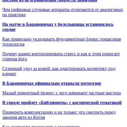
Чем цифровые слуховые аппараты отличаются от аналоговых
на практике
На матче в Барановичах у болельщицы остановилось
сердце
Как правильно укладывать фундаментные блоки: пошаговая
технология
Почему важно контролировать стресс и как в этом помогает
горячая йога
Сезонный уход за кожей: как адаптировать косметику под
климат
В Барановичах официально открыли мотосезон
Малый ремонтный бизнес: с чего начинают частные мастера
В городе пройдет «Библионочь» с космической тематикой
Проверить комплектацию и не только: что смотреть перед
заказом авто из Китая
Как соотнести видеокарту с монитором