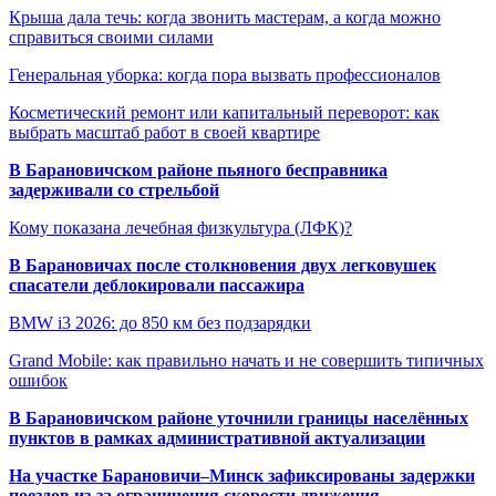
Крыша дала течь: когда звонить мастерам, а когда можно
справиться своими силами
Генеральная уборка: когда пора вызвать профессионалов
Косметический ремонт или капитальный переворот: как
выбрать масштаб работ в своей квартире
В Барановичском районе пьяного бесправника
задерживали со стрельбой
Кому показана лечебная физкультура (ЛФК)?
В Барановичах после столкновения двух легковушек
спасатели деблокировали пассажира
BMW i3 2026: до 850 км без подзарядки
Grand Mobile: как правильно начать и не совершить типичных
ошибок
В Барановичском районе уточнили границы населённых
пунктов в рамках административной актуализации
На участке Барановичи–Минск зафиксированы задержки
поездов из-за ограничения скорости движения