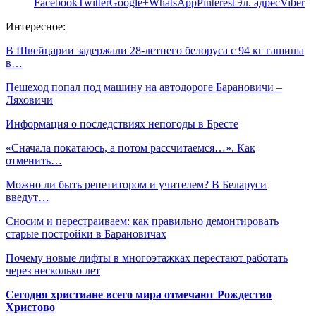
Facebook
Twitter
Google+
WhatsApp
Pinterest
Эл. адрес
Viber
Интересное:
В Швейцарии задержали 28-летнего белоруса с 94 кг гашиша
в…
Пешеход попал под машину на автодороге Барановичи –
Ляховичи
Информация о последствиях непогоды в Бресте
«Сначала покатаюсь, а потом рассчитаемся…». Как
отменить…
Можно ли быть репетитором и учителем? В Беларуси
введут…
Сносим и перестраиваем: как правильно демонтировать
старые постройки в Барановичах
Почему новые лифты в многоэтажках перестают работать
через несколько лет
Сегодня христиане всего мира отмечают Рождество
Христово