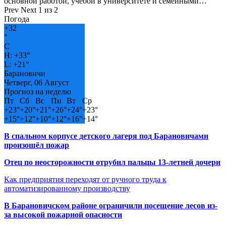
основной работой, учёбой в университете и семейными…
Prev
Next
1 из 2
Погода
+
32
°
C
H:
+
33°
L:
+
21°
Барановичи
Четверг, 06 Август
Прогноз на неделю
Пт
Сб
Вс
Пн
Вт
Ср
+
23°
+
20°
+
21°
+
26°
+
24°
+
23°
+
15°
+
12°
+
10°
+
12°
+
16°
+
14°
В спальном корпусе детского лагеря под Барановичами
произошёл пожар
Отец по неосторожности отрубил пальцы 13-летней дочери
Как предприятия переходят от ручного труда к
автоматизированному производству
В Барановичском районе ограничили посещение лесов из-
за высокой пожарной опасности