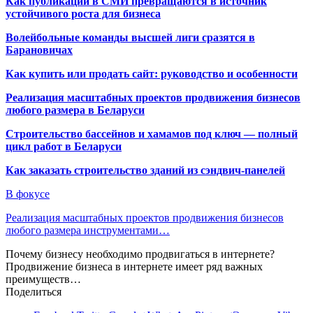
Как публикации в СМИ превращаются в источник
устойчивого роста для бизнеса
Волейбольные команды высшей лиги сразятся в
Барановичах
Как купить или продать сайт: руководство и особенности
Реализация масштабных проектов продвижения бизнесов
любого размера в Беларуси
Строительство бассейнов и хамамов под ключ — полный
цикл работ в Беларуси
Как заказать строительство зданий из сэндвич-панелей
В фокусе
Реализация масштабных проектов продвижения бизнесов
любого размера инструментами…
Почему бизнесу необходимо продвигаться в интернете?
Продвижение бизнеса в интернете имеет ряд важных
преимуществ…
Поделиться