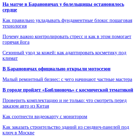
На матче в Барановичах у болельщицы остановилось
сердце
Как правильно укладывать фундаментные блоки: пошаговая
технология
Почему важно контролировать стресс и как в этом помогает
горячая йога
Сезонный уход за кожей: как адаптировать косметику под
климат
В Барановичах официально открыли мотосезон
Малый ремонтный бизнес: с чего начинают частные мастера
В городе пройдет «Библионочь» с космической тематикой
Проверить комплектацию и не только: что смотреть перед
заказом авто из Китая
Как соотнести видеокарту с монитором
Как заказать строительство зданий из сэндвич-панелей под
ключ в Москве