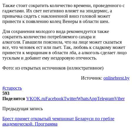
Также стоит сократить количество времени, проведенного с
гаджетами. Их свет негативно влияет на эпидермис, а
привычка сидеть с наклоненной вниз головой может
привести к появлению колец Венеры в области шеи.
Для сохранения молодого вида рекомендуется также
сократить количество потребляемого сахара и
алкоголя. Гавашели пояснила, что на лице может сказаться
все, что человек ест или пьет. Так, любовь к сладкому может
привести к морщинам в области лба, а алкоголь сделает лицо
тусклым и добавит ему нездоровую отечность.
Фото: из открытых источников (иллюстративное)
Источник:
onlinebrest.by
#старость
593
Поделится
VK
OK.ru
Facebook
Twitter
WhatsApp
Telegram
Viber
Предыдущая запись
Брест примет открытый чемпионат Беларуси по гребле
академической. Программа