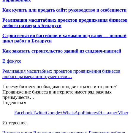
Как купить или продать сайт: руководство и особенности
Реализация масштабных проектов продвижения бизнесов
любого размера в Беларуси
Строительство бассейнов и хамамов под ключ — полный
цикл работ в Беларуси
Как заказать строительство зданий из сэндвич-панелей
В фокусе
Реализация масштабных проектов продвижения бизнесов
любого размера инструментами…
Почему бизнесу необходимо продвигаться в интернете?
Продвижение бизнеса в интернете имеет ряд важных
преимуществ…
Поделиться
Facebook
Twitter
Google+
WhatsApp
Pinterest
Эл. адрес
Viber
Интересное:
Читательница: Вот такие огурцы растут в Брестском районе…