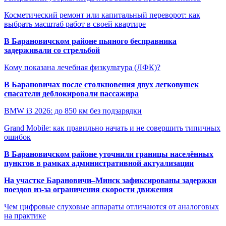
Косметический ремонт или капитальный переворот: как
выбрать масштаб работ в своей квартире
В Барановичском районе пьяного бесправника
задерживали со стрельбой
Кому показана лечебная физкультура (ЛФК)?
В Барановичах после столкновения двух легковушек
спасатели деблокировали пассажира
BMW i3 2026: до 850 км без подзарядки
Grand Mobile: как правильно начать и не совершить типичных
ошибок
В Барановичском районе уточнили границы населённых
пунктов в рамках административной актуализации
На участке Барановичи–Минск зафиксированы задержки
поездов из-за ограничения скорости движения
Чем цифровые слуховые аппараты отличаются от аналоговых
на практике