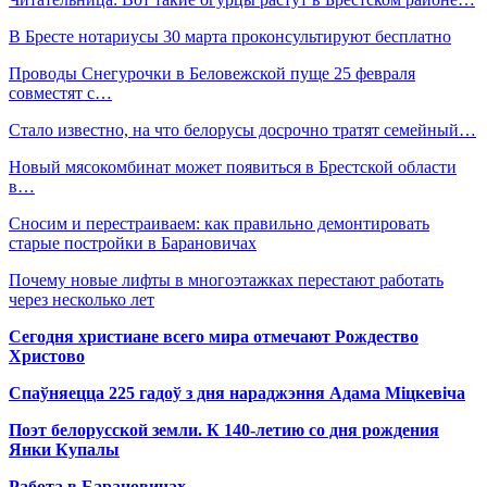
В Бресте нотариусы 30 марта проконсультируют бесплатно
Проводы Снегурочки в Беловежской пуще 25 февраля
совместят с…
Стало известно, на что белорусы досрочно тратят семейный…
Новый мясокомбинат может появиться в Брестской области
в…
Сносим и перестраиваем: как правильно демонтировать
старые постройки в Барановичах
Почему новые лифты в многоэтажках перестают работать
через несколько лет
Сегодня христиане всего мира отмечают Рождество
Христово
Спаўняецца 225 гадоў з дня нараджэння Адама Міцкевіча
Поэт белорусской земли. К 140-летию со дня рождения
Янки Купалы
Работа в Барановичах