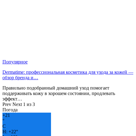
Популярное
Dermatime: профессиональная косметика для ухода за кожей —
обзор бренда и…
Правильно подобранный домашний уход помогает
поддерживать кожу в хорошем состоянии, продлевать
эффект…
Prev
Next
1 из 3
Погода
+
21
°
C
H:
+
22°