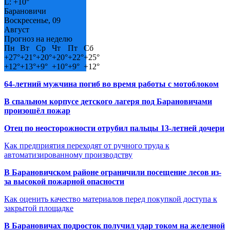
L:
+
10°
Барановичи
Воскресенье, 09
Август
Прогноз на неделю
Пн
Вт
Ср
Чт
Пт
Сб
+
27°
+
21°
+
20°
+
20°
+
22°
+
25°
+
12°
+
13°
+
9°
+
10°
+
9°
+
12°
64-летний мужчина погиб во время работы с мотоблоком
В спальном корпусе детского лагеря под Барановичами
произошёл пожар
Отец по неосторожности отрубил пальцы 13-летней дочери
Как предприятия переходят от ручного труда к
автоматизированному производству
В Барановичском районе ограничили посещение лесов из-
за высокой пожарной опасности
Как оценить качество материалов перед покупкой доступа к
закрытой площадке
В Барановичах подросток получил удар током на железной