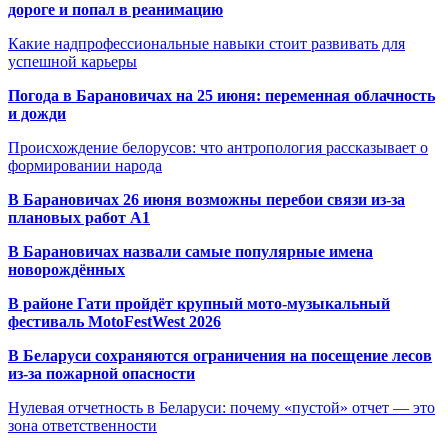
дороге и попал в реанимацию
Какие надпрофессиональные навыки стоит развивать для
успешной карьеры
Погода в Барановичах на 25 июня: переменная облачность
и дожди
Происхождение белорусов: что антропология рассказывает о
формировании народа
В Барановичах 26 июня возможны перебои связи из-за
плановых работ A1
В Барановичах назвали самые популярные имена
новорождённых
В районе Гати пройдёт крупный мото-музыкальный
фестиваль MotoFestWest 2026
В Беларуси сохраняются ограничения на посещение лесов
из-за пожарной опасности
Нулевая отчетность в Беларуси: почему «пустой» отчет — это
зона ответственности