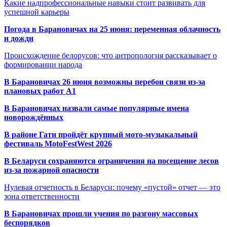
Какие надпрофессиональные навыки стоит развивать для
успешной карьеры
Погода в Барановичах на 25 июня: переменная облачность
и дожди
Происхождение белорусов: что антропология рассказывает о
формировании народа
В Барановичах 26 июня возможны перебои связи из-за
плановых работ A1
В Барановичах назвали самые популярные имена
новорождённых
В районе Гати пройдёт крупный мото-музыкальный
фестиваль MotoFestWest 2026
В Беларуси сохраняются ограничения на посещение лесов
из-за пожарной опасности
Нулевая отчетность в Беларуси: почему «пустой» отчет — это
зона ответственности
В Барановичах прошли учения по разгону массовых
беспорядков