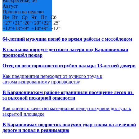
Воскресенье, 09
Август
Прогноз на неделю
Пн
Вт
Ср
Чт
Пт
Сб
+
27°
+
21°
+
20°
+
20°
+
22°
+
25°
+
12°
+
13°
+
9°
+
10°
+
9°
+
12°
64-летний мужчина погиб во время работы с мотоблоком
В спальном корпусе детского лагеря под Барановичами
произошёл пожар
Отец по неосторожности отрубил пальцы 13-летней дочери
Как предприятия переходят от ручного труда к
автоматизированному производству
В Барановичском районе ограничили посещение лесов из-
за высокой пожарной опасности
Как оценить качество материалов перед покупкой доступа к
закрытой площадке
В Барановичах подросток получил удар током на железной
дороге и попал в реанимацию