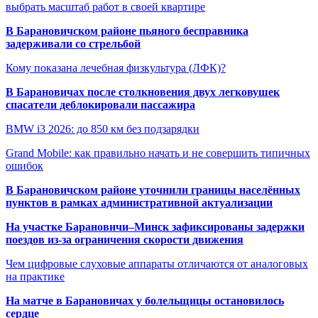
выбрать масштаб работ в своей квартире
В Барановичском районе пьяного бесправника
задерживали со стрельбой
Кому показана лечебная физкультура (ЛФК)?
В Барановичах после столкновения двух легковушек
спасатели деблокировали пассажира
BMW i3 2026: до 850 км без подзарядки
Grand Mobile: как правильно начать и не совершить типичных
ошибок
В Барановичском районе уточнили границы населённых
пунктов в рамках административной актуализации
На участке Барановичи–Минск зафиксированы задержки
поездов из-за ограничения скорости движения
Чем цифровые слуховые аппараты отличаются от аналоговых
на практике
На матче в Барановичах у болельщицы остановилось
сердце