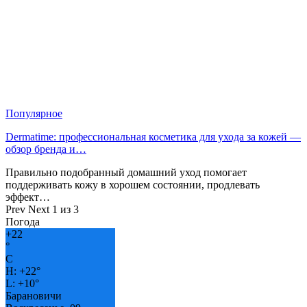
Популярное
Dermatime: профессиональная косметика для ухода за кожей —
обзор бренда и…
Правильно подобранный домашний уход помогает
поддерживать кожу в хорошем состоянии, продлевать
эффект…
Prev
Next
1 из 3
Погода
+
22
°
C
H:
+
22°
L:
+
10°
Барановичи