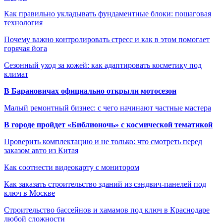
Как правильно укладывать фундаментные блоки: пошаговая
технология
Почему важно контролировать стресс и как в этом помогает
горячая йога
Сезонный уход за кожей: как адаптировать косметику под
климат
В Барановичах официально открыли мотосезон
Малый ремонтный бизнес: с чего начинают частные мастера
В городе пройдет «Библионочь» с космической тематикой
Проверить комплектацию и не только: что смотреть перед
заказом авто из Китая
Как соотнести видеокарту с монитором
Как заказать строительство зданий из сэндвич-панелей под
ключ в Москве
Строительство бассейнов и хамамов под ключ в Краснодаре
любой сложности