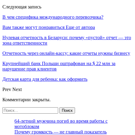
Следующая запись
В чем специфика международного перевозчика?
Вам также могут понравиться
Еще от автора
Нулевая отчетность в Беларуси: почему «пустой» отчет — это
зона ответственности
Отчетность через онлайн-кассу: какие отчеты нужны бизнесу
Крупнейший банк Польши оштрафован на $ 22 млн за
нарушение прав клиентов
Детская карта для ребенка: как оформить
Prev
Next
Комментарии закрыты.
64-летний мужчина погиб во время работы с
мотоблоком
Почему громкость — не главный показатель