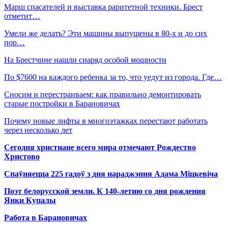
Марш спасателей и выставка раритетной техники. Брест
отметит…
Умели же делать? Эти машины выпущены в 80-х и до сих
пор…
На Брестчине нашли снаряд особой мощности
По $7600 на каждого ребенка за то, что уедут из города. Где…
Сносим и перестраиваем: как правильно демонтировать
старые постройки в Барановичах
Почему новые лифты в многоэтажках перестают работать
через несколько лет
Сегодня христиане всего мира отмечают Рождество
Христово
Спаўняецца 225 гадоў з дня нараджэння Адама Міцкевіча
Поэт белорусской земли. К 140-летию со дня рождения
Янки Купалы
Работа в Барановичах