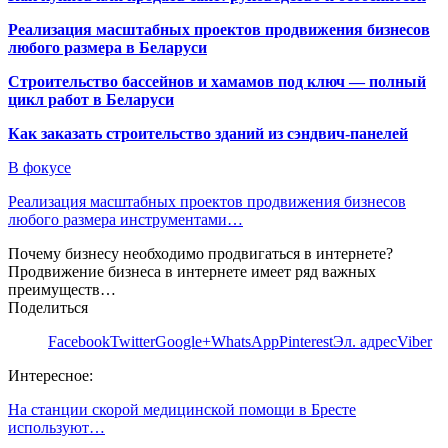
Реализация масштабных проектов продвижения бизнесов
любого размера в Беларуси
Строительство бассейнов и хамамов под ключ — полный
цикл работ в Беларуси
Как заказать строительство зданий из сэндвич-панелей
В фокусе
Реализация масштабных проектов продвижения бизнесов
любого размера инструментами…
Почему бизнесу необходимо продвигаться в интернете?
Продвижение бизнеса в интернете имеет ряд важных
преимуществ…
Поделиться
Facebook
Twitter
Google+
WhatsApp
Pinterest
Эл. адрес
Viber
Интересное:
На станции скорой медицинской помощи в Бресте
используют…