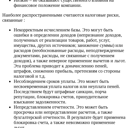
Низкие – не оказывают существенного влияния на
финансовое положение компании.
Наиболее распространенными считаются налоговые риски,
связанные :
Некорректным исчислением базы. Это могут быть
ошибки в определении доходов (непризнание доходов,
полученных от реализации товаров, работ, услуг,
имущества, других источников; занижение суммы) или
расходов (необоснованные расходы, неподтвержденные
документами, расходы, не связанные с получением
доходов), а также неверное применение вычетов и льгот.
Эта проблема приводит к доначислению пеней,
штрафов, снижению прибыль, претензиям со стороны
налоговой и т.д.
Несоблюдением сроков уплаты. Это может быть
несвоевременная уплата налогов или неуплата пеней.
Последствием будут штрафные санкции, порча
репутации, блокировка счетов, принудительное
взыскание задолженности.
Непредставлением отчетности. Это может быть
просрочка или непредставление расчетов, а также
бухгалтерской отчетности. В результате будет применена
блокировка счета, а также невозможно применение
льгот.