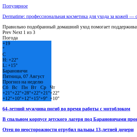
Популярное
Dermatime: профессиональная косметика для ухода за кожей —
Правильно подобранный домашний уход помогает поддерживат
Prev
Next
1 из 3
Погода
+
19
°
C
H:
+
22°
L:
+
15°
Барановичи
Пятница, 07 Август
Прогноз на неделю
Сб
Вс
Пн
Вт
Ср
Чт
+
21°
+
22°
+
28°
+
22°
+
21°
+
22°
+
12°
+
10°
+
12°
+
15°
+
9°
+
10°
64-летний мужчина погиб во время работы с мотоблоком
В спальном корпусе детского лагеря под Барановичами пр
Отец по неосторожности отрубил пальцы 13-летней дочери