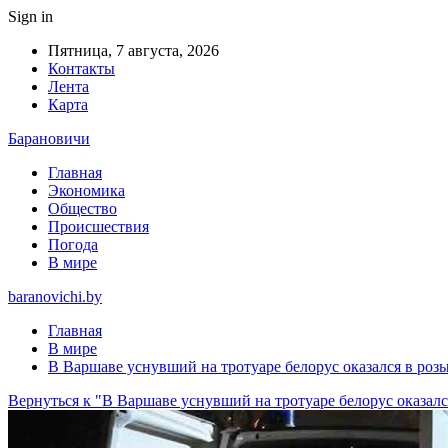
Sign in
Пятница, 7 августа, 2026
Контакты
Лента
Карта
Барановичи
Главная
Экономика
Общество
Происшествия
Погода
В мире
baranovichi.by
Главная
В мире
В Варшаве уснувший на тротуаре белорус оказался в роз
Вернуться к "В Варшаве уснувший на тротуаре белорус оказалс