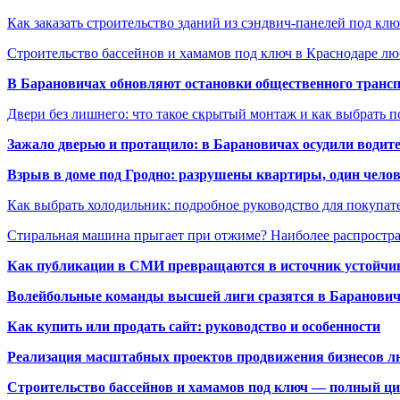
Как заказать строительство зданий из сэндвич-панелей под кл
Строительство бассейнов и хамамов под ключ в Краснодаре л
В Барановичах обновляют остановки общественного транс
Двери без лишнего: что такое скрытый монтаж и как выбрать 
Зажало дверью и протащило: в Барановичах осудили водите
Взрыв в доме под Гродно: разрушены квартиры, один челов
Как выбрать холодильник: подробное руководство для покупат
Стиральная машина прыгает при отжиме? Наиболее распрост
Как публикации в СМИ превращаются в источник устойчиво
Волейбольные команды высшей лиги сразятся в Баранови
Как купить или продать сайт: руководство и особенности
Реализация масштабных проектов продвижения бизнесов лю
Строительство бассейнов и хамамов под ключ — полный ци