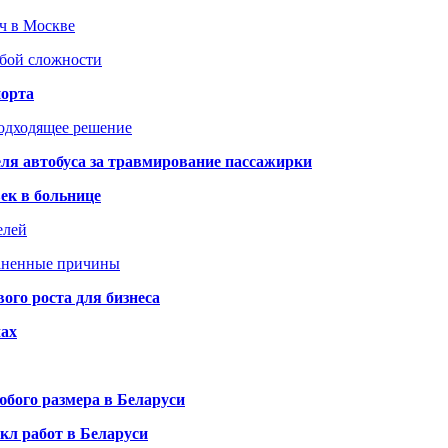
юч в Москве
юбой сложности
порта
подходящее решение
ля автобуса за травмирование пассажирки
ек в больнице
елей
раненные причины
го роста для бизнеса
чах
бого размера в Беларуси
кл работ в Беларуси