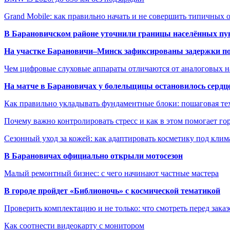
Grand Mobile: как правильно начать и не совершить типичных
В Барановичском районе уточнили границы населённых пу
На участке Барановичи–Минск зафиксированы задержки пое
Чем цифровые слуховые аппараты отличаются от аналоговых н
На матче в Барановичах у болельщицы остановилось сердц
Как правильно укладывать фундаментные блоки: пошаговая те
Почему важно контролировать стресс и как в этом помогает гор
Сезонный уход за кожей: как адаптировать косметику под клим
В Барановичах официально открыли мотосезон
Малый ремонтный бизнес: с чего начинают частные мастера
В городе пройдет «Библионочь» с космической тематикой
Проверить комплектацию и не только: что смотреть перед заказ
Как соотнести видеокарту с монитором