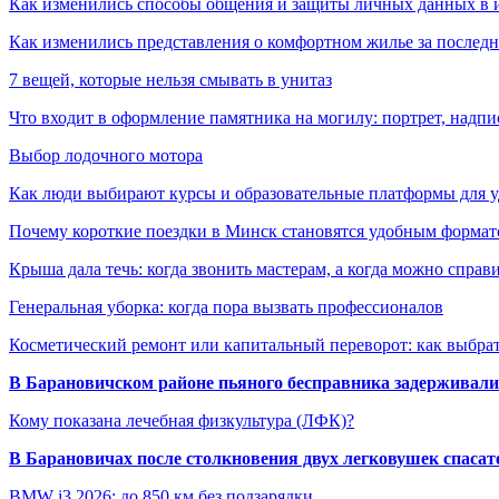
Как изменились способы общения и защиты личных данных в 
Как изменились представления о комфортном жилье за последни
7 вещей, которые нельзя смывать в унитаз
Что входит в оформление памятника на могилу: портрет, надпис
Выбор лодочного мотора
Как люди выбирают курсы и образовательные платформы для 
Почему короткие поездки в Минск становятся удобным формат
Крыша дала течь: когда звонить мастерам, а когда можно справ
Генеральная уборка: когда пора вызвать профессионалов
Косметический ремонт или капитальный переворот: как выбрат
В Барановичском районе пьяного бесправника задерживали 
Кому показана лечебная физкультура (ЛФК)?
В Барановичах после столкновения двух легковушек спаса
BMW i3 2026: до 850 км без подзарядки