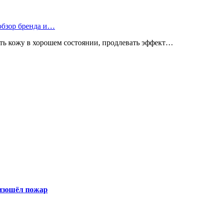
 обзор бренда и…
ь кожу в хорошем состоянии, продлевать эффект…
оизошёл пожар