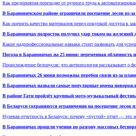
Как предприятия переходят от ручного труда к автоматизиров
В Барановичском районе ограничили посещение лесов из-з
Как оценить качество материалов перед покупкой доступа к з
В Барановичах подросток получил удар током на железной 
Какие надпрофессиональные навыки стоит развивать для успе
Погода в Барановичах на 25 июня: переменная облачность 
Происхождение белорусов: что антропология рассказывает о 
В Барановичах 26 июня возможны перебои связи из-за план
В Барановичах назвали самые популярные имена новорож
В районе Гати пройдёт крупный мото-музыкальный фестива
В Беларуси сохраняются ограничения на посещение лесов и
Нулевая отчетность в Беларуси: почему «пустой» отчет — это 
В Барановичах прошли учения по разгону массовых беспор