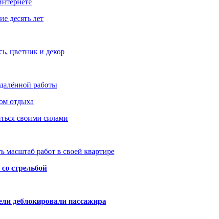
интернете
е десять лет
ь, цветник и декор
удалённой работы
ом отдыха
иться своими силами
ь масштаб работ в своей квартире
со стрельбой
тели деблокировали пассажира