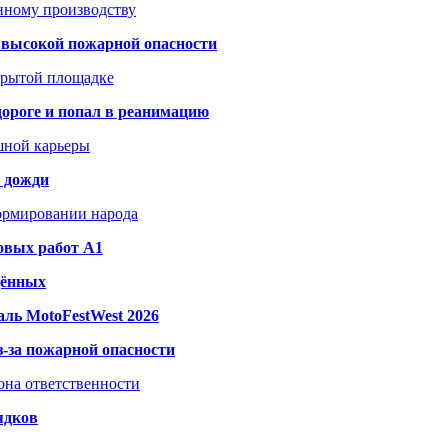
анному производству
а высокой пожарной опасности
акрытой площадке
дороге и попал в реанимацию
шной карьеры
и дожди
формировании народа
овых работ A1
дённых
ль MotoFestWest 2026
з-за пожарной опасности
зона ответственности
ядков