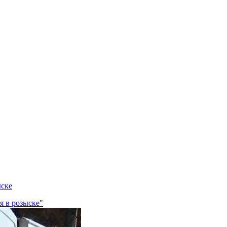
ыске
я в розыске"