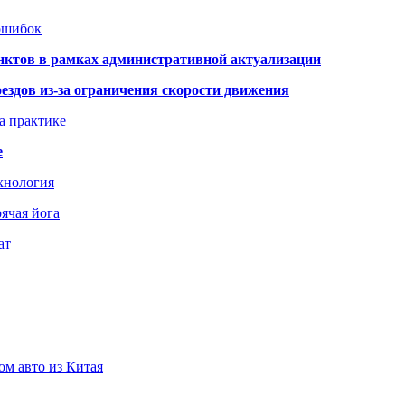
 ошибок
нктов в рамках административной актуализации
здов из-за ограничения скорости движения
а практике
е
хнология
ячая йога
ат
ом авто из Китая