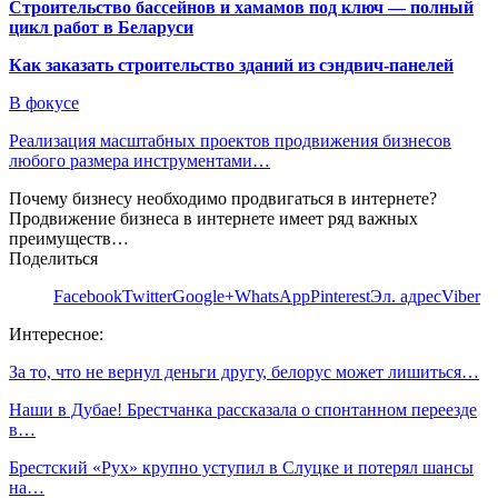
Строительство бассейнов и хамамов под ключ — полный
цикл работ в Беларуси
Как заказать строительство зданий из сэндвич-панелей
В фокусе
Реализация масштабных проектов продвижения бизнесов
любого размера инструментами…
Почему бизнесу необходимо продвигаться в интернете?
Продвижение бизнеса в интернете имеет ряд важных
преимуществ…
Поделиться
Facebook
Twitter
Google+
WhatsApp
Pinterest
Эл. адрес
Viber
Интересное:
За то, что не вернул деньги другу, белорус может лишиться…
Наши в Дубае! Брестчанка рассказала о спонтанном переезде
в…
Брестский «Рух» крупно уступил в Слуцке и потерял шансы
на…