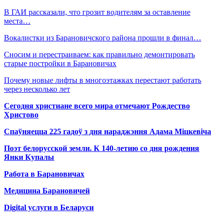
В ГАИ рассказали, что грозит водителям за оставление
места…
Вокалистки из Барановичского района прошли в финал…
Сносим и перестраиваем: как правильно демонтировать
старые постройки в Барановичах
Почему новые лифты в многоэтажках перестают работать
через несколько лет
Сегодня христиане всего мира отмечают Рождество
Христово
Спаўняецца 225 гадоў з дня нараджэння Адама Міцкевіча
Поэт белорусской земли. К 140-летию со дня рождения
Янки Купалы
Работа в Барановичах
Медицина Барановичей
Digital услуги в Беларуси