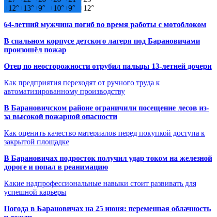
+
12°
+
13°
+
9°
+
10°
+
9°
+
12°
64-летний мужчина погиб во время работы с мотоблоком
В спальном корпусе детского лагеря под Барановичами
произошёл пожар
Отец по неосторожности отрубил пальцы 13-летней дочери
Как предприятия переходят от ручного труда к
автоматизированному производству
В Барановичском районе ограничили посещение лесов из-
за высокой пожарной опасности
Как оценить качество материалов перед покупкой доступа к
закрытой площадке
В Барановичах подросток получил удар током на железной
дороге и попал в реанимацию
Какие надпрофессиональные навыки стоит развивать для
успешной карьеры
Погода в Барановичах на 25 июня: переменная облачность