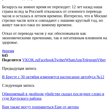
Беларусь на зимнее время не переходит: 12 лет назад наша
страна вслед за Россией отказалась от сезонного перевода
часов и осталась в летнем времени. Интересно, что в Москве
стрелки часов хотя и совпадают с нашими круглый год, но
живут там все-таки по зимнему времени.
Отказ от перевода часов у нас обосновывали как
экономическими причинами, так и негативным влиянием на
здоровье.
#время
645
Поделится
VK
OK.ru
Facebook
Twitter
WhatsApp
Telegram
Viber
Предыдущая запись
В Бресте с 30 октября изменяется расписание автобуса №12
Следующая запись
Обвиняемый в двойном убийстве сказал последнее слово в
суде Крупского района
Вам также могут понравиться
Еще от автора