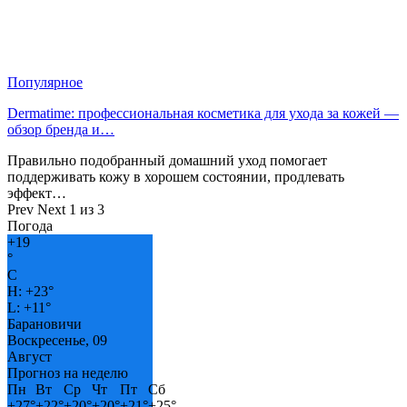
Популярное
Dermatime: профессиональная косметика для ухода за кожей —
обзор бренда и…
Правильно подобранный домашний уход помогает
поддерживать кожу в хорошем состоянии, продлевать
эффект…
Prev
Next
1 из 3
Погода
+
19
°
C
H:
+
23°
L:
+
11°
Барановичи
Воскресенье, 09
Август
Прогноз на неделю
Пн
Вт
Ср
Чт
Пт
Сб
+
27°
+
22°
+
20°
+
20°
+
21°
+
25°