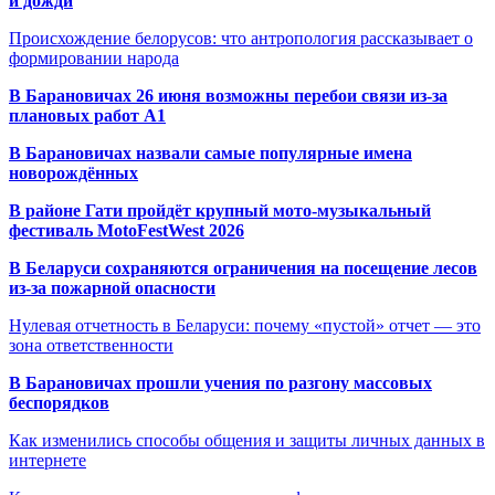
и дожди
Происхождение белорусов: что антропология рассказывает о
формировании народа
В Барановичах 26 июня возможны перебои связи из-за
плановых работ A1
В Барановичах назвали самые популярные имена
новорождённых
В районе Гати пройдёт крупный мото-музыкальный
фестиваль MotoFestWest 2026
В Беларуси сохраняются ограничения на посещение лесов
из-за пожарной опасности
Нулевая отчетность в Беларуси: почему «пустой» отчет — это
зона ответственности
В Барановичах прошли учения по разгону массовых
беспорядков
Как изменились способы общения и защиты личных данных в
интернете