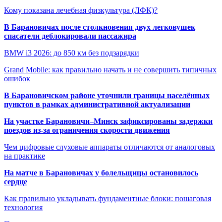
Кому показана лечебная физкультура (ЛФК)?
В Барановичах после столкновения двух легковушек
спасатели деблокировали пассажира
BMW i3 2026: до 850 км без подзарядки
Grand Mobile: как правильно начать и не совершить типичных
ошибок
В Барановичском районе уточнили границы населённых
пунктов в рамках административной актуализации
На участке Барановичи–Минск зафиксированы задержки
поездов из-за ограничения скорости движения
Чем цифровые слуховые аппараты отличаются от аналоговых
на практике
На матче в Барановичах у болельщицы остановилось
сердце
Как правильно укладывать фундаментные блоки: пошаговая
технология