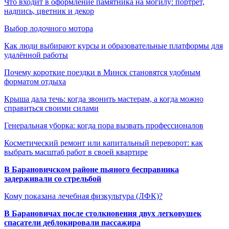
Что входит в оформление памятника на могилу: портрет,
надпись, цветник и декор
Выбор лодочного мотора
Как люди выбирают курсы и образовательные платформы для
удалённой работы
Почему короткие поездки в Минск становятся удобным
форматом отдыха
Крыша дала течь: когда звонить мастерам, а когда можно
справиться своими силами
Генеральная уборка: когда пора вызвать профессионалов
Косметический ремонт или капитальный переворот: как
выбрать масштаб работ в своей квартире
В Барановичском районе пьяного бесправника
задерживали со стрельбой
Кому показана лечебная физкультура (ЛФК)?
В Барановичах после столкновения двух легковушек
спасатели деблокировали пассажира