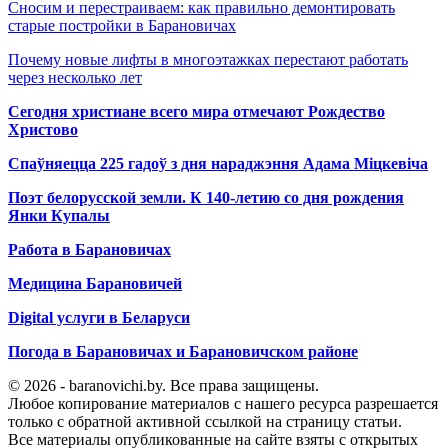
Сносим и перестраиваем: как правильно демонтировать
старые постройки в Барановичах
Почему новые лифты в многоэтажках перестают работать
через несколько лет
Сегодня христиане всего мира отмечают Рождество
Христово
Спаўняецца 225 гадоў з дня нараджэння Адама Міцкевіча
Поэт белорусской земли. К 140-летию со дня рождения
Янки Купалы
Работа в Барановичах
Медицина Барановичей
Digital услуги в Беларуси
Погода в Барановичах и Барановичском районе
© 2026 - baranovichi.by. Все права защищены.
Любое копирование материалов с нашего ресурса разрешается
только с обратной активной ссылкой на страницу статьи.
Все материалы опубликованные на сайте взяты с открытых