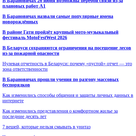
В Барановичах 26 июня возможны перебои связи из-за
плановых работ A1
В Барановичах назвали самые популярные имена
новорождённых
В районе Гати пройдёт крупный мото-музыкальный
фестиваль MotoFestWest 2026
В Беларуси сохраняются ограничения на посещение лесов
из-за пожарной опасности
Нулевая отчетность в Беларуси: почему «пустой» отчет — это
зона ответственности
В Барановичах прошли учения по разгону массовых
беспорядков
Как изменились способы общения и защиты личных данных в
интернете
Как изменились представления о комфортном жилье за
последние десять лет
7 вещей, которые нельзя смывать в унитаз