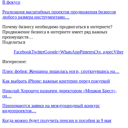
В фокусе
Реализация масштабных проектов продвижения бизнесов
любого размера инструментами…
Почему бизнесу необходимо продвигаться в интернете?
Продвижение бизнеса в интернете имеет ряд важных
преимуществ…
Поделиться
Facebook
Twitter
Google+
WhatsApp
Pinterest
Эл. адрес
Viber
Интересное:
Плюс фобия: Женщина лишилась ноги, споткнувшись на…
Как выбрать iPhone: важные критерии перед покупкой
Николай Хорошун назначен директором «Мешков Брест»,
он…
Принимаются заявки на международный конкурс
видеопроектов…
Когда можно будет получить пенсии и пособия за 9 мая