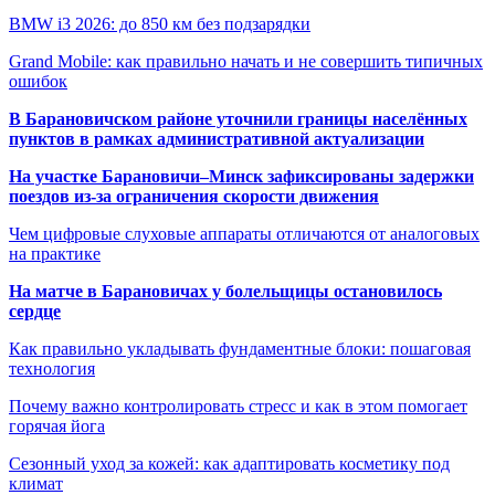
BMW i3 2026: до 850 км без подзарядки
Grand Mobile: как правильно начать и не совершить типичных
ошибок
В Барановичском районе уточнили границы населённых
пунктов в рамках административной актуализации
На участке Барановичи–Минск зафиксированы задержки
поездов из-за ограничения скорости движения
Чем цифровые слуховые аппараты отличаются от аналоговых
на практике
На матче в Барановичах у болельщицы остановилось
сердце
Как правильно укладывать фундаментные блоки: пошаговая
технология
Почему важно контролировать стресс и как в этом помогает
горячая йога
Сезонный уход за кожей: как адаптировать косметику под
климат