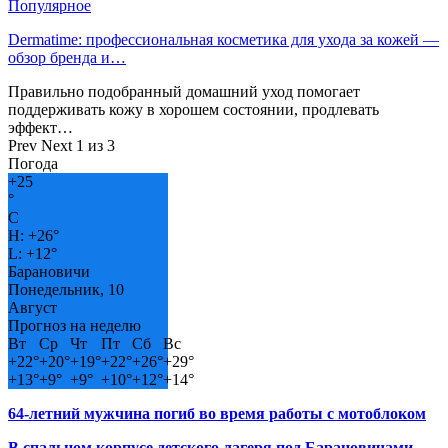
Популярное
Dermatime: профессиональная косметика для ухода за кожей —
обзор бренда и…
Правильно подобранный домашний уход помогает
поддерживать кожу в хорошем состоянии, продлевать
эффект…
Prev
Next
1 из 3
Погода
+
25
°
C
H:
+
26°
L:
+
12°
Барановичи
Понедельник, 10
Август
Прогноз на неделю
Вт
Ср
Чт
Пт
Сб
Вс
+
22°
+
20°
+
19°
+
22°
+
26°
+
29°
+
13°
+
9°
+
9°
+
10°
+
12°
+
14°
64-летний мужчина погиб во время работы с мотоблоком
В спальном корпусе детского лагеря под Барановичами