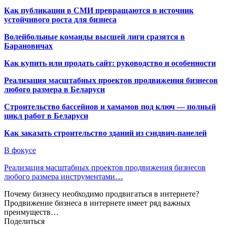
Как публикации в СМИ превращаются в источник
устойчивого роста для бизнеса
Волейбольные команды высшей лиги сразятся в
Барановичах
Как купить или продать сайт: руководство и особенности
Реализация масштабных проектов продвижения бизнесов
любого размера в Беларуси
Строительство бассейнов и хамамов под ключ — полный
цикл работ в Беларуси
Как заказать строительство зданий из сэндвич-панелей
В фокусе
Реализация масштабных проектов продвижения бизнесов
любого размера инструментами…
Почему бизнесу необходимо продвигаться в интернете?
Продвижение бизнеса в интернете имеет ряд важных
преимуществ…
Поделиться