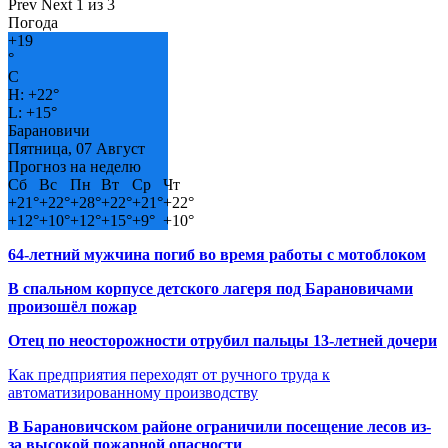
Prev
Next
1 из 3
Погода
+
19
°
C
H:
+
22°
L:
+
15°
Барановичи
Пятница, 07 Август
Прогноз на неделю
Сб
Вс
Пн
Вт
Ср
Чт
+
21°
+
22°
+
28°
+
22°
+
21°
+
22°
+
12°
+
10°
+
12°
+
15°
+
9°
+
10°
64-летний мужчина погиб во время работы с мотоблоком
В спальном корпусе детского лагеря под Барановичами
произошёл пожар
Отец по неосторожности отрубил пальцы 13-летней дочери
Как предприятия переходят от ручного труда к
автоматизированному производству
В Барановичском районе ограничили посещение лесов из-
за высокой пожарной опасности