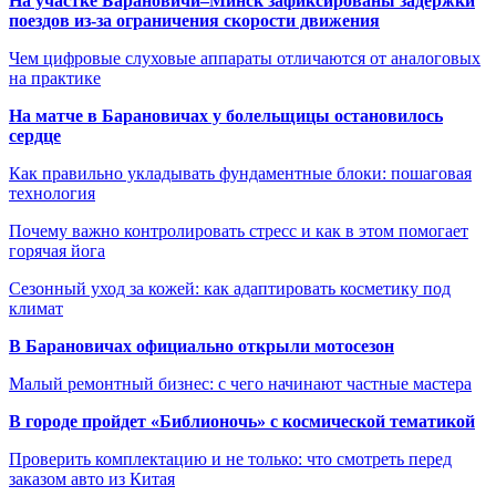
На участке Барановичи–Минск зафиксированы задержки
поездов из-за ограничения скорости движения
Чем цифровые слуховые аппараты отличаются от аналоговых
на практике
На матче в Барановичах у болельщицы остановилось
сердце
Как правильно укладывать фундаментные блоки: пошаговая
технология
Почему важно контролировать стресс и как в этом помогает
горячая йога
Сезонный уход за кожей: как адаптировать косметику под
климат
В Барановичах официально открыли мотосезон
Малый ремонтный бизнес: с чего начинают частные мастера
В городе пройдет «Библионочь» с космической тематикой
Проверить комплектацию и не только: что смотреть перед
заказом авто из Китая