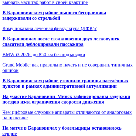
выбрать масштаб работ в своей квартире
В Барановичском районе пьяного бесправника
задерживали со стрельбой
Кому показана лечебная физкультура (ЛФК)?
В Барановичах после столкновения двух легковушек
спасатели деблокировали пассажира
BMW i3 2026: до 850 км без подзарядки
Grand Mobile: как правильно начать и не совершить типичных
ошибок
В Барановичском районе уточнили границы населённых
пунктов в рамках административной актуализации
На участке Барановичи–Минск зафиксированы задержки
поездов из-за ограничения скорости движения
Чем цифровые слуховые аппараты отличаются от аналоговых
на практике
На матче в Барановичах у болельщицы остановилось
сердце