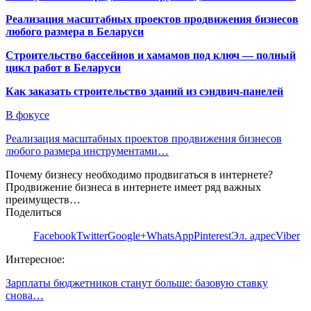
Реализация масштабных проектов продвижения бизнесов
любого размера в Беларуси
Строительство бассейнов и хамамов под ключ — полный
цикл работ в Беларуси
Как заказать строительство зданий из сэндвич-панелей
В фокусе
Реализация масштабных проектов продвижения бизнесов
любого размера инструментами…
Почему бизнесу необходимо продвигаться в интернете?
Продвижение бизнеса в интернете имеет ряд важных
преимуществ…
Поделиться
Facebook
Twitter
Google+
WhatsApp
Pinterest
Эл. адрес
Viber
Интересное:
Зарплаты бюджетников станут больше: базовую ставку
снова…