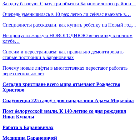
За одну базовую. Сразу три объекта Барановичского района…
Очередь уменьшилась в 10 раз: легко ли сейчас выехать в…
Специалисты рассказали, как купить ребенку на Новый год…
Не пропусти жаркую НОВОГОДНЮЮ вечеринку в ночном
клубе…
Сносим и перестраиваем: как правильно демонтировать
старые постройки в Барановичах
Почему новые лифты в многоэтажках перестают работать
через несколько лет
Сегодня христиане всего мира отмечают Рождество
Христово
Спаўняецца 225 гадоў з дня нараджэння Адама Міцкевіча
Поэт белорусской земли. К 140-летию со дня рождения
Янки Купалы
Работа в Барановичах
Медицина Барановичей