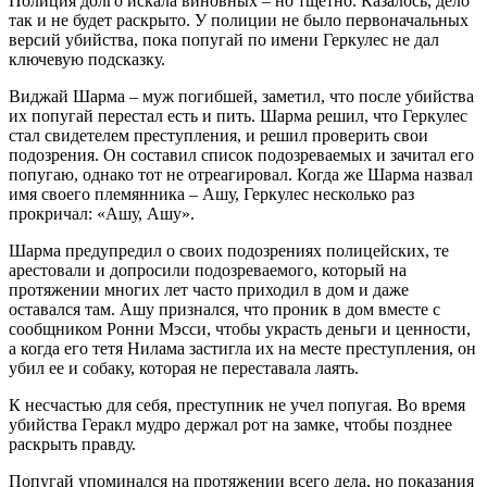
Полиция долго искала виновных – но тщетно. Казалось, дело
так и не будет раскрыто. У полиции не было первоначальных
версий убийства, пока попугай по имени Геркулес не дал
ключевую подсказку.
Виджай Шарма – муж погибшей, заметил, что после убийства
их попугай перестал есть и пить. Шарма решил, что Геркулес
стал свидетелем преступления, и решил проверить свои
подозрения. Он составил список подозреваемых и зачитал его
попугаю, однако тот не отреагировал. Когда же Шарма назвал
имя своего племянника – Ашу, Геркулес несколько раз
прокричал: «Ашу, Ашу».
Шарма предупредил о своих подозрениях полицейских, те
арестовали и допросили подозреваемого, который на
протяжении многих лет часто приходил в дом и даже
оставался там. Ашу признался, что проник в дом вместе с
сообщником Ронни Мэсси, чтобы украсть деньги и ценности,
а когда его тетя Нилама застигла их на месте преступления, он
убил ее и собаку, которая не переставала лаять.
К несчастью для себя, преступник не учел попугая. Во время
убийства Геракл мудро держал рот на замке, чтобы позднее
раскрыть правду.
Попугай упоминался на протяжении всего дела, но показания