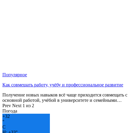
Популярное
Как совмещать работу, учёбу и профессиональное развитие
Получение новых навыков всё чаще приходится совмещать с
основной работой, учёбой в университете и семейными…
Prev
Next
1 из 2
Погода
+
32
°
C
H:
+
33°