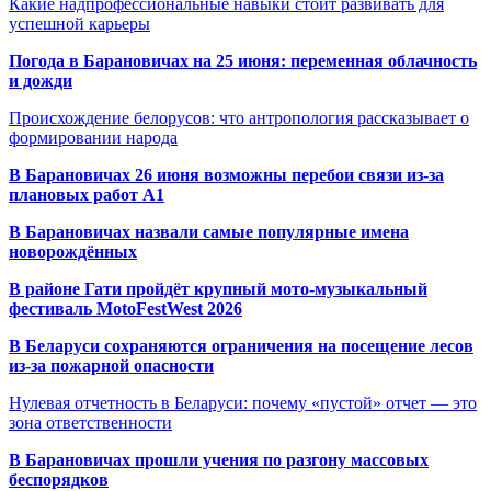
Какие надпрофессиональные навыки стоит развивать для
успешной карьеры
Погода в Барановичах на 25 июня: переменная облачность
и дожди
Происхождение белорусов: что антропология рассказывает о
формировании народа
В Барановичах 26 июня возможны перебои связи из-за
плановых работ A1
В Барановичах назвали самые популярные имена
новорождённых
В районе Гати пройдёт крупный мото-музыкальный
фестиваль MotoFestWest 2026
В Беларуси сохраняются ограничения на посещение лесов
из-за пожарной опасности
Нулевая отчетность в Беларуси: почему «пустой» отчет — это
зона ответственности
В Барановичах прошли учения по разгону массовых
беспорядков