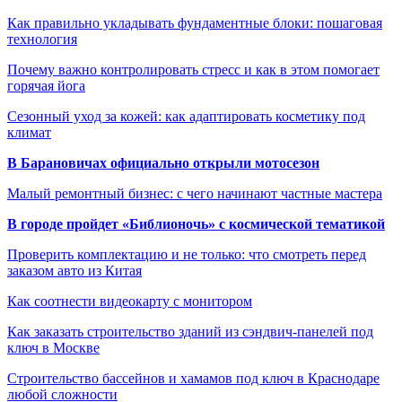
Как правильно укладывать фундаментные блоки: пошаговая
технология
Почему важно контролировать стресс и как в этом помогает
горячая йога
Сезонный уход за кожей: как адаптировать косметику под
климат
В Барановичах официально открыли мотосезон
Малый ремонтный бизнес: с чего начинают частные мастера
В городе пройдет «Библионочь» с космической тематикой
Проверить комплектацию и не только: что смотреть перед
заказом авто из Китая
Как соотнести видеокарту с монитором
Как заказать строительство зданий из сэндвич-панелей под
ключ в Москве
Строительство бассейнов и хамамов под ключ в Краснодаре
любой сложности