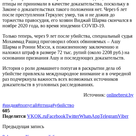
птицы не принимали в качестве доказательства, поскольку в
Законе о доказательствах такого положения нет. Через 6 лет
после преступления Геркулес умер, так и не дожив до
торжества правосудия, его хозяин Виджай Шарма скончался в
ноябре 2020 года, во время эпидемии COVID-19.
Только теперь, через 9 лет после убийства, специальный судья
Мохаммад Рашид приговорил обоих обвиняемых – Ашу
Шарма и Ронни Мэсси, к пожизненному заключению и
наложил штраф в размере 72 тыс. рупий (около 2208 руб.) на
основании признания Ашу и последующих доказательств.
История о роли домашнего попугая в раскрытии дела об
убийстве привлекла международное внимание и в очередной
раз подчеркнула важность всех возможных источников
доказательств в уголовных расследованиях.
Источник:
onlinebrest.by
#индия
#попугай
#птица
#убийство
605
Поделится
VK
OK.ru
Facebook
Twitter
WhatsApp
Telegram
Viber
Предыдущая запись