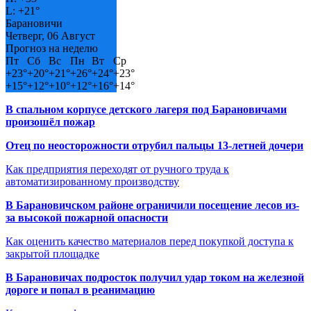
L:
+
21°
Барановичи
Четверг, 06 Август
Прогноз на неделю
Пт
Сб
Вс
Пн
Вт
Ср
+
23°
+
20°
+
21°
+
26°
+
24°
+
23°
+
15°
+
12°
+
10°
+
12°
+
16°
+
14°
В спальном корпусе детского лагеря под Барановичами
произошёл пожар
Отец по неосторожности отрубил пальцы 13-летней дочери
Как предприятия переходят от ручного труда к
автоматизированному производству
В Барановичском районе ограничили посещение лесов из-
за высокой пожарной опасности
Как оценить качество материалов перед покупкой доступа к
закрытой площадке
В Барановичах подросток получил удар током на железной
дороге и попал в реанимацию