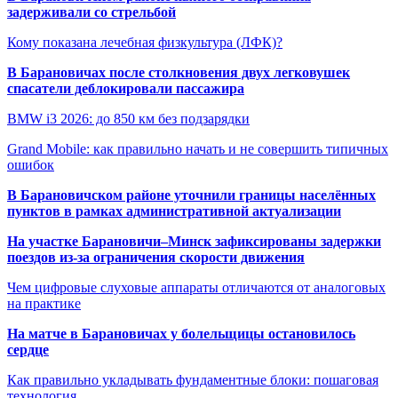
задерживали со стрельбой
Кому показана лечебная физкультура (ЛФК)?
В Барановичах после столкновения двух легковушек
спасатели деблокировали пассажира
BMW i3 2026: до 850 км без подзарядки
Grand Mobile: как правильно начать и не совершить типичных
ошибок
В Барановичском районе уточнили границы населённых
пунктов в рамках административной актуализации
На участке Барановичи–Минск зафиксированы задержки
поездов из-за ограничения скорости движения
Чем цифровые слуховые аппараты отличаются от аналоговых
на практике
На матче в Барановичах у болельщицы остановилось
сердце
Как правильно укладывать фундаментные блоки: пошаговая
технология