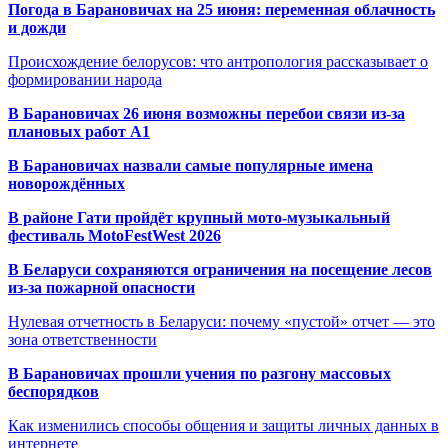
Погода в Барановичах на 25 июня: переменная облачность
и дожди
Происхождение белорусов: что антропология рассказывает о
формировании народа
В Барановичах 26 июня возможны перебои связи из-за
плановых работ A1
В Барановичах назвали самые популярные имена
новорождённых
В районе Гати пройдёт крупный мото-музыкальный
фестиваль MotoFestWest 2026
В Беларуси сохраняются ограничения на посещение лесов
из-за пожарной опасности
Нулевая отчетность в Беларуси: почему «пустой» отчет — это
зона ответственности
В Барановичах прошли учения по разгону массовых
беспорядков
Как изменились способы общения и защиты личных данных в
интернете