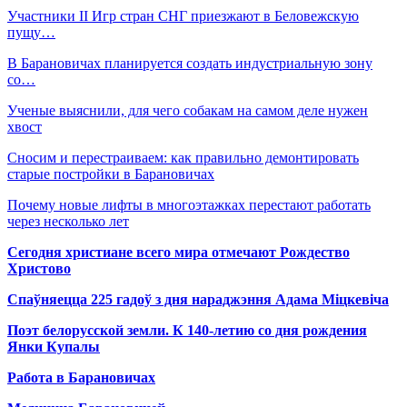
Участники II Игр стран СНГ приезжают в Беловежскую
пущу…
В Барановичах планируется создать индустриальную зону
со…
Ученые выяснили, для чего собакам на самом деле нужен
хвост
Сносим и перестраиваем: как правильно демонтировать
старые постройки в Барановичах
Почему новые лифты в многоэтажках перестают работать
через несколько лет
Сегодня христиане всего мира отмечают Рождество
Христово
Спаўняецца 225 гадоў з дня нараджэння Адама Міцкевіча
Поэт белорусской земли. К 140-летию со дня рождения
Янки Купалы
Работа в Барановичах