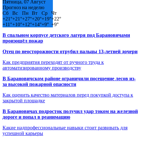
Пятница, 07 Август
Прогноз на неделю
Сб
Вс
Пн
Вт
Ср
Чт
+
21°
+
21°
+
27°
+
20°
+
19°
+
22°
+
11°
+
10°
+
12°
+
14°
+
9°
+
9°
В спальном корпусе детского лагеря под Барановичами
произошёл пожар
Отец по неосторожности отрубил пальцы 13-летней дочери
Как предприятия переходят от ручного труда к
автоматизированному производству
В Барановичском районе ограничили посещение лесов из-
за высокой пожарной опасности
Как оценить качество материалов перед покупкой доступа к
закрытой площадке
В Барановичах подросток получил удар током на железной
дороге и попал в реанимацию
Какие надпрофессиональные навыки стоит развивать для
успешной карьеры