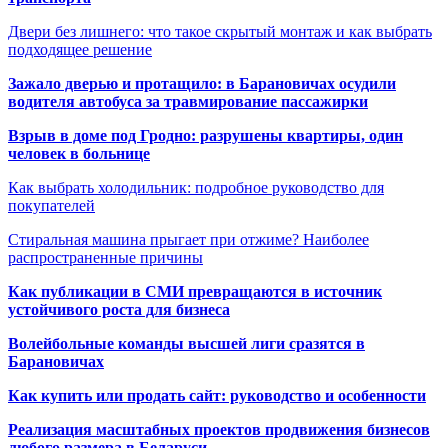
Двери без лишнего: что такое скрытый монтаж и как выбрать
подходящее решение
Зажало дверью и протащило: в Барановичах осудили
водителя автобуса за травмирование пассажирки
Взрыв в доме под Гродно: разрушены квартиры, один
человек в больнице
Как выбрать холодильник: подробное руководство для
покупателей
Стиральная машина прыгает при отжиме? Наиболее
распространенные причины
Как публикации в СМИ превращаются в источник
устойчивого роста для бизнеса
Волейбольные команды высшей лиги сразятся в
Барановичах
Как купить или продать сайт: руководство и особенности
Реализация масштабных проектов продвижения бизнесов
любого размера в Беларуси