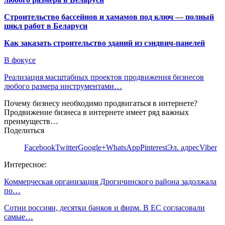
Строительство бассейнов и хамамов под ключ — полный
цикл работ в Беларуси
Как заказать строительство зданий из сэндвич-панелей
В фокусе
Реализация масштабных проектов продвижения бизнесов
любого размера инструментами…
Почему бизнесу необходимо продвигаться в интернете?
Продвижение бизнеса в интернете имеет ряд важных
преимуществ…
Поделиться
Facebook
Twitter
Google+
WhatsApp
Pinterest
Эл. адрес
Viber
Интересное:
Коммерческая организация Дрогичинского района задолжала
по…
Сотни россиян, десятки банков и фирм. В ЕС согласовали
самые…