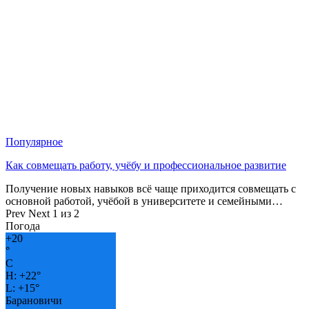
Популярное
Как совмещать работу, учёбу и профессиональное развитие
Получение новых навыков всё чаще приходится совмещать с
основной работой, учёбой в университете и семейными…
Prev
Next
1 из 2
Погода
+
20
°
C
H:
+
22°
L:
+
15°
Барановичи