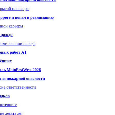
акрытой площадке
дороге и попал в реанимацию
шной карьеры
и дожди
формировании народа
овых работ A1
дённых
ль MotoFestWest 2026
з-за пожарной опасности
зона ответственности
ядков
интернете
е десять лет