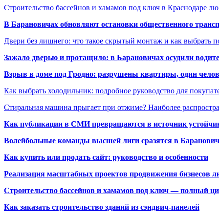
Строительство бассейнов и хамамов под ключ в Краснодаре л
В Барановичах обновляют остановки общественного транс
Двери без лишнего: что такое скрытый монтаж и как выбрать 
Зажало дверью и протащило: в Барановичах осудили водите
Взрыв в доме под Гродно: разрушены квартиры, один челов
Как выбрать холодильник: подробное руководство для покупат
Стиральная машина прыгает при отжиме? Наиболее распрост
Как публикации в СМИ превращаются в источник устойчиво
Волейбольные команды высшей лиги сразятся в Баранови
Как купить или продать сайт: руководство и особенности
Реализация масштабных проектов продвижения бизнесов лю
Строительство бассейнов и хамамов под ключ — полный ци
Как заказать строительство зданий из сэндвич-панелей