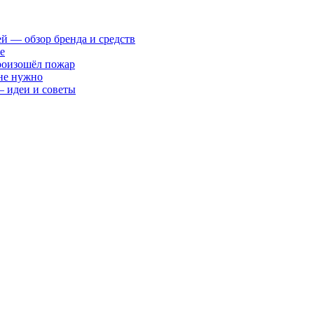
ей — обзор бренда и средств
е
произошёл пожар
 не нужно
— идеи и советы