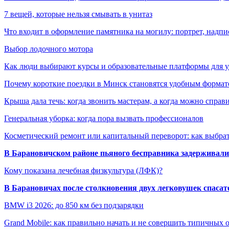
7 вещей, которые нельзя смывать в унитаз
Что входит в оформление памятника на могилу: портрет, надпис
Выбор лодочного мотора
Как люди выбирают курсы и образовательные платформы для 
Почему короткие поездки в Минск становятся удобным формат
Крыша дала течь: когда звонить мастерам, а когда можно справ
Генеральная уборка: когда пора вызвать профессионалов
Косметический ремонт или капитальный переворот: как выбрат
В Барановичском районе пьяного бесправника задерживали 
Кому показана лечебная физкультура (ЛФК)?
В Барановичах после столкновения двух легковушек спаса
BMW i3 2026: до 850 км без подзарядки
Grand Mobile: как правильно начать и не совершить типичных