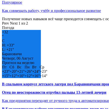
Популярное
Как совмещать работу, учёбу и профессиональное развитие
Получение новых навыков всё чаще приходится совмещать с о
Prev
Next
1 из 2
Погода
+
32
°
C
H:
+
33°
L:
+
21°
Барановичи
Четверг, 06 Август
Прогноз на неделю
Пт
Сб
Вс
Пн
Вт
Ср
+
23°
+
20°
+
21°
+
26°
+
24°
+
23°
+
15°
+
12°
+
10°
+
12°
+
16°
+
14°
В спальном корпусе детского лагеря под Барановичами пр
Отец по неосторожности отрубил пальцы 13-летней дочери
Как предприятия переходят от ручного труда к автоматизиров
В Барановичском районе ограничили посещение лесов из-з