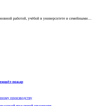
сновной работой, учёбой в университете и семейными…
оизошёл пожар
анному производству
а высокой пожарной опасности