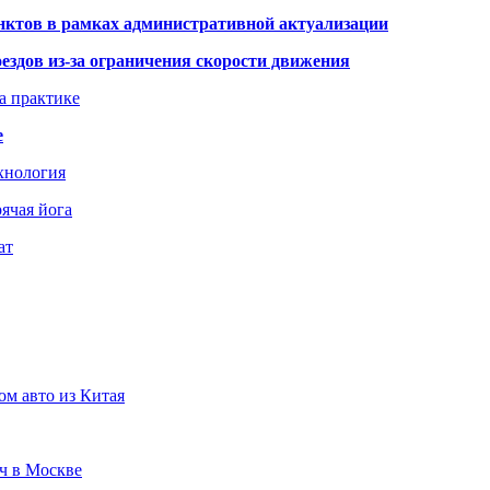
нктов в рамках административной актуализации
здов из-за ограничения скорости движения
а практике
е
хнология
ячая йога
ат
ом авто из Китая
юч в Москве