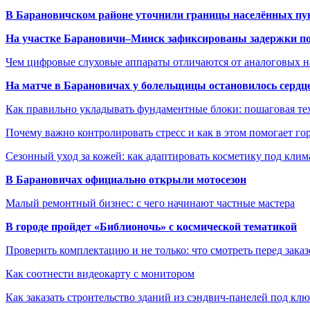
В Барановичском районе уточнили границы населённых пу
На участке Барановичи–Минск зафиксированы задержки пое
Чем цифровые слуховые аппараты отличаются от аналоговых н
На матче в Барановичах у болельщицы остановилось сердц
Как правильно укладывать фундаментные блоки: пошаговая те
Почему важно контролировать стресс и как в этом помогает гор
Сезонный уход за кожей: как адаптировать косметику под клим
В Барановичах официально открыли мотосезон
Малый ремонтный бизнес: с чего начинают частные мастера
В городе пройдет «Библионочь» с космической тематикой
Проверить комплектацию и не только: что смотреть перед заказ
Как соотнести видеокарту с монитором
Как заказать строительство зданий из сэндвич-панелей под кл