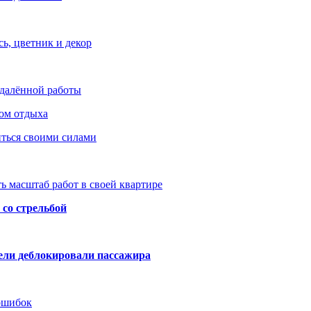
ь, цветник и декор
удалённой работы
ом отдыха
иться своими силами
ь масштаб работ в своей квартире
со стрельбой
тели деблокировали пассажира
 ошибок