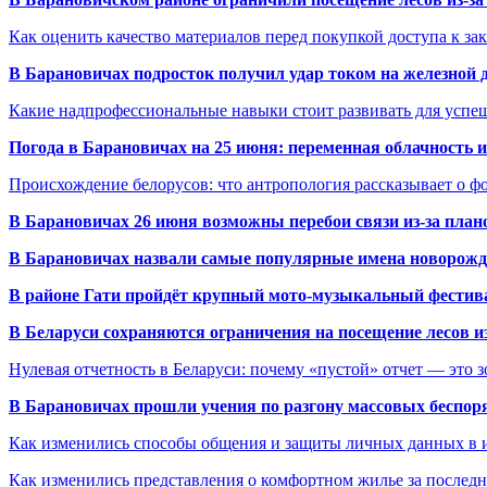
Как оценить качество материалов перед покупкой доступа к з
В Барановичах подросток получил удар током на железной 
Какие надпрофессиональные навыки стоит развивать для успе
Погода в Барановичах на 25 июня: переменная облачность 
Происхождение белорусов: что антропология рассказывает о 
В Барановичах 26 июня возможны перебои связи из-за план
В Барановичах назвали самые популярные имена новорож
В районе Гати пройдёт крупный мото-музыкальный фестива
В Беларуси сохраняются ограничения на посещение лесов и
Нулевая отчетность в Беларуси: почему «пустой» отчет — это 
В Барановичах прошли учения по разгону массовых беспор
Как изменились способы общения и защиты личных данных в 
Как изменились представления о комфортном жилье за последни