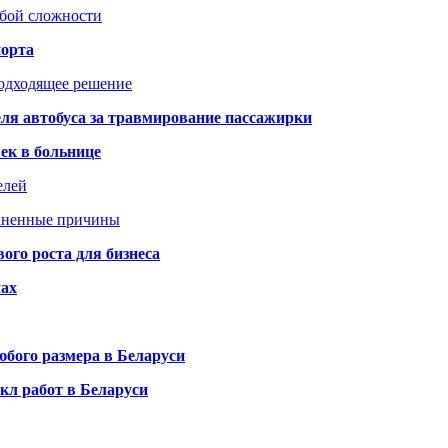
юбой сложности
порта
подходящее решение
ля автобуса за травмирование пассажирки
ек в больнице
елей
раненные причины
го роста для бизнеса
чах
бого размера в Беларуси
кл работ в Беларуси