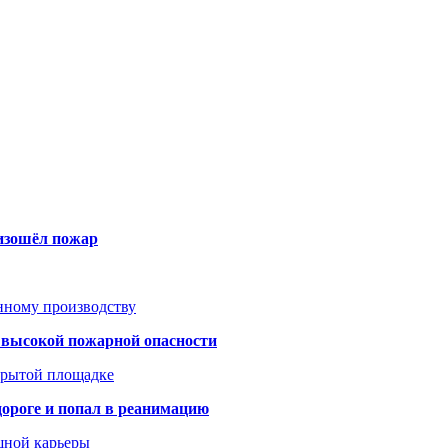
оизошёл пожар
анному производству
а высокой пожарной опасности
акрытой площадке
дороге и попал в реанимацию
шной карьеры