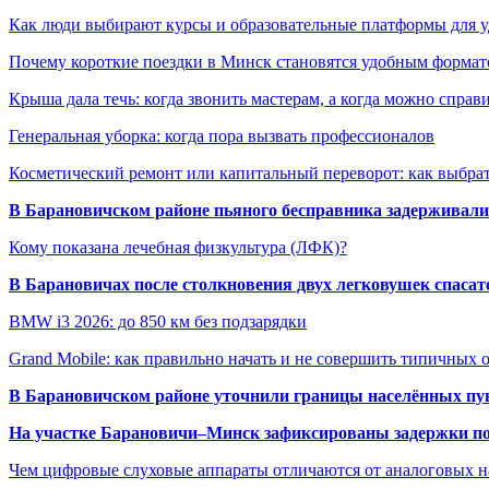
Как люди выбирают курсы и образовательные платформы для 
Почему короткие поездки в Минск становятся удобным формат
Крыша дала течь: когда звонить мастерам, а когда можно справ
Генеральная уборка: когда пора вызвать профессионалов
Косметический ремонт или капитальный переворот: как выбрат
В Барановичском районе пьяного бесправника задерживали 
Кому показана лечебная физкультура (ЛФК)?
В Барановичах после столкновения двух легковушек спаса
BMW i3 2026: до 850 км без подзарядки
Grand Mobile: как правильно начать и не совершить типичных
В Барановичском районе уточнили границы населённых пу
На участке Барановичи–Минск зафиксированы задержки пое
Чем цифровые слуховые аппараты отличаются от аналоговых н