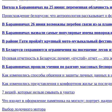
Погода в Барановичах на 25 июня: переменная облачность 
Происхождение белорусов: что антропология рассказывает о 
В Барановичах 26 июня возможны перебои связи из-за план
В Барановичах назвали самые популярные имена новорож
В районе Гати пройдёт крупный мото-музыкальный фестива
В Беларуси сохраняются ограничения на посещение лесов и
Нулевая отчетность в Беларуси: почему «пустой» отчет — это 
В Барановичах прошли учения по разгону массовых беспор
Как изменились способы общения и защиты личных данных в 
Как изменились представления о комфортном жилье за последни
7 вещей, которые нельзя смывать в унитаз
Что входит в оформление памятника на могилу: портрет, надпис
Выбор лодочного мотора