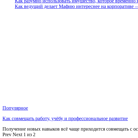
Как разумно использовать имущество, которое временно
Как ведущий делает Мафию интереснее на корпоративе 
Популярное
Как совмещать работу, учёбу и профессиональное развитие
Получение новых навыков всё чаще приходится совмещать с о
Prev
Next
1 из 2