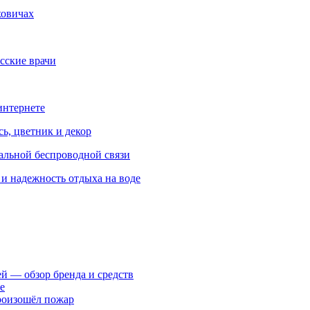
ховичах
сские врачи
интернете
ь, цветник и декор
альной беспроводной связи
и надежность отдыха на воде
ей — обзор бренда и средств
е
произошёл пожар