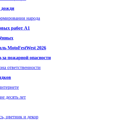
и дожди
формировании народа
овых работ A1
дённых
ль MotoFestWest 2026
з-за пожарной опасности
зона ответственности
ядков
интернете
е десять лет
ь, цветник и декор