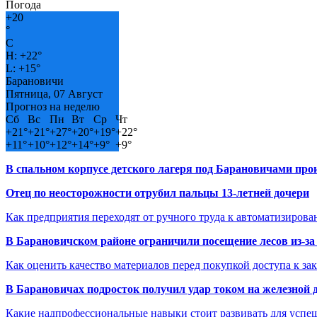
Погода
+
20
°
C
H:
+
22°
L:
+
15°
Барановичи
Пятница, 07 Август
Прогноз на неделю
Сб
Вс
Пн
Вт
Ср
Чт
+
21°
+
21°
+
27°
+
20°
+
19°
+
22°
+
11°
+
10°
+
12°
+
14°
+
9°
+
9°
В спальном корпусе детского лагеря под Барановичами пр
Отец по неосторожности отрубил пальцы 13-летней дочери
Как предприятия переходят от ручного труда к автоматизиров
В Барановичском районе ограничили посещение лесов из-з
Как оценить качество материалов перед покупкой доступа к з
В Барановичах подросток получил удар током на железной 
Какие надпрофессиональные навыки стоит развивать для успе