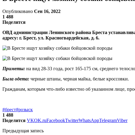
Опубликовано
Сен 16, 2022
1 488
Поделится
ОВД администрации Ленинского района Бреста устанавливае
адресу: г. Брест, ул. Красногвардейская, д. 6.
Приметы:
на вид 28-33 года, рост 165-175 см, среднего телос
Была одета:
черные штаны, черная майка, белые кроссовки.
Гражданам, которым что-либо известно об указанном лице, про
#брест
#розыск
1 488
Поделится
VK
OK.ru
Facebook
Twitter
WhatsApp
Telegram
Viber
Предыдущая запись