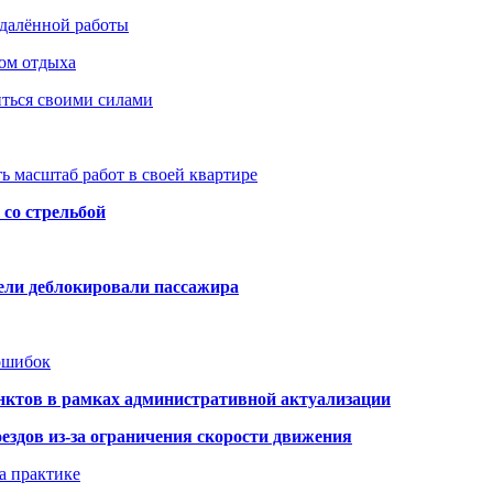
удалённой работы
ом отдыха
иться своими силами
ь масштаб работ в своей квартире
со стрельбой
тели деблокировали пассажира
 ошибок
нктов в рамках административной актуализации
здов из-за ограничения скорости движения
а практике