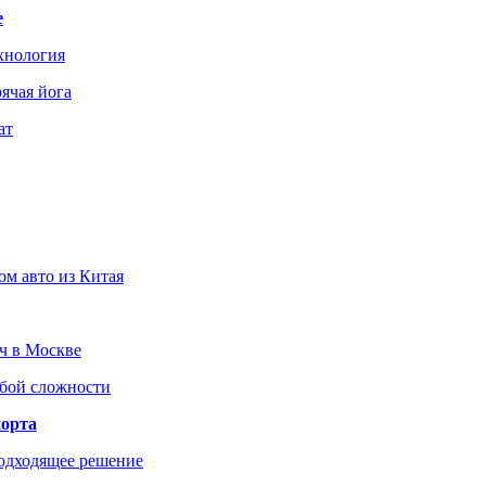
е
хнология
ячая йога
ат
ом авто из Китая
юч в Москве
юбой сложности
порта
подходящее решение