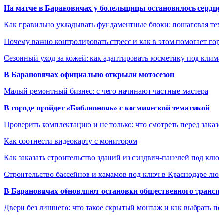
На матче в Барановичах у болельщицы остановилось сердц
Как правильно укладывать фундаментные блоки: пошаговая те
Почему важно контролировать стресс и как в этом помогает гор
Сезонный уход за кожей: как адаптировать косметику под клим
В Барановичах официально открыли мотосезон
Малый ремонтный бизнес: с чего начинают частные мастера
В городе пройдет «Библионочь» с космической тематикой
Проверить комплектацию и не только: что смотреть перед заказ
Как соотнести видеокарту с монитором
Как заказать строительство зданий из сэндвич-панелей под кл
Строительство бассейнов и хамамов под ключ в Краснодаре л
В Барановичах обновляют остановки общественного транс
Двери без лишнего: что такое скрытый монтаж и как выбрать 