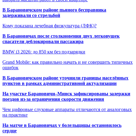
В Барановичском районе пьяного бесправника
задерживали со стрельбой
Кому показана лечебная физкультура (ЛФК)?
В Барановичах после столкновения двух легковушек
спасатели деблокировали пассажира
BMW i3 2026: до 850 км без подзарядки
Grand Mobile: как правильно начать и не совершить типичных
ошибок
В Барановичском районе уточнили границы населённых
пунктов в рамках административной актуализации
На участке Барановичи–Минск зафиксированы задержки
поездов из-за ограничения скорости движения
Чем цифровые слуховые аппараты отличаются от аналоговых
на практике
На матче в Барановичах у болельщицы остановилось
сердце