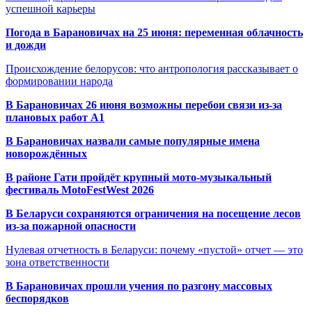
успешной карьеры
Погода в Барановичах на 25 июня: переменная облачность
и дожди
Происхождение белорусов: что антропология рассказывает о
формировании народа
В Барановичах 26 июня возможны перебои связи из-за
плановых работ A1
В Барановичах назвали самые популярные имена
новорождённых
В районе Гати пройдёт крупный мото-музыкальный
фестиваль MotoFestWest 2026
В Беларуси сохраняются ограничения на посещение лесов
из-за пожарной опасности
Нулевая отчетность в Беларуси: почему «пустой» отчет — это
зона ответственности
В Барановичах прошли учения по разгону массовых
беспорядков