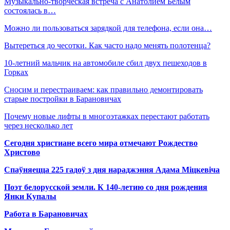
Музыкально-творческая встреча с Анатолием Белым
состоялась в…
Можно ли пользоваться зарядкой для телефона, если она…
Вытереться до чесотки. Как часто надо менять полотенца?
10-летний мальчик на автомобиле сбил двух пешеходов в
Горках
Сносим и перестраиваем: как правильно демонтировать
старые постройки в Барановичах
Почему новые лифты в многоэтажках перестают работать
через несколько лет
Сегодня христиане всего мира отмечают Рождество
Христово
Спаўняецца 225 гадоў з дня нараджэння Адама Міцкевіча
Поэт белорусской земли. К 140-летию со дня рождения
Янки Купалы
Работа в Барановичах