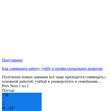
Популярное
Как совмещать работу, учёбу и профессиональное развитие
Получение новых навыков всё чаще приходится совмещать с
основной работой, учёбой в университете и семейными…
Prev
Next
1 из 2
Погода
+
32
°
C
H:
+
33°