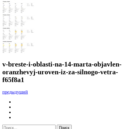
v-breste-i-oblasti-na-14-marta-objavlen-
oranzhevyj-uroven-iz-za-silnogo-vetra-
f65f8a1
предыдущий