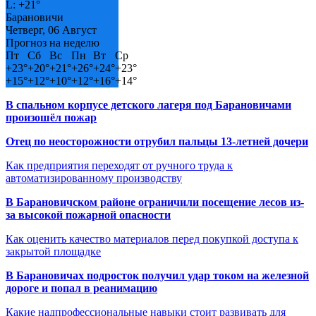
L:
+
21°
Барановичи
Четверг, 06 Август
Прогноз на неделю
Пт
Сб
Вс
Пн
Вт
Ср
+
23°
+
20°
+
21°
+
26°
+
24°
+
23°
+
15°
+
12°
+
10°
+
12°
+
16°
+
14°
В спальном корпусе детского лагеря под Барановичами
произошёл пожар
Отец по неосторожности отрубил пальцы 13-летней дочери
Как предприятия переходят от ручного труда к
автоматизированному производству
В Барановичском районе ограничили посещение лесов из-
за высокой пожарной опасности
Как оценить качество материалов перед покупкой доступа к
закрытой площадке
В Барановичах подросток получил удар током на железной
дороге и попал в реанимацию
Какие надпрофессиональные навыки стоит развивать для