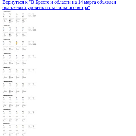
Вернуться к "В Бресте и области на 14 марта объявлен
оранжевый уровень из-за сильного ветра"