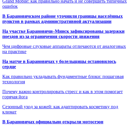
Grand Mobile: как правильно начать и не совершить типичных
ошибок
В Барановичском районе уточнили границы населённых
пунктов в рамках административной актуализации
На участке Барановичи–Минск зафиксированы задержки
поездов из-за ограничения скорости движения
Чем цифровые слуховые аппараты отличаются от аналоговых
на практике
На матче в Барановичах у болельщицы остановилось
сердце
Как правильно укладывать фундаментные блоки: пошаговая
технология
Почему важно контролировать стресс и как в этом помогает
горячая йога
Сезонный уход за кожей: как адаптировать косметику под
климат
В Барановичах официально открыли мотосезон