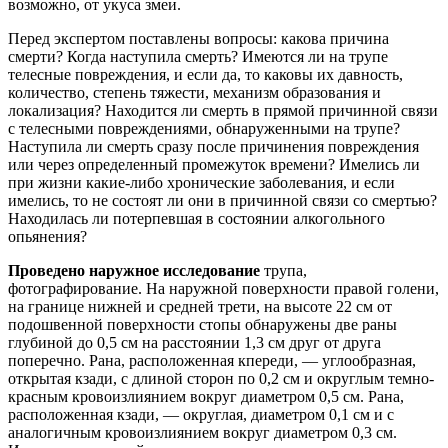
возможно, от укуса змеи.
Перед экспертом поставлены вопросы: какова причина
смерти? Когда наступила смерть? Имеются ли на трупе
телесные повреждения, и если да, то каковы их давность,
количество, степень тяжести, механизм образования и
локализация? Находится ли смерть в прямой причинной связи
с телесными повреждениями, обнаруженными на трупе?
Наступила ли смерть сразу после причинения повреждения
или через определенный промежуток времени? Имелись ли
при жизни какие-либо хронические заболевания, и если
имелись, то не состоят ли они в причинной связи со смертью?
Находилась ли потерпевшая в состоянии алкогольного
опьянения?
Проведено наружное исследование
трупа,
фотографирование. На наружной поверхности правой голени,
на границе нижней и средней трети, на высоте 22 см от
подошвенной поверхности стопы обнаружены две раны
глубиной до 0,5 см на расстоянии 1,3 см друг от друга
поперечно. Рана, расположенная кпереди, — углообразная,
открытая кзади, с длиной сторон по 0,2 см и округлым темно-
красным кровоизлиянием вокруг диаметром 0,5 см. Рана,
расположенная кзади, — округлая, диаметром 0,1 см и с
аналогичным кровоизлиянием вокруг диаметром 0,3 см.