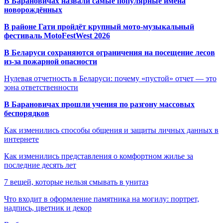
В Барановичах назвали самые популярные имена
новорождённых
В районе Гати пройдёт крупный мото-музыкальный
фестиваль MotoFestWest 2026
В Беларуси сохраняются ограничения на посещение лесов
из-за пожарной опасности
Нулевая отчетность в Беларуси: почему «пустой» отчет — это
зона ответственности
В Барановичах прошли учения по разгону массовых
беспорядков
Как изменились способы общения и защиты личных данных в
интернете
Как изменились представления о комфортном жилье за
последние десять лет
7 вещей, которые нельзя смывать в унитаз
Что входит в оформление памятника на могилу: портрет,
надпись, цветник и декор