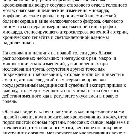
кровоизлияния вокруг сосудов стволового отдела головного
мозга; очаговые ишемические изменения миокарда;
морфологические признаки хронической ишемической
болезни сердца в виде мелкоочагового фиброза, очагового
липоматоза и неравномерно выраженной гипертрофии
миокарда, стенозирующего атеросклероза венечной артерии,
хронического гепатита и светлоклеточной аденомы
надпочечников.
На основании наличия на правой голени двух близко
расположенных небольших и неглубоких ран, макро- и
микроскопических изменений, установленных при
исследовании трупа, отсутствия других телесных
повреждений и заболеваний, которые могли бы привести к
смерти, а также сведений из материалов проверки
государственный медицинский судебный эксперт пришел к
выводу, что смерть женщины наступила от токсического
действия змеиного яда в результате укуса змеи в правую
голень.
Об этом свидетельствуют механическое повреждение кожи
правой голени, крупноочаговые кровоизлияния в кожу, отек
подслизистой основы гортани, голосовых связок, эмфизема и
отек легких, отек головного мозга, венозное полнокровие
внутренних органов, мелкоочаговые кровоизлияния вокруг