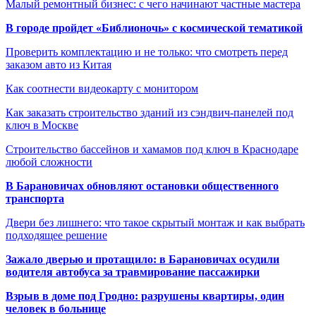
Малый ремонтный бизнес: с чего начинают частные мастера
В городе пройдет «Библионочь» с космической тематикой
Проверить комплектацию и не только: что смотреть перед
заказом авто из Китая
Как соотнести видеокарту с монитором
Как заказать строительство зданий из сэндвич-панелей под
ключ в Москве
Строительство бассейнов и хамамов под ключ в Краснодаре
любой сложности
В Барановичах обновляют остановки общественного
транспорта
Двери без лишнего: что такое скрытый монтаж и как выбрать
подходящее решение
Зажало дверью и протащило: в Барановичах осудили
водителя автобуса за травмирование пассажирки
Взрыв в доме под Гродно: разрушены квартиры, один
человек в больнице