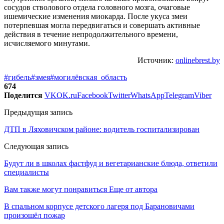
сосудов стволового отдела головного мозга, очаговые
ишемические изменения миокарда. После укуса змеи
потерпевшая могла передвигаться и совершать активные
действия в течение непродолжительного времени,
исчисляемого минутами.
Источник:
onlinebrest.by
#гибель
#змея
#могилёвская_область
674
Поделится
VK
OK.ru
Facebook
Twitter
WhatsApp
Telegram
Viber
Предыдущая запись
ДТП в Ляховичском районе: водитель госпитализирован
Следующая запись
Будут ли в школах фастфуд и вегетарианские блюда, ответили
специалисты
Вам также могут понравиться
Еще от автора
В спальном корпусе детского лагеря под Барановичами
произошёл пожар