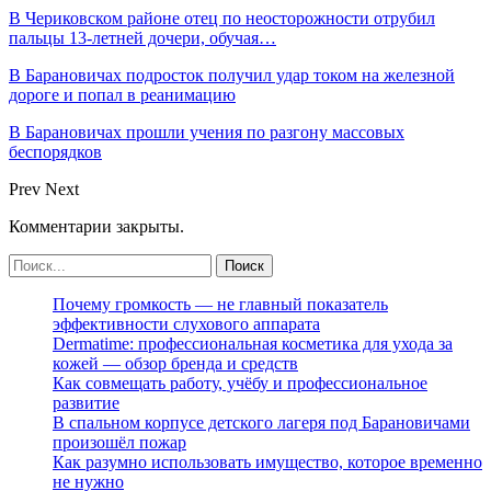
В Чериковском районе отец по неосторожности отрубил
пальцы 13-летней дочери, обучая…
В Барановичах подросток получил удар током на железной
дороге и попал в реанимацию
В Барановичах прошли учения по разгону массовых
беспорядков
Prev
Next
Комментарии закрыты.
Почему громкость — не главный показатель
эффективности слухового аппарата
Dermatime: профессиональная косметика для ухода за
кожей — обзор бренда и средств
Как совмещать работу, учёбу и профессиональное
развитие
В спальном корпусе детского лагеря под Барановичами
произошёл пожар
Как разумно использовать имущество, которое временно
не нужно