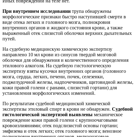
Иных повреждений на теле нет.
При внутреннем исследовании
трупа обнаружены
морфологические признаки быстро наступившей смерти в
виде отека легких и головного мозга, полнокровия
внутренних органов и жидкого состояния крови, а также
выраженный отек слизистой оболочки верхних дыхательных
путей.
На судебную медицинскую химическую экспертизу
направлено 10 мл крови из синусов твердой мозговой
оболочки для обнаружения и количественного определения
этилового алкоголя. На судебную гистологическую
экспертизу взяты кусочки внутренних органов (головного
мозга, сердца, легких, печени, почек, селезенки,
поджелудочной железы, надпочечников, щитовидной железы,
кожи правой голени с ранами, слизистой гортани) для
установления морфологических изменений.
По результатам судебной медицинской химической
экспертизы этиловый спирт в крови не обнаружен.
Судебной
гистологической экспертизой выявлены
механическое
повреждение кожи правой голени с крупноочаговыми
кровоизлияниями; отек подслизистой основы гортани;
эмфизема и отек легких; отек головного мозга; венозное
полнокровие внутренних органов, мелкоочаговые