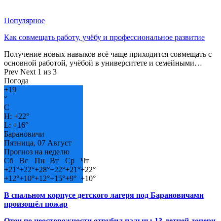
Популярное
Как совмещать работу, учёбу и профессиональное развитие
Получение новых навыков всё чаще приходится совмещать с
основной работой, учёбой в университете и семейными…
Prev
Next
1 из 3
Погода
+
19
°
C
H:
+
22°
L:
+
16°
Барановичи
Пятница, 07 Август
Прогноз на неделю
Сб
Вс
Пн
Вт
Ср
Чт
+
21°
+
22°
+
28°
+
22°
+
21°
+
22°
+
12°
+
10°
+
12°
+
15°
+
9°
+
10°
В спальном корпусе детского лагеря под Барановичами
произошёл пожар
Отец по неосторожности отрубил пальцы 13-летней дочери