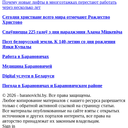
Почему новые лифты в многоэтажках перестают работать
через несколько лет
Сегодня христиане всего мира отмечают Рождество
Христово
Спаўняецца 225 гадоў з дня нараджэння Адама Міцкевіча
Поэт белорусской земли. К 140-летию со дня рождения
Янки Купалы
Работа в Барановичах
Медицина Барановичей
Digital услуги в Беларуси
Погода в Барановичах и Барановичском районе
© 2026 - baranovichi.by. Все права защищены.
Любое копирование материалов с нашего ресурса разрешается
только с обратной активной ссылкой на страницу статьи.
Все материалы опубликованные на сайте взяты с открытых
источников и других порталов интернета, все права на
авторство принадлежат их законным владельцам.
Sign in