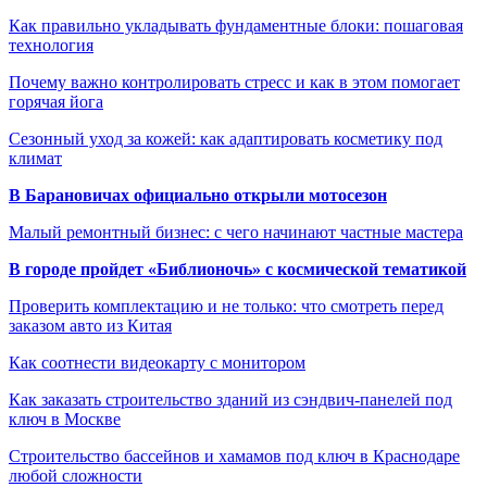
Как правильно укладывать фундаментные блоки: пошаговая
технология
Почему важно контролировать стресс и как в этом помогает
горячая йога
Сезонный уход за кожей: как адаптировать косметику под
климат
В Барановичах официально открыли мотосезон
Малый ремонтный бизнес: с чего начинают частные мастера
В городе пройдет «Библионочь» с космической тематикой
Проверить комплектацию и не только: что смотреть перед
заказом авто из Китая
Как соотнести видеокарту с монитором
Как заказать строительство зданий из сэндвич-панелей под
ключ в Москве
Строительство бассейнов и хамамов под ключ в Краснодаре
любой сложности