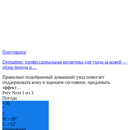
Популярное
Dermatime: профессиональная косметика для ухода за кожей —
обзор бренда и…
Правильно подобранный домашний уход помогает
поддерживать кожу в хорошем состоянии, продлевать
эффект…
Prev
Next
1 из 3
Погода
+
20
°
C
H:
+
20°
L:
+
12°
Барановичи