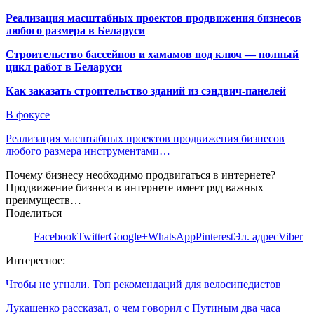
Реализация масштабных проектов продвижения бизнесов
любого размера в Беларуси
Строительство бассейнов и хамамов под ключ — полный
цикл работ в Беларуси
Как заказать строительство зданий из сэндвич-панелей
В фокусе
Реализация масштабных проектов продвижения бизнесов
любого размера инструментами…
Почему бизнесу необходимо продвигаться в интернете?
Продвижение бизнеса в интернете имеет ряд важных
преимуществ…
Поделиться
Facebook
Twitter
Google+
WhatsApp
Pinterest
Эл. адрес
Viber
Интересное:
Чтобы не угнали. Топ рекомендаций для велосипедистов
Лукашенко рассказал, о чем говорил с Путиным два часа