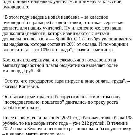
идет о новых надбавках учителям, к примеру за классное
руководство.
"В этом году введена новая надбавка – за классное
руководство в размере базовой ставки, это такая серьезная
доплата для наших учителей. Ну и, конечно же, это наши
дошколята (педагоги, которые занимаются с детьми
дошкольного возраста — Sputnik). С 1 сентября увеличивается
им надбавка, которая составит 20% от оклада. И помощники
воспитателя – это 10% от оклада", – заявила министр.
Костевич подчеркнула, что ежемесячно государство на
выплату заработной платы бюджетника выделяет более
миллиарда рублей.
"Это то, что государство гарантирует в виде оплаты труда", –
сказала Костевич.
Она также отметила, что белорусские власти в этом году
"последовательно, пошагово" двигались по треку роста
заработной платы.
По ее словам, если на конец 2021 года базовая ставка была 198
рублей, то на ноябрь этого года – уже 212 рублей. В течение
2022 года в Беларуси несколько раз повышали базовую ставку
– в январе, марте, апреле, мае.