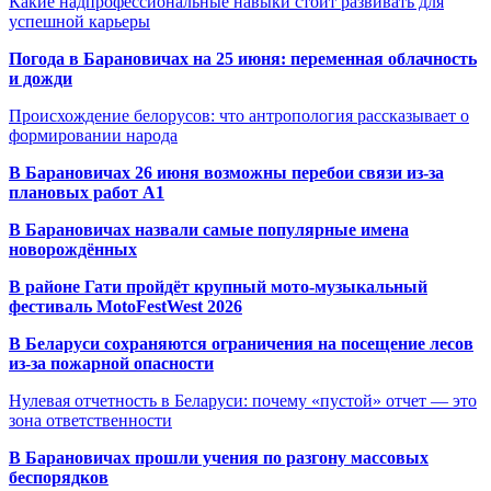
Какие надпрофессиональные навыки стоит развивать для
успешной карьеры
Погода в Барановичах на 25 июня: переменная облачность
и дожди
Происхождение белорусов: что антропология рассказывает о
формировании народа
В Барановичах 26 июня возможны перебои связи из-за
плановых работ A1
В Барановичах назвали самые популярные имена
новорождённых
В районе Гати пройдёт крупный мото-музыкальный
фестиваль MotoFestWest 2026
В Беларуси сохраняются ограничения на посещение лесов
из-за пожарной опасности
Нулевая отчетность в Беларуси: почему «пустой» отчет — это
зона ответственности
В Барановичах прошли учения по разгону массовых
беспорядков