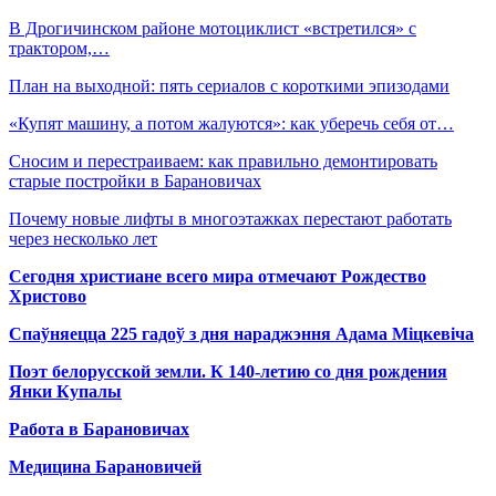
В Дрогичинском районе мотоциклист «встретился» с
трактором,…
План на выходной: пять сериалов с короткими эпизодами
«Купят машину, а потом жалуются»: как уберечь себя от…
Сносим и перестраиваем: как правильно демонтировать
старые постройки в Барановичах
Почему новые лифты в многоэтажках перестают работать
через несколько лет
Сегодня христиане всего мира отмечают Рождество
Христово
Спаўняецца 225 гадоў з дня нараджэння Адама Міцкевіча
Поэт белорусской земли. К 140-летию со дня рождения
Янки Купалы
Работа в Барановичах
Медицина Барановичей