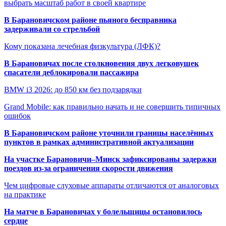
выбрать масштаб работ в своей квартире
В Барановичском районе пьяного бесправника
задерживали со стрельбой
Кому показана лечебная физкультура (ЛФК)?
В Барановичах после столкновения двух легковушек
спасатели деблокировали пассажира
BMW i3 2026: до 850 км без подзарядки
Grand Mobile: как правильно начать и не совершить типичных
ошибок
В Барановичском районе уточнили границы населённых
пунктов в рамках административной актуализации
На участке Барановичи–Минск зафиксированы задержки
поездов из-за ограничения скорости движения
Чем цифровые слуховые аппараты отличаются от аналоговых
на практике
На матче в Барановичах у болельщицы остановилось
сердце