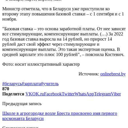
Министр отметила, что в Беларуси уже приступили ко
второму этапу повышения базовой ставки – с 1 сентября и с 1
ноября.
"Базовая ставка – это основа заработной платы. От нее зависят
все стимулирующие, компенсирующие выплаты. (…) За 2022
год базовая ставка выросла на 14 рублей, но прирост 14
рублей даст свой эффект через стимулирующие и
компенсирующие выплаты. Это такая экспертная оценка. В
средней зарплате это плюс 100 рублей", – пояснила Костевич.
Фото: носит иллюстративный характер
Источник:
onlinebrest.by
#беларусь
#зарплата
#учитель
870
Поделится
VK
OK.ru
Facebook
Twitter
WhatsApp
Telegram
Viber
Предыдущая запись
Школе в агрогородке возле Бреста присвоено имя первого
космонавта Беларуси