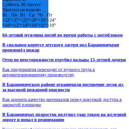
Суббота, 08 Август
Прогноз на неделю
Вс
Пн
Вт
Ср
Чт
Пт
+
22°
+
27°
+
22°
+
20°
+
20°
+
24°
+
10°
+
12°
+
14°
+
10°
+
11°
+
10°
64-летний мужчина погиб во время работы с мотоблоком
В спальном корпусе детского лагеря под Барановичами
произошёл пожар
Отец по неосторожности отрубил пальцы 13-летней дочери
Как предприятия переходят от ручного труда к
автоматизированному производству
В Барановичском районе ограничили посещение лесов из-
за высокой пожарной опасности
Как оценить качество материалов перед покупкой доступа к
закрытой площадке
В Барановичах подросток получил удар током на железной
дороге и попал в реанимацию