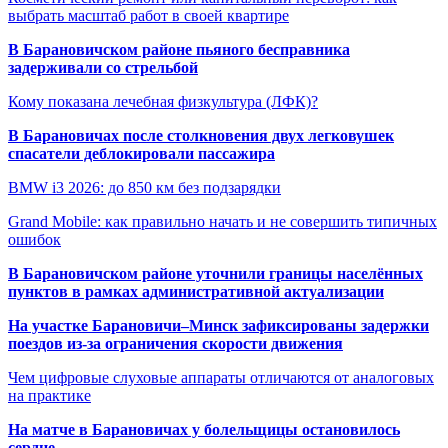
выбрать масштаб работ в своей квартире
В Барановичском районе пьяного бесправника
задерживали со стрельбой
Кому показана лечебная физкультура (ЛФК)?
В Барановичах после столкновения двух легковушек
спасатели деблокировали пассажира
BMW i3 2026: до 850 км без подзарядки
Grand Mobile: как правильно начать и не совершить типичных
ошибок
В Барановичском районе уточнили границы населённых
пунктов в рамках административной актуализации
На участке Барановичи–Минск зафиксированы задержки
поездов из-за ограничения скорости движения
Чем цифровые слуховые аппараты отличаются от аналоговых
на практике
На матче в Барановичах у болельщицы остановилось
сердце