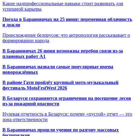
Какие надпрофессиональные навыки стоит развивать для
успешной карьеры
Погода в Барановичах на 25 июня: переменная облачность
и дожди
Происхождение белорусов: что антропология рассказывает о
формировании народа
В Барановичах 26 июня возможны перебои связи из-за
плановых работ A1
В Барановичах назвали самые популярные имена
новорождённых
В районе Гати пройдёт крупный мото-музыкальный
фестиваль MotoFestWest 2026
В Беларуси сохраняются ограничения на посещение лесов
из-за пожарной опасности
Нулевая отчетность в Беларуси: почему «пустой» отчет — это
зона ответственности
В Барановичах прошли учения по разгону массовых
беспорядков