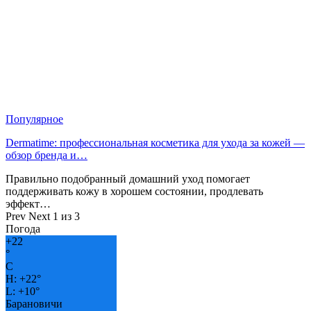
Популярное
Dermatime: профессиональная косметика для ухода за кожей —
обзор бренда и…
Правильно подобранный домашний уход помогает
поддерживать кожу в хорошем состоянии, продлевать
эффект…
Prev
Next
1 из 3
Погода
+
22
°
C
H:
+
22°
L:
+
10°
Барановичи