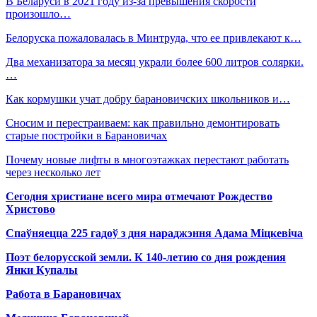
В Беларуси в 2021 году из-за превышения скорости
произошло…
Белоруска пожаловалась в Минтруда, что ее привлекают к…
Два механизатора за месяц украли более 600 литров солярки.
…
Как кормушки учат добру барановичских школьников и…
Сносим и перестраиваем: как правильно демонтировать
старые постройки в Барановичах
Почему новые лифты в многоэтажках перестают работать
через несколько лет
Сегодня христиане всего мира отмечают Рождество
Христово
Спаўняецца 225 гадоў з дня нараджэння Адама Міцкевіча
Поэт белорусской земли. К 140-летию со дня рождения
Янки Купалы
Работа в Барановичах