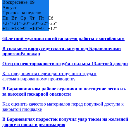
Воскресенье, 09
Август
Прогноз на неделю
Пн
Вт
Ср
Чт
Пт
Сб
+
27°
+
21°
+
20°
+
20°
+
22°
+
25°
+
12°
+
13°
+
9°
+
10°
+
9°
+
12°
64-летний мужчина погиб во время работы с мотоблоком
В спальном корпусе детского лагеря под Барановичами
произошёл пожар
Отец по неосторожности отрубил пальцы 13-летней дочери
Как предприятия переходят от ручного труда к
автоматизированному производству
В Барановичском районе ограничили посещение лесов из-
за высокой пожарной опасности
Как оценить качество материалов перед покупкой доступа к
закрытой площадке
В Барановичах подросток получил удар током на железной
дороге и попал в реанимацию