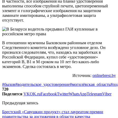
В частности, все изображения на бланке удостоверения
выполнены способом струйной печати, цветопеременный
элемент и голографические изображения на защитном
ламинате имитированы, а ультрафиолетовая защита
отсутствует.
В отношении мужчины Быховским районным отделом
Следственного комитета возбуждено уголовное дело. Он
признался следователям, что, находясь на заработках в
Российской Федерации, купил себе «удостоверение»
категорий B, B1 и M сроком на 10 лет без каких-либо
экзаменов. Сделка состоялась в метро.
Источник:
onlinebrest.by
#быхов
#водительское_удостоверение
#могилёвская_область
#по
720
Поделится
VK
OK.ru
Facebook
Twitter
WhatsApp
Telegram
Viber
Предыдущая запись
Брестский «Савушкин продукт» стал лауреатом премии
правительства за достижения в области качества